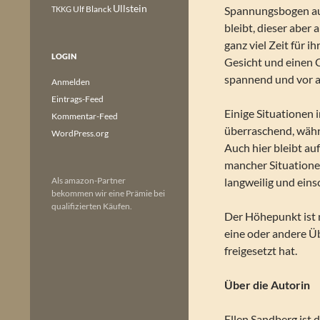
Ullstein
Ulf Blanck
Spannungsbogen auf
TKKG
bleibt, dieser aber 
ganz viel Zeit für 
LOGIN
Gesicht und einen 
spannend und vor a
Anmelden
Eintrags-Feed
Einige Situationen
Kommentar-Feed
überraschend, währ
WordPress.org
Auch hier bleibt au
mancher Situationen
Als amazon-Partner
langweilig und eins
bekommen wir eine Prämie bei
qualifizierten Käufen.
Der Höhepunkt ist n
eine oder andere Ü
freigesetzt hat.
Über die Autorin
Ellen Sandberg ist