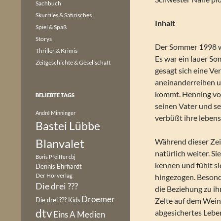
Sachbuch
Skurriles & Satirisches
Inhalt
Spiel & Spaß
Storys
Der Sommer 1998 wi
Thriller & Krimis
Es war ein lauer So
Zeitgeschichte & Gesellschaft
gesagt sich eine V
aneinanderreihen u
kommt. Henning von
BELIEBTE TAGS
seinen Vater und se
André Minninger
verbüßt ihre lebens
Bastei Lübbe
Blanvalet
Während dieser Zei
natürlich weiter. S
Boris Pfeiffer
cbj
kennen und fühlt si
Dennis Ehrhardt
Der Hörverlag
hingezogen. Besonde
Die drei ???
die Beziehung zu ihr
Droemer
Die drei ??? Kids
Zelte auf dem Weing
dtv
abgesichertes Lebe
Eins A Medien