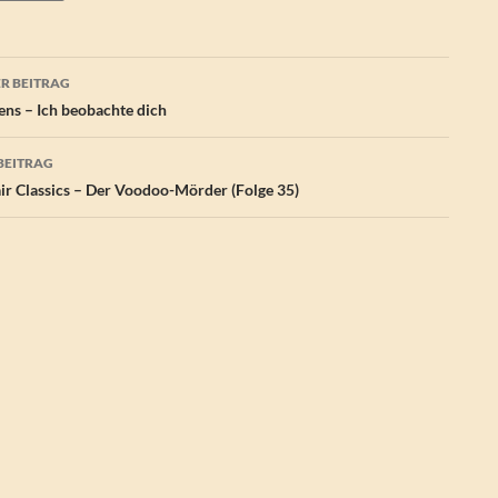
agsnavigation
R BEITRAG
ens – Ich beobachte dich
BEITRAG
air Classics – Der Voodoo-Mörder (Folge 35)