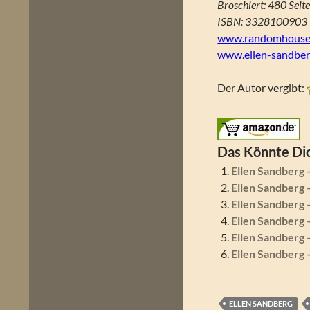
Broschiert: 480 Seit
ISBN: 3328100903
www.randomhouse
www.ellen-sandber
Der Autor vergibt:
Das Könnte Dic
Ellen Sandberg 
Ellen Sandberg 
Ellen Sandberg
Ellen Sandberg 
Ellen Sandberg 
Ellen Sandberg 
ELLEN SANDBERG