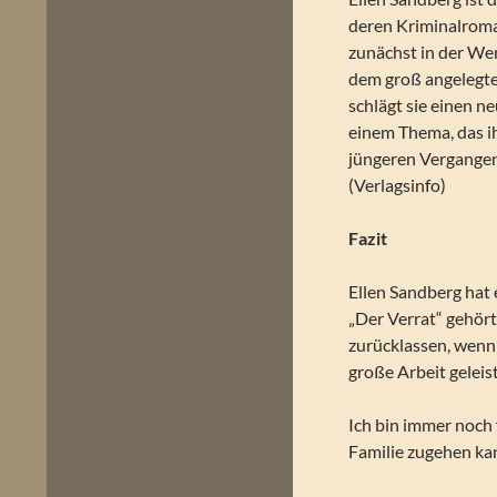
deren Kriminalroman
zunächst in der We
dem groß angelegt
schlägt sie einen n
einem Thema, das ih
jüngeren Vergangen
(Verlagsinfo)
Fazit
Ellen Sandberg hat 
„Der Verrat“ gehört
zurücklassen, wenn
große Arbeit geleis
Ich bin immer noch 
Familie zugehen kan