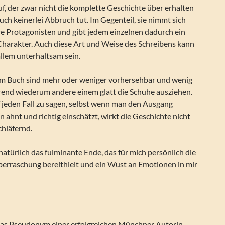
, der zwar nicht die komplette Geschichte über erhalten
auch keinerlei Abbruch tut. Im Gegenteil, sie nimmt sich
ihre Protagonisten und gibt jedem einzelnen dadurch ein
Charakter. Auch diese Art und Weise des Schreibens kann
llem unterhaltsam sein.
 im Buch sind mehr oder weniger vorhersehbar und wenig
end wiederum andere einem glatt die Schuhe ausziehen.
f jeden Fall zu sagen, selbst wenn man den Ausgang
 ahnt und richtig einschätzt, wirkt die Geschichte nicht
chläfernd.
atürlich das fulminante Ende, das für mich persönlich die
berraschung bereithielt und ein Wust an Emotionen in mir
 das Pseudonym einer erfolgreichen Münchner Autorin,