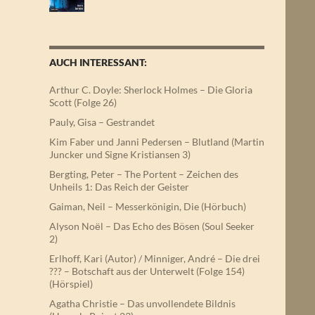
AUCH INTERESSANT:
Arthur C. Doyle: Sherlock Holmes – Die Gloria
Scott (Folge 26)
Pauly, Gisa – Gestrandet
Kim Faber und Janni Pedersen – Blutland (Martin
Juncker und Signe Kristiansen 3)
Bergting, Peter – The Portent – Zeichen des
Unheils 1: Das Reich der Geister
Gaiman, Neil – Messerkönigin, Die (Hörbuch)
Alyson Noёl – Das Echo des Bösen (Soul Seeker
2)
Erlhoff, Kari (Autor) / Minniger, André – Die drei
??? – Botschaft aus der Unterwelt (Folge 154)
(Hörspiel)
Agatha Christie – Das unvollendete Bildnis