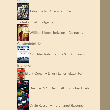
John Sinclair Classics – Das
Todeskabinett (Folge 32)
William Hope Hodgson – Carnacki, der
Geisterdetektiv
Arnaldur Indridason – Schattenwege.
Island-Krimi
Ellery Queen – Drury Lanes letzter Fall
Die drei ??? – Dein Fall: Tödlicher Dreh
Craig Russell – Tiefenangst (Lesung)