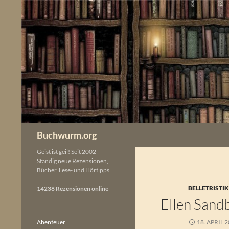
Zum
Inhalt
springen
Buchwurm.org
Geist ist geil! Seit 2002 –
Ständig neue Rezensionen,
Bücher, Lese- und Hörtipps
BELLETRISTI
14238 Rezensionen online
Ellen Sand
Abenteuer
18. APRIL 