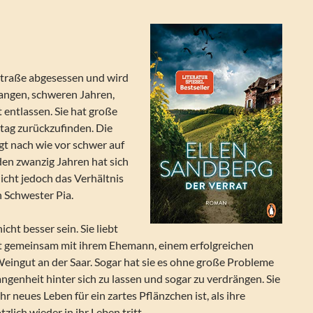
straße abgesessen und wird
langen, schweren Jahren,
t entlassen. Sie hat große
tag zurückzufinden. Die
gt nach wie vor schwer auf
 den zwanzig Jahren hat sich
nicht jedoch das Verhältnis
n Schwester Pia.
cht besser sein. Sie liebt
bt gemeinsam mit ihrem Ehemann, einem erfolgreichen
eingut an der Saar. Sogar hat sie es ohne große Probleme
angenheit hinter sich zu lassen und sogar zu verdrängen. Sie
 ihr neues Leben für ein zartes Pflänzchen ist, als ihre
lich wieder in ihr Leben tritt.