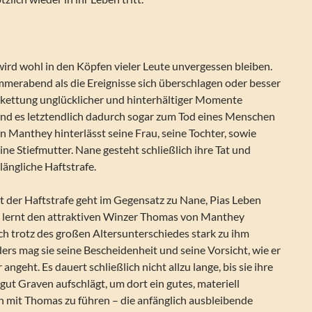
rd wohl in den Köpfen vieler Leute unvergessen bleiben.
mmerabend als die Ereignisse sich überschlagen oder besser
erkettung unglücklicher und hinterhältiger Momente
nd es letztendlich dadurch sogar zum Tod eines Menschen
 Manthey hinterlässt seine Frau, seine Tochter, sowie
ine Stiefmutter. Nane gesteht schließlich ihre Tat und
längliche Haftstrafe.
t der Haftstrafe geht im Gegensatz zu Nane, Pias Leben
ie lernt den attraktiven Winzer Thomas von Manthey
ch trotz des großen Altersunterschiedes stark zu ihm
rs mag sie seine Bescheidenheit und seine Vorsicht, wie er
 angeht. Es dauert schließlich nicht allzu lange, bis sie ihre
ut Graven aufschlägt, um dort ein gutes, materiell
n mit Thomas zu führen – die anfänglich ausbleibende