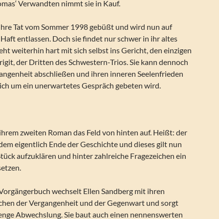
mas‘ Verwandten nimmt sie in Kauf.
 ihre Tat vom Sommer 1998 gebüßt und wird nun auf
aft entlassen. Doch sie findet nur schwer in ihr altes
ht weiterhin hart mit sich selbst ins Gericht, den einzigen
Brigit, der Dritten des Schwestern-Trios. Sie kann dennoch
gangenheit abschließen und ihren inneren Seelenfrieden
tzlich um ein unerwartetes Gespräch gebeten wird.
n ihrem zweiten Roman das Feld von hinten auf. Heißt: der
dem eigentlich Ende der Geschichte und dieses gilt nun
Stück aufzuklären und hinter zahlreiche Fragezeichen ein
setzen.
Vorgängerbuch wechselt Ellen Sandberg mit ihren
chen der Vergangenheit und der Gegenwart und sorgt
enge Abwechslung. Sie baut auch einen nennenswerten