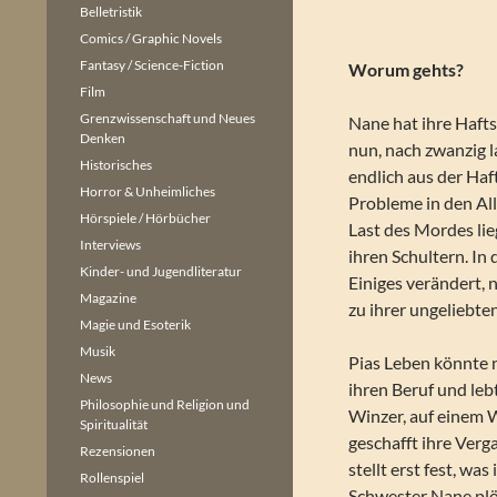
Belletristik
Comics / Graphic Novels
Fantasy / Science-Fiction
Worum gehts?
Film
Grenzwissenschaft und Neues
Nane hat ihre Haft
Denken
nun, nach zwanzig 
Historisches
endlich aus der Haf
Horror & Unheimliches
Probleme in den All
Hörspiele / Hörbücher
Last des Mordes lie
Interviews
ihren Schultern. In
Kinder- und Jugendliteratur
Einiges verändert, 
Magazine
zu ihrer ungeliebte
Magie und Esoterik
Musik
Pias Leben könnte ni
News
ihren Beruf und le
Philosophie und Religion und
Winzer, auf einem W
Spiritualität
geschafft ihre Verg
Rezensionen
stellt erst fest, was
Rollenspiel
Schwester Nane plötz