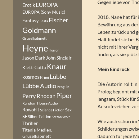
Gegenliebe von Tho
EUROPA
Erotik
EUROPA (Sony Music)
2018. Nane hat für
Fischer
Fantasy
Festa
Bewährung aus der H
Goldmann
Leben zurück und ge
Gruselkabinett
Halt findet sie bei 
Heyne
nicht mit ihrer Ver
Horror
finden, als sie plö
Jason Dark
John Sinclair
Knaur
Klett-Cotta
Mein Eindruck
Lübbe
kosmos
Krimi
Die Autorin rollt i
Lübbe Audio
Penguin
Prolog beginnt mit 
Piper
Perry Rhodan
langsam, Stück für 
Random House Audio
Ausrufezeichen zu 
Rowohlt
Sex
Science Fiction
SF
Silber Edition
Stefan Wolf
Wie auch schon im 
Thriller
Schilderungen zwis
Titania Medien,
dadurch für jede M
Gruselkabinett