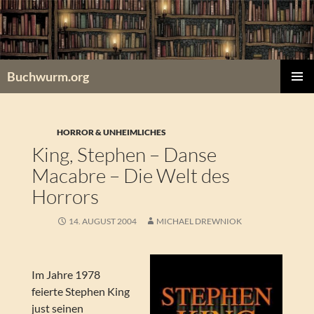
Zum
Inhalt
springen
Buchwurm.org
PRIMÄR
MENÜ
HORROR & UNHEIMLICHES
King, Stephen – Danse
Macabre – Die Welt des
Horrors
14. AUGUST 2004
MICHAEL DREWNIOK
Im Jahre 1978
feierte Stephen King
just seinen