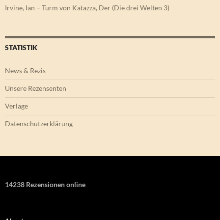
Irvine, Ian – Turm von Katazza, Der (Die drei Welten 3)
STATISTIK
News & Rezis
Unsere Rezensenten
Verlage
Datenschutzerklärung
14238 Rezensionen online