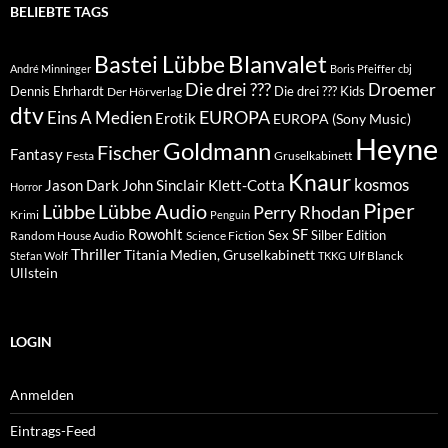
BELIEBTE TAGS
Blanvalet
Bastei Lübbe
André Minninger
Boris Pfeiffer
cbj
Die drei ???
Droemer
Dennis Ehrhardt
Die drei ??? Kids
Der Hörverlag
dtv
EUROPA
Eins A Medien
Erotik
EUROPA (Sony Music)
Heyne
Goldmann
Fischer
Fantasy
Festa
Gruselkabinett
Knaur
kosmos
Klett-Cotta
Jason Dark
John Sinclair
Horror
Piper
Lübbe Audio
Lübbe
Perry Rhodan
Krimi
Penguin
Rowohlt
SF
Sex
Silber Edition
Random House Audio
Science Fiction
Thriller
Titania Medien, Gruselkabinett
Ulf Blanck
Stefan Wolf
TKKG
Ullstein
LOGIN
Anmelden
Eintrags-Feed