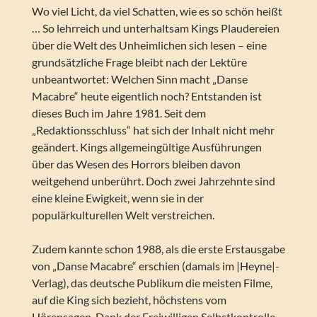
Wo viel Licht, da viel Schatten, wie es so schön heißt
… So lehrreich und unterhaltsam Kings Plaudereien
über die Welt des Unheimlichen sich lesen – eine
grundsätzliche Frage bleibt nach der Lektüre
unbeantwortet: Welchen Sinn macht „Danse
Macabre“ heute eigentlich noch? Entstanden ist
dieses Buch im Jahre 1981. Seit dem
„Redaktionsschluss“ hat sich der Inhalt nicht mehr
geändert. Kings allgemeingültige Ausführungen
über das Wesen des Horrors bleiben davon
weitgehend unberührt. Doch zwei Jahrzehnte sind
eine kleine Ewigkeit, wenn sie in der
populärkulturellen Welt verstreichen.
Zudem kannte schon 1988, als die erste Erstausgabe
von „Danse Macabre“ erschien (damals im |Heyne|-
Verlag), das deutsche Publikum die meisten Filme,
auf die King sich bezieht, höchstens vom
Hörensagen. Dank der Freiwilligen Selbstkontrolle