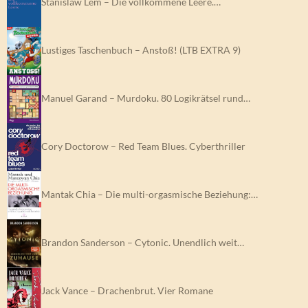
Stanislaw Lem – Die vollkommene Leere.…
Lustiges Taschenbuch – Anstoß! (LTB EXTRA 9)
Manuel Garand – Murdoku. 80 Logikrätsel rund…
Cory Doctorow – Red Team Blues. Cyberthriller
Mantak Chia – Die multi-orgasmische Beziehung:…
Brandon Sanderson – Cytonic. Unendlich weit…
Jack Vance – Drachenbrut. Vier Romane