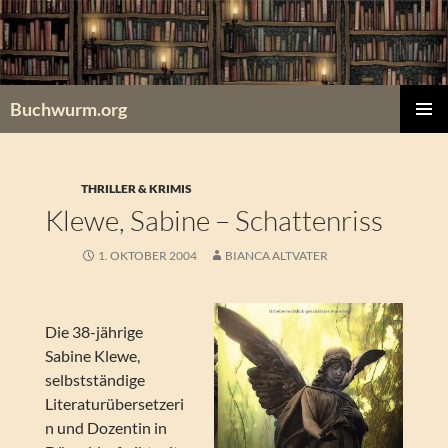
Zum
Inhalt
springen
Buchwurm.org
PRIMÄR
MENÜ
THRILLER & KRIMIS
Klewe, Sabine – Schattenriss
1. OKTOBER 2004
BIANCA ALTVATER
Die 38-jährige
Sabine Klewe,
selbstständige
Literaturübersetzeri
n und Dozentin in