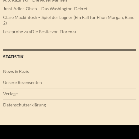
Jussi Adler-Olsen – Das Washington-Dekret
Clare Mackintosh – Spiel der Lügner (Ein Fall für Ffion Morgan, Band
2)
Leseprobe zu »Die Bestie von Florenz«
STATISTIK
News & Rezis
Unsere Rezensenten
Verlage
Datenschutzerklärung