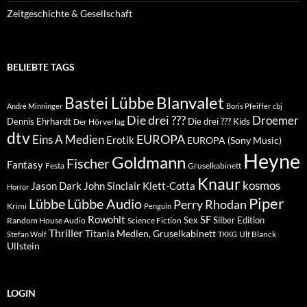
Zeitgeschichte & Gesellschaft
BELIEBTE TAGS
Blanvalet
Bastei Lübbe
André Minninger
Boris Pfeiffer
cbj
Die drei ???
Droemer
Dennis Ehrhardt
Die drei ??? Kids
Der Hörverlag
dtv
EUROPA
Eins A Medien
Erotik
EUROPA (Sony Music)
Heyne
Goldmann
Fischer
Fantasy
Festa
Gruselkabinett
Knaur
kosmos
Klett-Cotta
Jason Dark
John Sinclair
Horror
Piper
Lübbe Audio
Lübbe
Perry Rhodan
Krimi
Penguin
Rowohlt
SF
Sex
Silber Edition
Random House Audio
Science Fiction
Thriller
Titania Medien, Gruselkabinett
Ulf Blanck
Stefan Wolf
TKKG
Ullstein
LOGIN