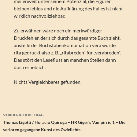
meilenweit unter seinem Potenzial, die Figuren
bleiben leblos und die Aufklärung des Falles ist nicht
wirklich nachvollziehbar.
Zu erwähnen wäre noch ein merkwürdiger
Druckfehler, der sich durch das gesamte Buch zieht,
anstelle der Buchstabenkombination vera wurde
rita gedruckt also z. B. „ritabreden“ für „verabreden“.
Das stört den Lesefluss an manchen Stellen dann
doch erheblich.
Nichts Vergleichbares gefunden.
Beitragsnavigation
VORHERIGER BEITRAG
Thomas Ligotti / Horacio Quiroga – HR Giger’s Vampirric 1 – Die
verloren gegangene Kunst des Zwielichts