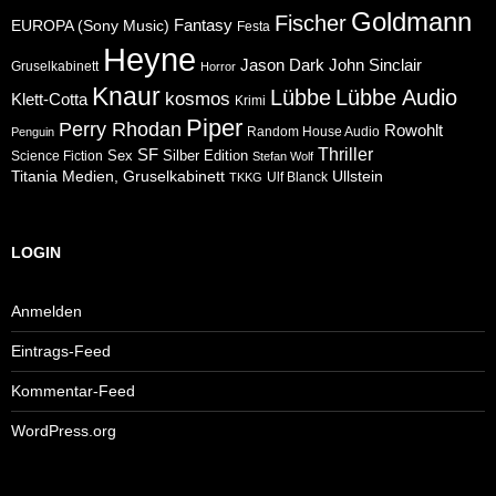
Goldmann
Fischer
Fantasy
EUROPA (Sony Music)
Festa
Heyne
Jason Dark
John Sinclair
Gruselkabinett
Horror
Knaur
Lübbe
Lübbe Audio
kosmos
Klett-Cotta
Krimi
Piper
Perry Rhodan
Rowohlt
Random House Audio
Penguin
Thriller
SF
Sex
Silber Edition
Science Fiction
Stefan Wolf
Ullstein
Titania Medien, Gruselkabinett
Ulf Blanck
TKKG
LOGIN
Anmelden
Eintrags-Feed
Kommentar-Feed
WordPress.org