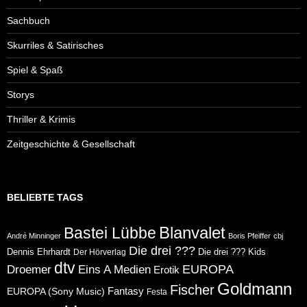
Sachbuch
Skurriles & Satirisches
Spiel & Spaß
Storys
Thriller & Krimis
Zeitgeschichte & Gesellschaft
BELIEBTE TAGS
Blanvalet
Bastei Lübbe
André Minninger
Boris Pfeiffer
cbj
Die drei ???
Dennis Ehrhardt
Die drei ??? Kids
Der Hörverlag
dtv
Eins A Medien
EUROPA
Droemer
Erotik
Goldmann
Fischer
Fantasy
EUROPA (Sony Music)
Festa