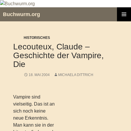
Zum
Inhalt
Buchwurm.org
springen
PRIMÄR
MENÜ
HISTORISCHES
Lecouteux, Claude –
Geschichte der Vampire,
Die
18. MAI 2004
MICHAELA DITTRICH
Vampire sind
vielseitig. Das ist an
sich noch keine
neue Erkenntnis.
Man kann sie in der