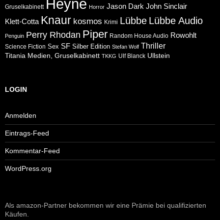
Heyne
Jason Dark
John Sinclair
Gruselkabinett
Horror
Knaur
Lübbe
Lübbe Audio
kosmos
Klett-Cotta
Krimi
Piper
Perry Rhodan
Rowohlt
Random House Audio
Penguin
Thriller
SF
Sex
Silber Edition
Science Fiction
Stefan Wolf
Ullstein
Titania Medien, Gruselkabinett
Ulf Blanck
TKKG
LOGIN
Anmelden
Eintrags-Feed
Kommentar-Feed
WordPress.org
Als amazon-Partner bekommen wir eine Prämie bei qualifizierten
Käufen.