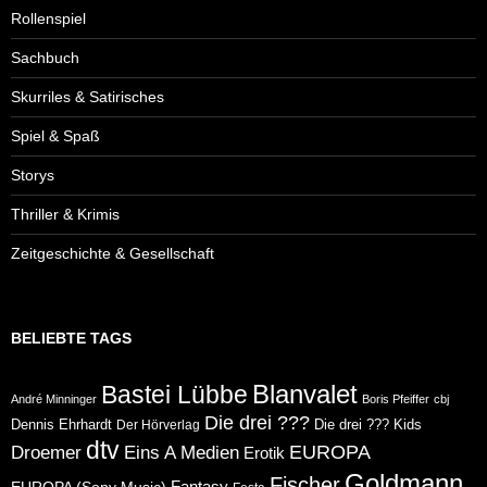
Rollenspiel
Sachbuch
Skurriles & Satirisches
Spiel & Spaß
Storys
Thriller & Krimis
Zeitgeschichte & Gesellschaft
BELIEBTE TAGS
Blanvalet
Bastei Lübbe
André Minninger
Boris Pfeiffer
cbj
Die drei ???
Dennis Ehrhardt
Die drei ??? Kids
Der Hörverlag
dtv
Eins A Medien
EUROPA
Droemer
Erotik
Goldmann
Fischer
Fantasy