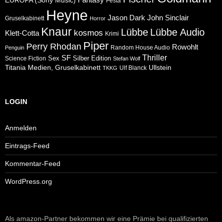
EUROPA (Sony Music)
Festa
Heyne
Jason Dark
John Sinclair
Gruselkabinett
Horror
Knaur
Lübbe
Lübbe Audio
kosmos
Klett-Cotta
Krimi
Piper
Perry Rhodan
Rowohlt
Random House Audio
Penguin
Thriller
SF
Sex
Silber Edition
Science Fiction
Stefan Wolf
Ullstein
Titania Medien, Gruselkabinett
Ulf Blanck
TKKG
LOGIN
Anmelden
Eintrags-Feed
Kommentar-Feed
WordPress.org
Als amazon-Partner bekommen wir eine Prämie bei qualifizierten