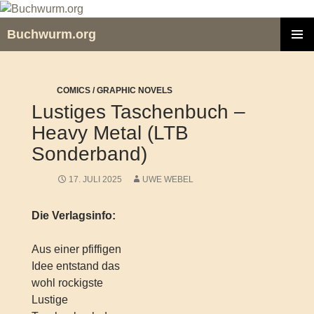
Zum
Inhalt
Buchwurm.org
springen
PRIMÄR
MENÜ
COMICS / GRAPHIC NOVELS
Lustiges Taschenbuch –
Heavy Metal (LTB
Sonderband)
17. JULI 2025
UWE WEBEL
Die Verlagsinfo:
Aus einer pfiffigen
Idee entstand das
wohl rockigste
Lustige