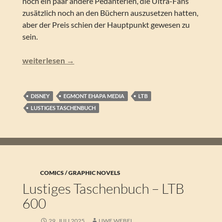
noch ein paar andere Pedanterien, die Ultra-Fans
zusätzlich noch an den Büchern auszusetzen hatten,
aber der Preis schien der Hauptpunkt gewesen zu
sein.
Lustiges Taschenbuch – Phantomias Collection 1 (LTB-N
weiterlesen
→
DISNEY
EGMONT EHAPA MEDIA
LTB
LUSTIGES TASCHENBUCH
COMICS / GRAPHIC NOVELS
Lustiges Taschenbuch – LTB
600
29. JULI 2025
UWE WEBEL