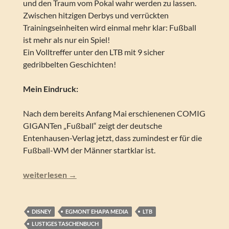
und den Traum vom Pokal wahr werden zu lassen.
Zwischen hitzigen Derbys und verrückten
Trainingseinheiten wird einmal mehr klar: Fußball
ist mehr als nur ein Spiel!
Ein Volltreffer unter den LTB mit 9 sicher
gedribbelten Geschichten!
Mein Eindruck:
Nach dem bereits Anfang Mai erschienenen COMIG
GIGANTen „Fußball“ zeigt der deutsche
Entenhausen-Verlag jetzt, dass zumindest er für die
Fußball-WM der Männer startklar ist.
Lustiges Taschenbuch – Der geht rein! (LTB 611)
weiterlesen
→
DISNEY
EGMONT EHAPA MEDIA
LTB
LUSTIGES TASCHENBUCH