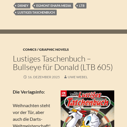
DISNEY
EGMONT EHAPA MEDIA
LTB
LUSTIGES TASCHENBUCH
COMICS / GRAPHIC NOVELS
Lustiges Taschenbuch –
Bullseye für Donald (LTB 605)
16. DEZEMBER 2025
UWE WEBEL
Die Verlagsinfo:
Weihnachten steht
vor der Tür, aber
auch die Darts-
Weltmeisterschaft!