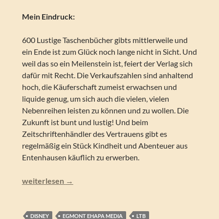
Mein Eindruck:
600 Lustige Taschenbücher gibts mittlerweile und
ein Ende ist zum Glück noch lange nicht in Sicht. Und
weil das so ein Meilenstein ist, feiert der Verlag sich
dafür mit Recht. Die Verkaufszahlen sind anhaltend
hoch, die Käuferschaft zumeist erwachsen und
liquide genug, um sich auch die vielen, vielen
Nebenreihen leisten zu können und zu wollen. Die
Zukunft ist bunt und lustig! Und beim
Zeitschriftenhändler des Vertrauens gibt es
regelmäßig ein Stück Kindheit und Abenteuer aus
Entenhausen käuflich zu erwerben.
Lustiges Taschenbuch – LTB 600
weiterlesen
→
DISNEY
EGMONT EHAPA MEDIA
LTB