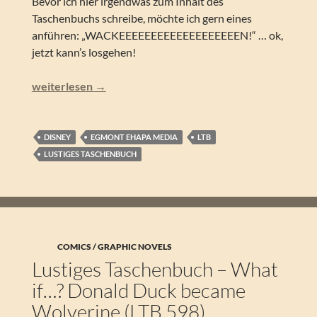
Bevor ich hier irgendwas zum Inhalt des
Taschenbuchs schreibe, möchte ich gern eines
anführen: „WACKEEEEEEEEEEEEEEEEEEEN!“ … ok,
jetzt kann’s losgehen!
Lustiges Taschenbuch – Heavy Metal (LTB Sonderband)
weiterlesen
→
DISNEY
EGMONT EHAPA MEDIA
LTB
LUSTIGES TASCHENBUCH
COMICS / GRAPHIC NOVELS
Lustiges Taschenbuch – What
if…? Donald Duck became
Wolverine (LTB 598)