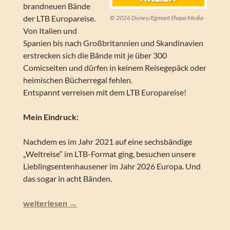
brandneuen Bände
der LTB Europareise.
© 2026 Disney/Egmont Ehapa Media
Von Italien und
Spanien bis nach Großbritannien und Skandinavien
erstrecken sich die Bände mit je über 300
Comicseiten und dürfen in keinem Reisegepäck oder
heimischen Bücherregal fehlen.
Entspannt verreisen mit dem LTB Europareise!
Mein Eindruck:
Nachdem es im Jahr 2021 auf eine sechsbändige
„Weltreise“ im LTB-Format ging, besuchen unsere
Lieblingsentenhausener im Jahr 2026 Europa. Und
das sogar in acht Bänden.
Lustiges Taschenbuch – Italien (LTB Europareise 1)
weiterlesen
→