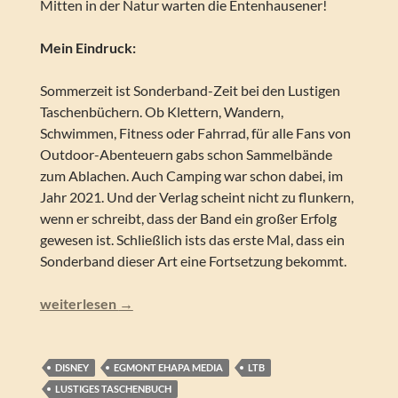
Mitten in der Natur warten die Entenhausener!
Mein Eindruck:
Sommerzeit ist Sonderband-Zeit bei den Lustigen
Taschenbüchern. Ob Klettern, Wandern,
Schwimmen, Fitness oder Fahrrad, für alle Fans von
Outdoor-Abenteuern gabs schon Sammelbände
zum Ablachen. Auch Camping war schon dabei, im
Jahr 2021. Und der Verlag scheint nicht zu flunkern,
wenn er schreibt, dass der Band ein großer Erfolg
gewesen ist. Schließlich ists das erste Mal, dass ein
Sonderband dieser Art eine Fortsetzung bekommt.
Lustiges Taschenbuch – Camping 2 (LTB Nebenreihe)
weiterlesen
→
DISNEY
EGMONT EHAPA MEDIA
LTB
LUSTIGES TASCHENBUCH