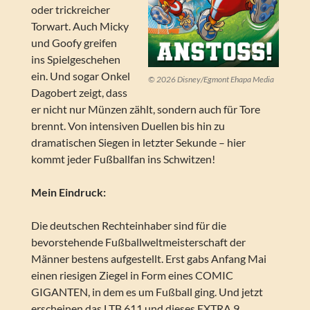
oder trickreicher
Torwart. Auch Micky
und Goofy greifen
ins Spielgeschehen
ein. Und sogar Onkel
© 2026 Disney/Egmont Ehapa Media
Dagobert zeigt, dass
er nicht nur Münzen zählt, sondern auch für Tore
brennt. Von intensiven Duellen bis hin zu
dramatischen Siegen in letzter Sekunde – hier
kommt jeder Fußballfan ins Schwitzen!
Mein Eindruck:
Die deutschen Rechteinhaber sind für die
bevorstehende Fußballweltmeisterschaft der
Männer bestens aufgestellt. Erst gabs Anfang Mai
einen riesigen Ziegel in Form eines COMIC
GIGANTEN, in dem es um Fußball ging. Und jetzt
erscheinen das LTB 611 und dieses EXTRA 9