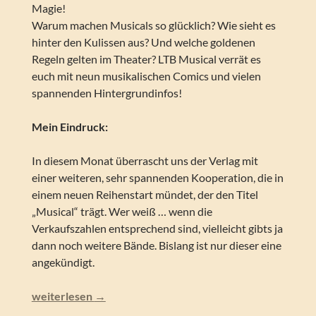
Magie!
Warum machen Musicals so glücklich? Wie sieht es
hinter den Kulissen aus? Und welche goldenen
Regeln gelten im Theater? LTB Musical verrät es
euch mit neun musikalischen Comics und vielen
spannenden Hintergrundinfos!
Mein Eindruck:
In diesem Monat überrascht uns der Verlag mit
einer weiteren, sehr spannenden Kooperation, die in
einem neuen Reihenstart mündet, der den Titel
„Musical“ trägt. Wer weiß … wenn die
Verkaufszahlen entsprechend sind, vielleicht gibts ja
dann noch weitere Bände. Bislang ist nur dieser eine
angekündigt.
Lustiges Taschenbuch – Musical (LTB Musical 1)
weiterlesen
→