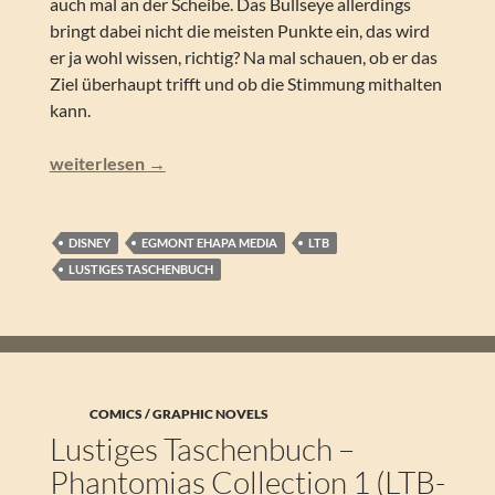
auch mal an der Scheibe. Das Bullseye allerdings
bringt dabei nicht die meisten Punkte ein, das wird
er ja wohl wissen, richtig? Na mal schauen, ob er das
Ziel überhaupt trifft und ob die Stimmung mithalten
kann.
Lustiges Taschenbuch – Bullseye für Donald (LTB 605)
weiterlesen
→
DISNEY
EGMONT EHAPA MEDIA
LTB
LUSTIGES TASCHENBUCH
COMICS / GRAPHIC NOVELS
Lustiges Taschenbuch –
Phantomias Collection 1 (LTB-