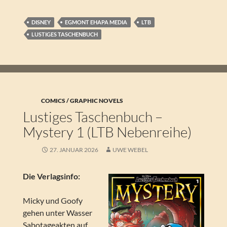
DISNEY
EGMONT EHAPA MEDIA
LTB
LUSTIGES TASCHENBUCH
COMICS / GRAPHIC NOVELS
Lustiges Taschenbuch –
Mystery 1 (LTB Nebenreihe)
27. JANUAR 2026
UWE WEBEL
Die Verlagsinfo:
Micky und Goofy
gehen unter Wasser
Sabotageakten auf