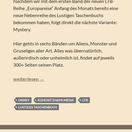
Nachdem wir mit dem ersten Band der neuen LTB-
Reihe „Europareise“ Anfang des Monats bereits eine
neue Nebenreihe des Lustigen Taschenbuchs
bekommen haben, folgt direkt die nächste Variante:
Mystery.
Hier gehts in sechs Bänden um Aliens, Monster und
Gruseliges aller Art. Alles was übernatürlich,
außerirdisch oder unheimlich ist, findet auf jeweils
300+ Seiten seinen Platz.
Lustiges Taschenbuch – Mystery 1 (LTB Nebenreihe)
weiterlesen
→
DISNEY
EGMONT EHAPA MEDIA
LTB
LUSTIGES TASCHENBUCH