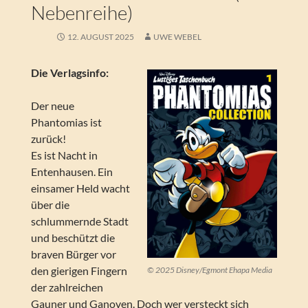
Nebenreihe)
12. AUGUST 2025
UWE WEBEL
Die Verlagsinfo:
Der neue
Phantomias ist
zurück!
Es ist Nacht in
Entenhausen. Ein
einsamer Held wacht
über die
schlummernde Stadt
und beschützt die
braven Bürger vor
den gierigen Fingern
© 2025 Disney/Egmont Ehapa Media
der zahlreichen
Gauner und Ganoven. Doch wer versteckt sich