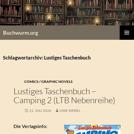
Zum
Inhalt
springen
Buchwurm.org
PRIMÄR
MENÜ
Schlagwortarchiv: Lustiges Taschenbuch
COMICS / GRAPHIC NOVELS
Lustiges Taschenbuch –
Camping 2 (LTB Nebenreihe)
21. JULI 2026
UWE WEBEL
Die Verlagsinfo: