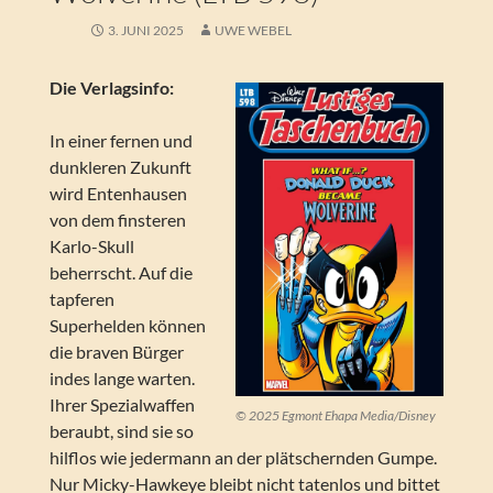
3. JUNI 2025
UWE WEBEL
Die Verlagsinfo:
In einer fernen und
dunkleren Zukunft
wird Entenhausen
von dem finsteren
Karlo-Skull
beherrscht. Auf die
tapferen
Superhelden können
die braven Bürger
indes lange warten.
Ihrer Spezialwaffen
© 2025 Egmont Ehapa Media/Disney
beraubt, sind sie so
hilflos wie jedermann an der plätschernden Gumpe.
Nur Micky-Hawkeye bleibt nicht tatenlos und bittet