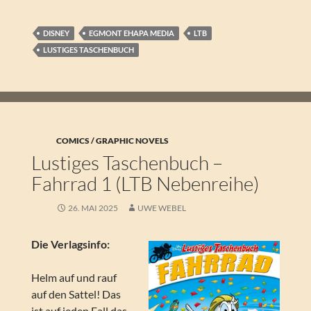
DISNEY
EGMONT EHAPA MEDIA
LTB
LUSTIGES TASCHENBUCH
COMICS / GRAPHIC NOVELS
Lustiges Taschenbuch –
Fahrrad 1 (LTB Nebenreihe)
26. MAI 2025
UWE WEBEL
Die Verlagsinfo:
Helm auf und rauf
auf den Sattel! Das
ist auf jeden Fall das