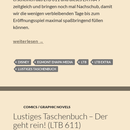
zeitgleich und bringen noch mal Nachschub, damit
wir die wenigen verbleibenden Tage bis zum
Eröffnungsspiel maximal spaßbringend füllen
können.
Lustiges Taschenbuch – Anstoß! (LTB EXTRA 9)
weiterlesen
→
DISNEY
EGMONT EHAPA MEDIA
LTB
LTB EXTRA
LUSTIGES TASCHENBUCH
COMICS / GRAPHIC NOVELS
Lustiges Taschenbuch – Der
geht rein! (LTB 611)