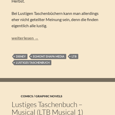
Herbst.
Bei Lustigen Taschenbüchern kann man allerdings
eher nicht geteilter Meinung sein, denn die finden
eigentlich alle lustig.
Lustiges Taschenbuch – Schwimmen 1 (LTB Nenbenreihe
weiterlesen
→
DISNEY
EGMONT EHAPA MEDIA
LTB
LUSTIGES TASCHENBUCH
COMICS / GRAPHIC NOVELS
Lustiges Taschenbuch –
Musical (LTB Musical 1)