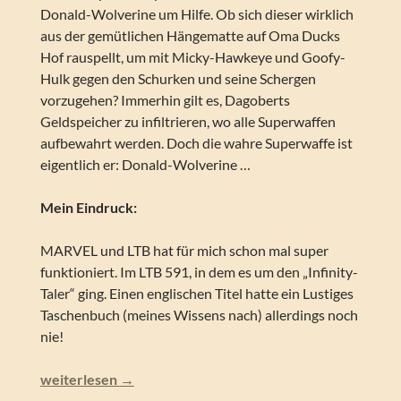
Donald-Wolverine um Hilfe. Ob sich dieser wirklich
aus der gemütlichen Hängematte auf Oma Ducks
Hof rauspellt, um mit Micky-Hawkeye und Goofy-
Hulk gegen den Schurken und seine Schergen
vorzugehen? Immerhin gilt es, Dagoberts
Geldspeicher zu infiltrieren, wo alle Superwaffen
aufbewahrt werden. Doch die wahre Superwaffe ist
eigentlich er: Donald-Wolverine …
Mein Eindruck:
MARVEL und LTB hat für mich schon mal super
funktioniert. Im LTB 591, in dem es um den „Infinity-
Taler“ ging. Einen englischen Titel hatte ein Lustiges
Taschenbuch (meines Wissens nach) allerdings noch
nie!
Lustiges Taschenbuch – What if…? Donald Duck became 
weiterlesen
→