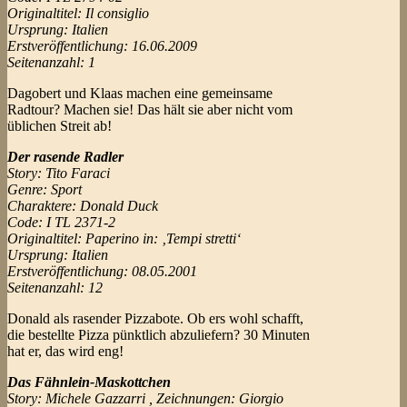
Originaltitel: Il consiglio
Ursprung: Italien
Erstveröffentlichung: 16.06.2009
Seitenanzahl: 1
Dagobert und Klaas machen eine gemeinsame
Radtour? Machen sie! Das hält sie aber nicht vom
üblichen Streit ab!
Der rasende Radler
Story: Tito Faraci
Genre: Sport
Charaktere: Donald Duck
Code: I TL 2371-2
Originaltitel: Paperino in: ‚Tempi stretti‘
Ursprung: Italien
Erstveröffentlichung: 08.05.2001
Seitenanzahl: 12
Donald als rasender Pizzabote. Ob ers wohl schafft,
die bestellte Pizza pünktlich abzuliefern? 30 Minuten
hat er, das wird eng!
Das Fähnlein-Maskottchen
Story: Michele Gazzarri , Zeichnungen: Giorgio