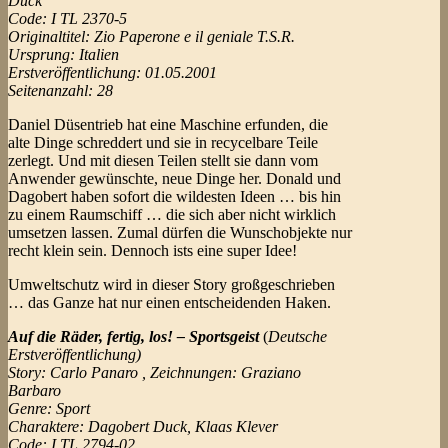
Duck
Code: I TL 2370-5
Originaltitel: Zio Paperone e il geniale T.S.R.
Ursprung: Italien
Erstveröffentlichung: 01.05.2001
Seitenanzahl: 28
Daniel Düsentrieb hat eine Maschine erfunden, die
alte Dinge schreddert und sie in recycelbare Teile
zerlegt. Und mit diesen Teilen stellt sie dann vom
Anwender gewünschte, neue Dinge her. Donald und
Dagobert haben sofort die wildesten Ideen … bis hin
zu einem Raumschiff … die sich aber nicht wirklich
umsetzen lassen. Zumal dürfen die Wunschobjekte nur
recht klein sein. Dennoch ists eine super Idee!
Umweltschutz wird in dieser Story großgeschrieben
… das Ganze hat nur einen entscheidenden Haken.
Auf die Räder, fertig, los! – Sportsgeist
(
Deutsche
Erstveröffentlichung)
Story: Carlo Panaro , Zeichnungen: Graziano
Barbaro
Genre: Sport
Charaktere: Dagobert Duck, Klaas Klever
Code: I TL 2794-02