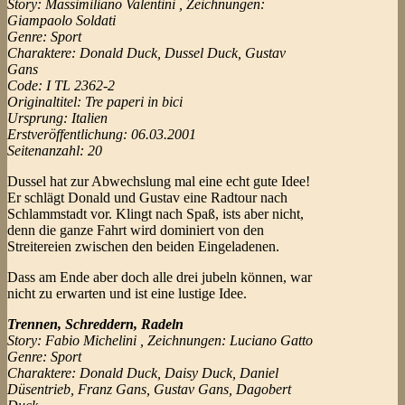
Story: Massimiliano Valentini , Zeichnungen:
Giampaolo Soldati
Genre: Sport
Charaktere: Donald Duck, Dussel Duck, Gustav
Gans
Code: I TL 2362-2
Originaltitel: Tre paperi in bici
Ursprung: Italien
Erstveröffentlichung: 06.03.2001
Seitenanzahl: 20
Dussel hat zur Abwechslung mal eine echt gute Idee!
Er schlägt Donald und Gustav eine Radtour nach
Schlammstadt vor. Klingt nach Spaß, ists aber nicht,
denn die ganze Fahrt wird dominiert von den
Streitereien zwischen den beiden Eingeladenen.
Dass am Ende aber doch alle drei jubeln können, war
nicht zu erwarten und ist eine lustige Idee.
Trennen, Schreddern, Radeln
Story: Fabio Michelini , Zeichnungen: Luciano Gatto
Genre: Sport
Charaktere: Donald Duck, Daisy Duck, Daniel
Düsentrieb, Franz Gans, Gustav Gans, Dagobert