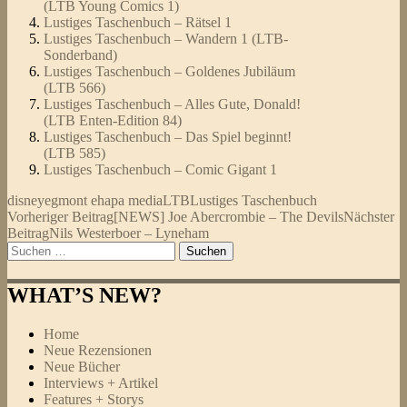
(LTB Young Comics 1)
Lustiges Taschenbuch – Rätsel 1
Lustiges Taschenbuch – Wandern 1 (LTB-
Sonderband)
Lustiges Taschenbuch – Goldenes Jubiläum
(LTB 566)
Lustiges Taschenbuch – Alles Gute, Donald!
(LTB Enten-Edition 84)
Lustiges Taschenbuch – Das Spiel beginnt!
(LTB 585)
Lustiges Taschenbuch – Comic Gigant 1
disney
egmont ehapa media
LTB
Lustiges Taschenbuch
Beitragsnavigation
Vorheriger Beitrag
[NEWS] Joe Abercrombie – The Devils
Nächster
Beitrag
Nils Westerboer – Lyneham
Suchen
nach:
WHAT’S NEW?
Home
Neue Rezensionen
Neue Bücher
Interviews + Artikel
Features + Storys