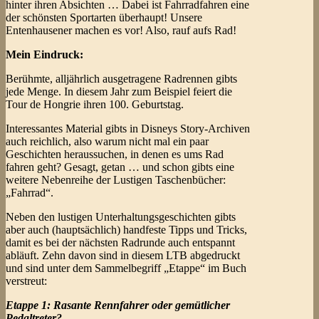
hinter ihren Absichten … Dabei ist Fahrradfahren eine
der schönsten Sportarten überhaupt! Unsere
Entenhausener machen es vor! Also, rauf aufs Rad!
Mein Eindruck:
Berühmte, alljährlich ausgetragene Radrennen gibts
jede Menge. In diesem Jahr zum Beispiel feiert die
Tour de Hongrie ihren 100. Geburtstag.
Interessantes Material gibts in Disneys Story-Archiven
auch reichlich, also warum nicht mal ein paar
Geschichten heraussuchen, in denen es ums Rad
fahren geht? Gesagt, getan … und schon gibts eine
weitere Nebenreihe der Lustigen Taschenbücher:
„Fahrrad“.
Neben den lustigen Unterhaltungsgeschichten gibts
aber auch (hauptsächlich) handfeste Tipps und Tricks,
damit es bei der nächsten Radrunde auch entspannt
abläuft. Zehn davon sind in diesem LTB abgedruckt
und sind unter dem Sammelbegriff „Etappe“ im Buch
verstreut:
Etappe 1: Rasante Rennfahrer oder gemütlicher
Pedaltreter?