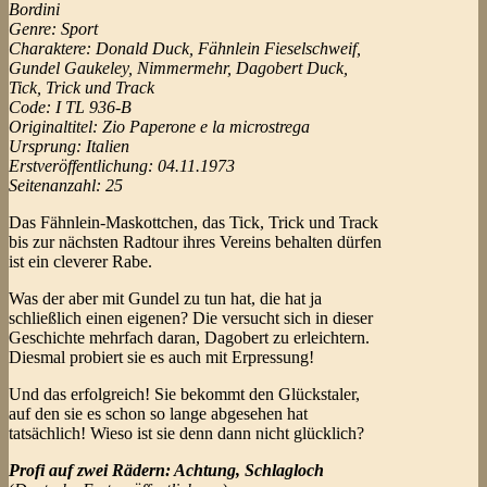
Bordini
Genre: Sport
Charaktere: Donald Duck, Fähnlein Fieselschweif,
Gundel Gaukeley, Nimmermehr, Dagobert Duck,
Tick, Trick und Track
Code: I TL 936-B
Originaltitel: Zio Paperone e la microstrega
Ursprung: Italien
Erstveröffentlichung: 04.11.1973
Seitenanzahl: 25
Das Fähnlein-Maskottchen, das Tick, Trick und Track
bis zur nächsten Radtour ihres Vereins behalten dürfen
ist ein cleverer Rabe.
Was der aber mit Gundel zu tun hat, die hat ja
schließlich einen eigenen? Die versucht sich in dieser
Geschichte mehrfach daran, Dagobert zu erleichtern.
Diesmal probiert sie es auch mit Erpressung!
Und das erfolgreich! Sie bekommt den Glückstaler,
auf den sie es schon so lange abgesehen hat
tatsächlich! Wieso ist sie denn dann nicht glücklich?
Profi auf zwei Rädern: Achtung, Schlagloch