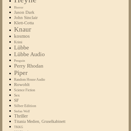
Horror
Jason Dark
John Sinclair
Klett-Cotta
Knaur
kosmos
Krimi
Lübbe
Lübbe Audio
Penguin
Perry Rhodan
Piper
Random House Audio
Rowohlt
Science Fiction
Sex
SF
Silber Edition
Stefan Wolf
Thriller
Titania Medien, Gruselkabinett
TKKG