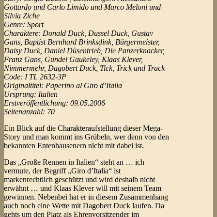
Gottardo und Carlo Limido und Marco Meloni und
Silvia Ziche
Genre: Sport
Charaktere: Donald Duck, Dussel Duck, Gustav
Gans, Baptist Bernhard Brinksdink, Bürgermeister,
Daisy Duck, Daniel Düsentrieb, Die Panzerknacker,
Franz Gans, Gundel Gaukeley, Klaas Klever,
Nimmermehr, Dagobert Duck, Tick, Trick und Track
Code: I TL 2632-3P
Originaltitel: Paperino al Giro d’Italia
Ursprung: Italien
Erstveröffentlichung: 09.05.2006
Seitenanzahl: 70
Ein Blick auf die Charakteraufstellung dieser Mega-
Story und man kommt ins Grübeln, wer denn von den
bekannten Entenhausenern nicht mit dabei ist.
Das „Große Rennen in Italien“ steht an … ich
vermute, der Begriff „Giro d’Italia“ ist
markenrechtlich geschützt und wird deshalb nicht
erwähnt … und Klaas Klever will mit seinem Team
gewinnen. Nebenbei hat er in diesem Zusammenhang
auch noch eine Wette mit Dagobert Duck laufen. Da
gehts um den Platz als Ehrenvorsitzender im