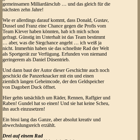
gemeinsamen Milliardärsclub … und das gleich für die
nächsten zehn Jahre!
Wie er allerdings darauf kommt, dass Donald, Gustav,
Dussel und Franz eine Chance gegen die Profis vom
Team Klever haben könnten, hab ich mich schon
gefragt. Günstig im Unterhalt ist das Team bestimmt
… aber, was die Siegchance angeht … ich weiß ja
nicht. Immerhin haben sie das schnellste Rad der Welt
als Sportgerät zur Verfügung. Erfunden von niemand
geringerem als Daniel Düsentrieb.
Und dann baut der Autor dieser Geschichte auch noch
geschickt die Panzerknacker mit ein und einen
ziemlich langen Geheimcode, der den Geldspeicher
von Dagobert Duck öffnet.
Hier gehts tatsächlich um Räder, Rennen, Raffgier und
Raben! Gundel hat so einen! Und sie hat keine Scheu,
ihn auch einzusetzen!
Ein bissi lang das Ganze, aber absolut kreativ und
abwechslungsreich erzählt.
Drei auf einem Rad