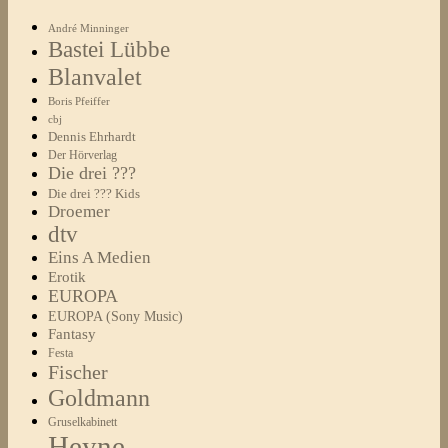
André Minninger
Bastei Lübbe
Blanvalet
Boris Pfeiffer
cbj
Dennis Ehrhardt
Der Hörverlag
Die drei ???
Die drei ??? Kids
Droemer
dtv
Eins A Medien
Erotik
EUROPA
EUROPA (Sony Music)
Fantasy
Festa
Fischer
Goldmann
Gruselkabinett
Heyne