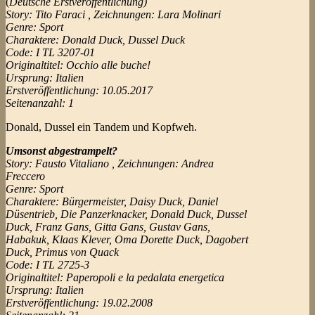
(
Deutsche Erstveröffentlichung)
Story: Tito Faraci , Zeichnungen: Lara Molinari
Genre: Sport
Charaktere: Donald Duck, Dussel Duck
Code: I TL 3207-01
Originaltitel: Occhio alle buche!
Ursprung: Italien
Erstveröffentlichung: 10.05.2017
Seitenanzahl: 1
Donald, Dussel ein Tandem und Kopfweh.
Umsonst abgestrampelt?
Story: Fausto Vitaliano , Zeichnungen: Andrea
Freccero
Genre: Sport
Charaktere: Bürgermeister, Daisy Duck, Daniel
Düsentrieb, Die Panzerknacker, Donald Duck, Dussel
Duck, Franz Gans, Gitta Gans, Gustav Gans,
Habakuk, Klaas Klever, Oma Dorette Duck, Dagobert
Duck, Primus von Quack
Code: I TL 2725-3
Originaltitel: Paperopoli e la pedalata energetica
Ursprung: Italien
Erstveröffentlichung: 19.02.2008