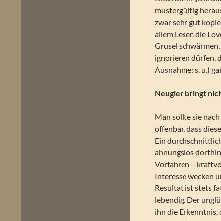
mustergültig heraus
zwar sehr gut kopi
allem Leser, die Lo
Grusel schwärmen, 
ignorieren dürfen, 
Ausnahme: s. u.) ga
Neugier bringt nic
Man sollte sie nach
offenbar, dass dies
Ein durchschnittlic
ahnungslos dorthin,
Vorfahren – kraftvol
Interesse wecken u
Resultat ist stets 
lebendig. Der unglü
ihn die Erkenntnis,