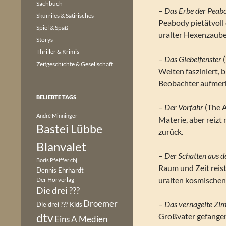
Sachbuch
–
Das Erbe der Peab
Skurriles & Satirisches
Peabody pietätvoll
Spiel & Spaß
uralter Hexenzaube
Storys
Thriller & Krimis
–
Das Giebelfenster
(
Zeitgeschichte & Gesellschaft
Welten fasziniert, 
Beobachter aufmer
BELIEBTE TAGS
–
Der Vorfahr
(The A
André Minninger
Materie, aber reizt
Bastei Lübbe
zurück.
Blanvalet
–
Der Schatten aus d
Boris Pfeiffer
cbj
Raum und Zeit reist
Dennis Ehrhardt
uralten kosmischen 
Der Hörverlag
Die drei ???
Droemer
–
Das vernagelte Zi
Die drei ??? Kids
dtv
Großvater gefangen
Eins A Medien