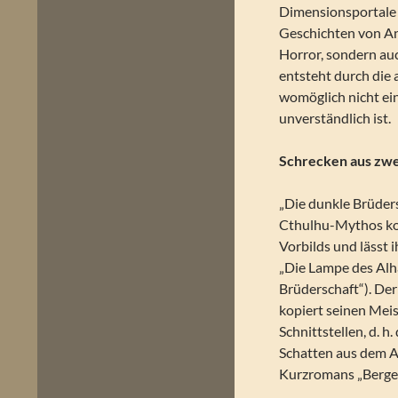
Dimensionsportale
Geschichten von An
Horror, sondern auc
entsteht durch die
womöglich nicht ei
unverständlich ist.
Schrecken aus zwe
„Die dunkle Brüder
Cthulhu-Mythos kom
Vorbilds und lässt i
„Die Lampe des Alha
Brüderschaft“). Der
kopiert seinen Meist
Schnittstellen, d. h
Schatten aus dem Al
Kurzromans „Berge