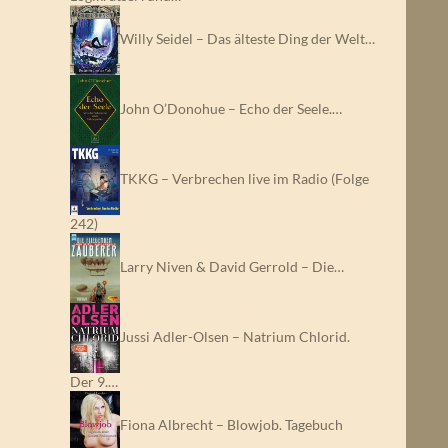
Willy Seidel – Das älteste Ding der Welt…
John O’Donohue – Echo der Seele.…
TKKG – Verbrechen live im Radio (Folge
242)
Larry Niven & David Gerrold – Die…
Jussi Adler-Olsen – Natrium Chlorid.
Der 9.…
Fiona Albrecht – Blowjob. Tagebuch