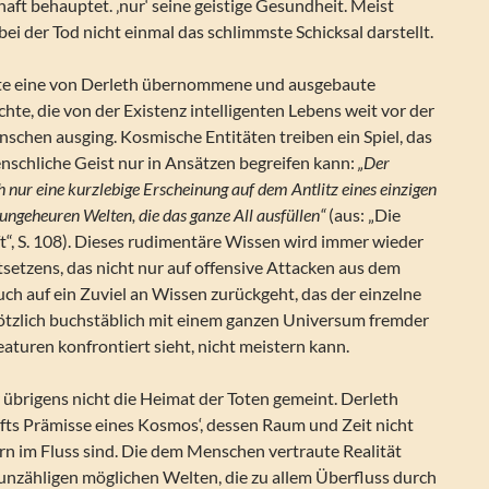
chaft behauptet. ‚nur‘ seine geistige Gesundheit. Meist
ei der Tod nicht einmal das schlimmste Schicksal darstellt.
rte eine von Derleth übernommene und ausgebaute
chte, die von der Existenz intelligenten Lebens weit vor der
schen ausging. Kosmische Entitäten treiben ein Spiel, das
nschliche Geist nur in Ansätzen begreifen kann:
„Der
h nur eine kurzlebige Erscheinung auf dem Antlitz eines einzigen
 ungeheuren Welten, die das ganze All ausfüllen“
(aus: „Die
t“, S. 108). Dieses rudimentäre Wissen wird immer wieder
tsetzens, das nicht nur auf offensive Attacken aus dem
uch auf ein Zuviel an Wissen zurückgeht, das der einzelne
lötzlich buchstäblich mit einem ganzen Universum fremder
eaturen konfrontiert sieht, nicht meistern kann.
er übrigens nicht die Heimat der Toten gemeint. Derleth
ts Prämisse eines Kosmos‘, dessen Raum und Zeit nicht
ern im Fluss sind. Die dem Menschen vertraute Realität
 unzähligen möglichen Welten, die zu allem Überfluss durch