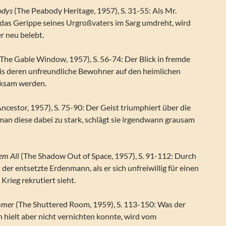
odys
(The Peabody Heritage, 1957), S. 31-55: Als Mr.
 das Gerippe seines Urgroßvaters im Sarg umdreht, wird
r neu belebt.
The Gable Window, 1957), S. 56-74: Der Blick in fremde
bis deren unfreundliche Bewohner auf den heimlichen
ksam werden.
ncestor, 1957), S. 75-90: Der Geist triumphiert über die
 man diese dabei zu stark, schlägt sie irgendwann grausam
em All
(The Shadow Out of Space, 1957), S. 91-112: Durch
 der entsetzte Erdenmann, als er sich unfreiwillig für einen
Krieg rekrutiert sieht.
mmer
(The Shuttered Room, 1959), S. 113-150: Was der
 hielt aber nicht vernichten konnte, wird vom