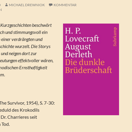
0
MICHAEL DREWNIOK
KOMMENTAR
N
n Kurzgeschichten beschwört
ich und stimmungsvoll ein
n einer verdrängten und
hichte wurzelt. Die Storys
h und neigen dort zur
eutungen effektvoller wären,
tmodischen Ernsthaftigkeit
am.
The Survivor, 1954), S. 7-30:
Geduld des Krokodils
 Dr. Charrieres seit
 Tod.