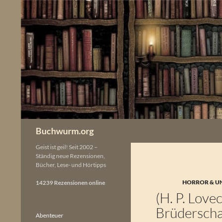
Zum
Inhalt
springen
Buchwurm.org
Geist ist geil! Seit 2002 –
Ständig neue Rezensionen,
Bücher, Lese- und Hörtipps
HORROR & U
14239 Rezensionen online
(H. P. Love
Brüderscha
Abenteuer