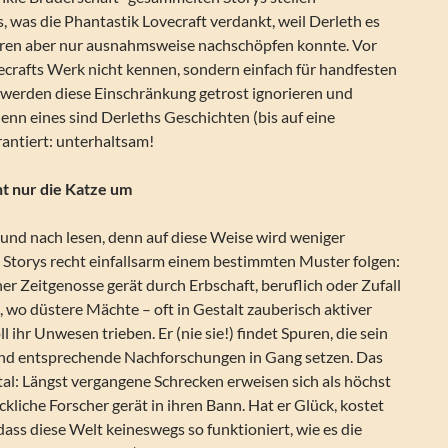
, was die Phantastik Lovecraft verdankt, weil Derleth es
eren aber nur ausnahmsweise nachschöpfen konnte. Vor
vecrafts Werk nicht kennen, sondern einfach für handfesten
werden diese Einschränkung getrost ignorieren und
denn eines sind Derleths Geschichten (bis auf eine
rantiert: unterhaltsam!
ht nur die Katze um
 und nach lesen, denn auf diese Weise wird weniger
e Storys recht einfallsarm einem bestimmten Muster folgen:
her Zeitgenosse gerät durch Erbschaft, beruflich oder Zufall
 wo düstere Mächte – oft in Gestalt zauberisch aktiver
l ihr Unwesen trieben. Er (nie sie!) findet Spuren, die sein
nd entsprechende Nachforschungen in Gang setzen. Das
fatal: Längst vergangene Schrecken erweisen sich als höchst
ckliche Forscher gerät in ihren Bann. Hat er Glück, kostet
 dass diese Welt keineswegs so funktioniert, wie es die