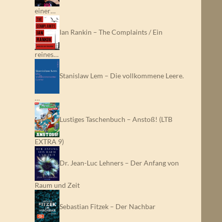
einer…
Ian Rankin – The Complaints / Ein
reines…
Stanislaw Lem – Die vollkommene Leere.
…
Lustiges Taschenbuch – Anstoß! (LTB
EXTRA 9)
Dr. Jean-Luc Lehners – Der Anfang von
Raum und Zeit
Sebastian Fitzek – Der Nachbar