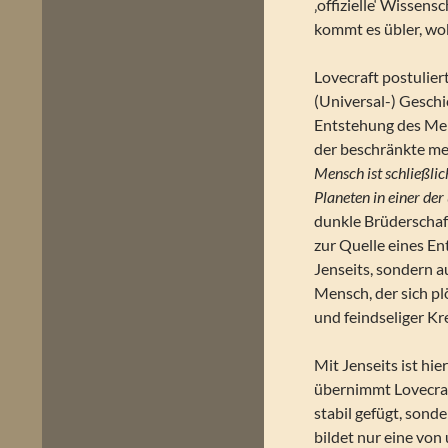
‚offizielle‘ Wissens
kommt es übler, wob
Lovecraft postulie
(Universal-) Geschi
Entstehung des Men
der beschränkte me
Mensch ist schließlic
Planeten in einer der
dunkle Brüderschaf
zur Quelle eines En
Jenseits, sondern a
Mensch, der sich p
und feindseliger Kr
Mit Jenseits ist hi
übernimmt Lovecraf
stabil gefügt, sond
bildet nur eine von