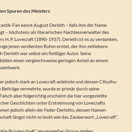
den Spuren des Meisters
astik-Fan kennt August Derleth – falls ihm der Name
t – höchstens als literarischen Nachlassverwalter des
 H. P. Lovecraft (1890-1937). Derleth ist es zu verdanken,
ange jenen verdienten Ruhm erntet, der ihm zeitlebens
h Derleth war selbst ein fleißiger Autor. Seine
bilden einen vergleichsweise geringen Anteil an einem
esamtwerk.
ier jedoch stark an Lovecraft anlehnte und dessen Cthulhu-
 Beiträge vermehrte, wurde er primär durch seine
alsch aber folgerichtig erscheint die hier vorgestellte
cher Geschichten unter Erstnennung von Lovecrafts
men jedoch allein der Feder Derleths, dessen Namen
schaft längst nicht so lockt wie das Zauberwort „Lovecraft“.
nkle Brüderschaft“ gesammelten Storys stellen