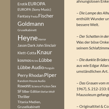
ahnungslosen Enkel 
EUROPA
Erotik
EUROPA (Sony Music)
–
Die Lampe des Alh
Fischer
Fantasy
Festa
enthüllt Wunder un
Goldmann
bessere Welt.
Gruselkabinett
Heyne
–
Der Schatten in d
Horror
Was der böse Onkel 
Jason Dark
John Sinclair
seinem Schlafzimme
Knaur
Klett-Cotta
Lübbe
–
Die dunkle Brüders
kosmos
Krimi
aus wie Edgar Allan
Lübbe Audio
Penguin
umständlichen Art.
Piper
Perry Rhodan
Random House Audio
–
Das Grauen vom m
Rowohlt
Sex
Science Fiction
1967), S. 212-233: E
SF
Silber Edition
Stefan Wolf
Mausoleum gefange
Thriller
Titania Medien,
– Originaltitel & C
Gruselkabinett