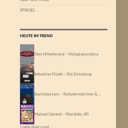
SPIEGEL
HEUTE IM TREND
Tom Hillenbrand – Hologrammatica
Sebastian Fitzek – Die Einladung
Stanislaw Lem – Robotermärchen &…
Manuel Garand – Murdoku. 80
Logikrätsel rund…