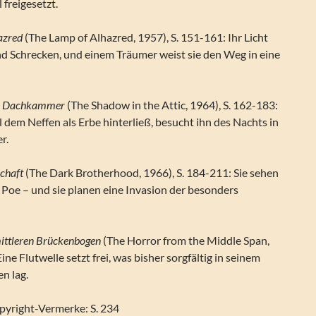
freigesetzt.
azred
(The Lamp of Alhazred, 1957), S. 151-161: Ihr Licht
d Schrecken, und einem Träumer weist sie den Weg in eine
er Dachkammer
(The Shadow in the Attic, 1964), S. 162-183:
dem Neffen als Erbe hinterließ, besucht ihn des Nachts in
r.
chaft
(The Dark Brotherhood, 1966), S. 184-211: Sie sehen
 Poe – und sie planen eine Invasion der besonders
ittleren Brückenbogen
(The Horror from the Middle Span,
ine Flutwelle setzt frei, was bisher sorgfältig in seinem
n lag.
opyright-Vermerke: S. 234