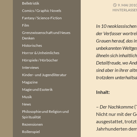
Belletristik
9. MAI 201
HINTERLASSE
Comics / Graphic Novels
Fantasy / Science-Fiction
Film
In 10 neoklassische
Grenzwissenschaft und Neues
der Verfasser wortre
Denken
Grauen herauf, das i
Historisches
unbekannten Weltgesc
Horror & Unheimliches
ähneln sich inhaltlic
Hörspiele / Hörbücher
Detailfreude, wo And
Interviews
sind aber in ihrer al
Kinder- und Jugendliteratur
trotzdem unterhalts
Magazine
Magie und Esoterik
Inhalt:
Musik
News
–
Der Nachkomme
(
Philosophie und Religion und
Nicht nur mit der 
Spiritualität
ausgestattet, trotzt
Rezensionen
Jahrhunderten dem
Rollenspiel