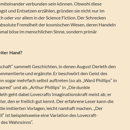
 miteinander verbunden sein können. Obwohl diese
gst und Entsetzen erzählen, gründen sie nicht nur im
h oder vor allem in der Science Fiction. Der Schrecken
 absolute Fremdheit der kosmischen Wesen, deren Handeln
nmal böse im menschlichen Sinne, sondern primär
iter Hand?
schaft“ sammelt Geschichten, in denen August Derleth den
mentierte und ergänzte. Er beschwört den Geist des
hn sogar mehrfach selbst auftreten (so als „Ward Phillips“ in
zred“ und als „Arthur Phillips“ in „Die dunkle
leth geht dabei Lovecrafts Imaginationskraft meist ab; er
er, den er freilich gut kennt. Der erfahrene Leser kann die
. die imitierten Vorlagen, leicht namhaft machen. „Der
l“ ist beispielsweise eine Variation des Lovecraft-
 des Wahnsinns“.