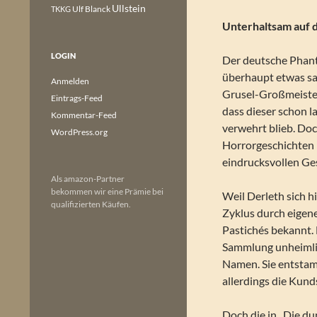
Ullstein
Ulf Blanck
TKKG
Unterhaltsam auf 
LOGIN
Der deutsche Phant
überhaupt etwas sag
Anmelden
Grusel-Großmeisters
Eintrags-Feed
dass dieser schon l
Kommentar-Feed
verwehrt blieb. Doc
WordPress.org
Horrorgeschichten 
eindrucksvollen G
Als amazon-Partner
bekommen wir eine Prämie bei
Weil Derleth sich h
qualifizierten Käufen.
Zyklus durch eigene
Pastichés bekannt. F
Sammlung unheimli
Namen. Sie entstam
allerdings die Kund
Doch die in „Die du