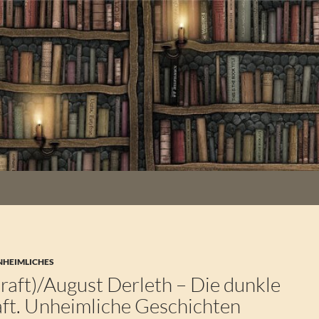
NHEIMLICHES
craft)/August Derleth – Die dunkle
ft. Unheimliche Geschichten