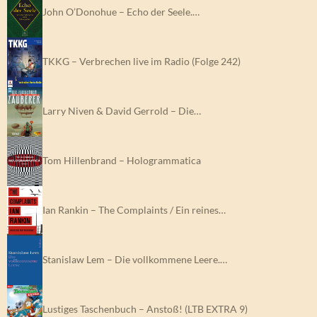
John O’Donohue – Echo der Seele.…
TKKG – Verbrechen live im Radio (Folge 242)
Larry Niven & David Gerrold – Die…
Tom Hillenbrand – Hologrammatica
Ian Rankin – The Complaints / Ein reines…
Stanislaw Lem – Die vollkommene Leere.…
Lustiges Taschenbuch – Anstoß! (LTB EXTRA 9)