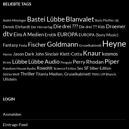
BELIEBTE TAGS
Blanvalet
Bastei Lübbe
André Minninger
Boris Pfeiffer
cbj
Die drei ???
Droemer
Dennis Ehrhardt
Die drei ??? Kids
Der Hörverlag
dtv
EUROPA
Eins A Medien
Erotik
EUROPA (Sony Music)
Heyne
Goldmann
Fischer
Fantasy
Festa
Gruselkabinett
Knaur
kosmos
Klett-Cotta
Jason Dark
John Sinclair
Horror
Piper
Lübbe Audio
Lübbe
Perry Rhodan
Krimi
Penguin
Rowohlt
SF
Sex
Silber Edition
Random House Audio
Science Fiction
Thriller
Titania Medien, Gruselkabinett
Ulf Blanck
Stefan Wolf
TKKG
Ullstein
LOGIN
Anmelden
Eintrags-Feed