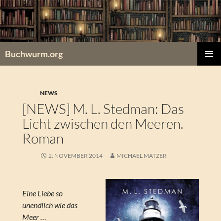
Zum
Inhalt
springen
Buchwurm.org
PRIMÄR
MENÜ
NEWS
[NEWS] M. L. Stedman: Das
Licht zwischen den Meeren.
Roman
2. NOVEMBER 2014
MICHAEL MATZER
Eine Liebe so
unendlich wie das
Meer …