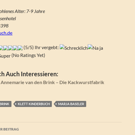
hlenes Alter: 7-9 Jahre
rsenhotel
2398
uch.de
(5/5) Ihr vergebt:
(No Ratings Yet)
h Auch Interessieren:
 Annemarie van den Brink – Die Kackwurstfabrik
BRINK
KLETT KINDERBUCH
MARJA BASELER
agsnavigation
R BEITRAG