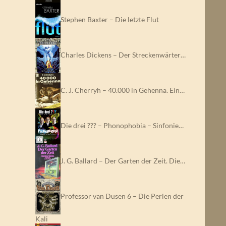
Stephen Baxter – Die letzte Flut
Charles Dickens – Der Streckenwärter…
C. J. Cherryh – 40.000 in Gehenna. Ein…
Die drei ??? – Phonophobia – Sinfonie…
J. G. Ballard – Der Garten der Zeit. Die…
Professor van Dusen 6 – Die Perlen der
Kali