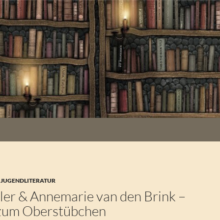
 JUGENDLITERATUR
ler & Annemarie van den Brink –
 zum Oberstübchen