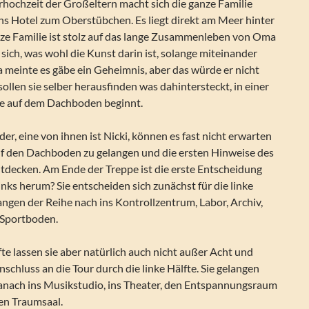
erhochzeit der Großeltern macht sich die ganze Familie
ns Hotel zum Oberstübchen. Es liegt direkt am Meer hinter
ze Familie ist stolz auf das lange Zusammenleben von Oma
 sich, was wohl die Kunst darin ist, solange miteinander
meinte es gäbe ein Geheimnis, aber das würde er nicht
sollen sie selber herausfinden was dahintersteckt, in einer
die auf dem Dachboden beginnt.
der, eine von ihnen ist Nicki, können es fast nicht erwarten
uf den Dachboden zu gelangen und die ersten Hinweise des
tdecken. Am Ende der Treppe ist die erste Entscheidung
links herum? Sie entscheiden sich zunächst für die linke
ngen der Reihe nach ins Kontrollzentrum, Labor, Archiv,
 Sportboden.
te lassen sie aber natürlich auch nicht außer Acht und
nschluss an die Tour durch die linke Hälfte. Sie gelangen
 danach ins Musikstudio, ins Theater, den Entspannungsraum
den Traumsaal.