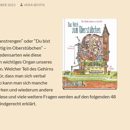
BER 2021
VERA SENTIS
anstrengen” oder “Du bist
htig im Oberstübchen” –
edensarten wie diese
in wichtiges Organ unseres
n. Welcher Teil des Gehirns
ür, dass man sich verbal
o kann man sich manche
erken und wiederum andere
iese und viele weitere Fragen werden auf den folgenden 48
ndgerecht erklärt.