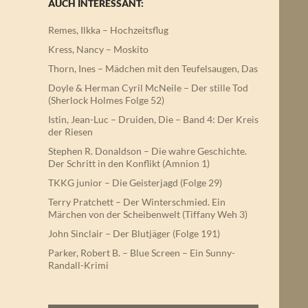
AUCH INTERESSANT:
Remes, Ilkka – Hochzeitsflug
Kress, Nancy – Moskito
Thorn, Ines – Mädchen mit den Teufelsaugen, Das
Doyle & Herman Cyril McNeile – Der stille Tod
(Sherlock Holmes Folge 52)
Istin, Jean-Luc – Druiden, Die – Band 4: Der Kreis
der Riesen
Stephen R. Donaldson – Die wahre Geschichte.
Der Schritt in den Konflikt (Amnion 1)
TKKG junior – Die Geisterjagd (Folge 29)
Terry Pratchett – Der Winterschmied. Ein
Märchen von der Scheibenwelt (Tiffany Weh 3)
John Sinclair – Der Blutjäger (Folge 191)
Parker, Robert B. – Blue Screen – Ein Sunny-
Randall-Krimi