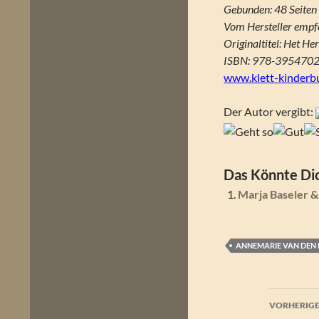
Gebunden: 48 Seiten
Vom Hersteller empfo
Originaltitel: Het He
ISBN: 978-395470
www.klett-kinderb
Der Autor vergibt:
Das Könnte Dic
Marja Baseler &
ANNEMARIE VAN DEN 
Beitr
VORHERIGE