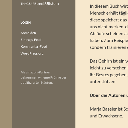
Ullstein
Ulf Blanck
TKKG
In diesem Buch wird
Mensch erhält tägli
diese speichert da
LOGIN
uns nicht merken, 
Anmelden
Abläufe scheinen au
Eintrags-Feed
haben. Zum Beispiel
Kommentar-Feed
sondern trainieren
WordPress.org
Das Gehirn ist ein 
leicht zu verstehen
Als amazon-Partner
ihr Bestes gegeben
bekommen wir eine Prämie bei
unterstützen.
qualifizierten Käufen.
Über die Autoren u
Marja Baseler ist 
und Erwachsene.