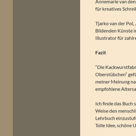
Annemarie van den 
für kreatives Schrei
Tjarko van der Pol,
Bildenden Künste in
Illustrator für zah
Fazit
“Die Kackwurstfabri
Oberstübchen” gefäll
meiner Meinung nach
empfohlene Altersan
Ich finde das Buch 
Weise den menschlic
Lehrbuch einzustufe
Tolle Idee, schöne