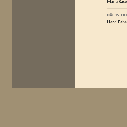
Marja Base
NÄCHSTER 
Henri Fabe