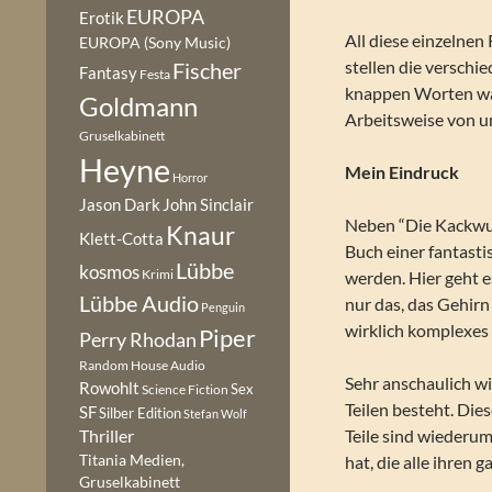
EUROPA
Erotik
All diese einzelnen
EUROPA (Sony Music)
stellen die verschi
Fischer
Fantasy
Festa
knappen Worten was
Goldmann
Arbeitsweise von u
Gruselkabinett
Heyne
Mein Eindruck
Horror
Jason Dark
John Sinclair
Neben “Die Kackwur
Knaur
Klett-Cotta
Buch einer fantasti
Lübbe
kosmos
Krimi
werden. Hier geht e
Lübbe Audio
nur das, das Gehir
Penguin
wirklich komplexes
Piper
Perry Rhodan
Random House Audio
Sehr anschaulich wi
Rowohlt
Sex
Science Fiction
Teilen besteht. Die
SF
Silber Edition
Stefan Wolf
Teile sind wiederum 
Thriller
Titania Medien,
hat, die alle ihren 
Gruselkabinett