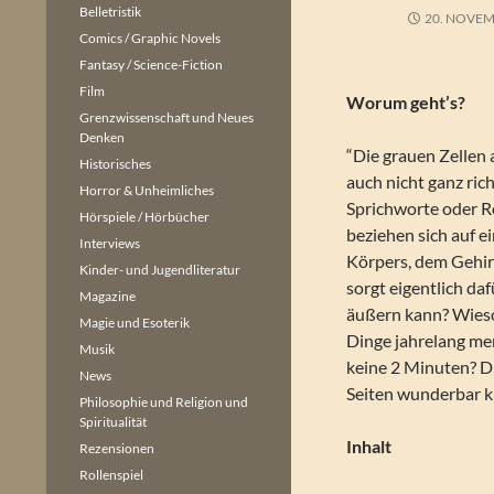
Belletristik
20. NOVEM
Comics / Graphic Novels
Fantasy / Science-Fiction
Film
Worum geht’s?
Grenzwissenschaft und Neues
Denken
“Die grauen Zellen 
Historisches
auch nicht ganz ric
Horror & Unheimliches
Sprichworte oder R
Hörspiele / Hörbücher
beziehen sich auf e
Interviews
Körpers, dem Gehir
Kinder- und Jugendliteratur
sorgt eigentlich daf
Magazine
äußern kann? Wies
Magie und Esoterik
Dinge jahrelang m
Musik
keine 2 Minuten? D
News
Seiten wunderbar ki
Philosophie und Religion und
Spiritualität
Inhalt
Rezensionen
Rollenspiel