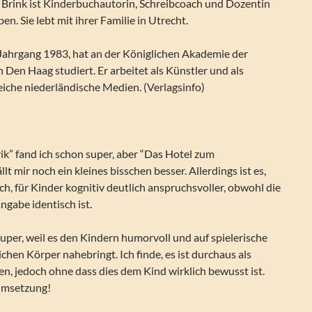
Brink ist Kinderbuchautorin, Schreibcoach und Dozentin
ben. Sie lebt mit ihrer Familie in Utrecht.
 Jahrgang 1983, hat an der Königlichen Akademie der
 Den Haag studiert. Er arbeitet als Künstler und als
lreiche niederländische Medien. (Verlagsinfo)
k” fand ich schon super, aber “Das Hotel zum
t mir noch ein kleines bisschen besser. Allerdings ist es,
, für Kinder kognitiv deutlich anspruchsvoller, obwohl die
gabe identisch ist.
super, weil es den Kindern humorvoll und auf spielerische
hen Körper nahebringt. Ich finde, es ist durchaus als
n, jedoch ohne dass dies dem Kind wirklich bewusst ist.
 Umsetzung!