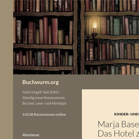
Zum
Inhalt
springen
Buchwurm.org
Geist ist geil! Seit 2002 –
Ständig neue Rezensionen,
Bücher, Lese- und Hörtipps
KINDER- UND
14238 Rezensionen online
Marja Base
Das Hotel
Abenteuer