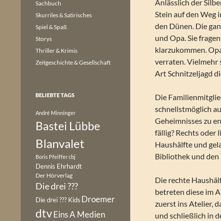
Anlässlich der Silb
Sachbuch
Stein auf den Weg i
Skurriles & Satirisches
den Dünen. Die gan
Spiel & Spaß
und Opa. Sie fragen
Storys
klarzukommen. Opa 
Thriller & Krimis
verraten. Vielmehr 
Zeitgeschichte & Gesellschaft
Art Schnitzeljagd 
BELIEBTE TAGS
Die Familienmitglie
schnellstmöglich a
André Minninger
Geheimnisses zu en
Bastei Lübbe
fällig? Rechts oder 
Blanvalet
Haushälfte und gela
Bibliothek und den
Boris Pfeiffer
cbj
Dennis Ehrhardt
Der Hörverlag
Die rechte Haushälf
Die drei ???
betreten diese im A
Droemer
Die drei ??? Kids
zuerst ins Atelier,
dtv
Eins A Medien
und schließlich in 