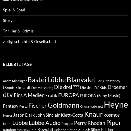
Spiel & Spaß
Storys
Thriller & Krimis
Zeitgeschichte & Gesellschaft
BELIEBTE TAGS
Blanvalet
Bastei Lübbe
André Minninger
Boris Pfeiffer
cbj
Die drei ???
Droemer
Dennis Ehrhardt
Die drei ??? Kids
Der Hörverlag
dtv
EUROPA
Eins A Medien
Erotik
EUROPA (Sony Music)
Heyne
Goldmann
Fischer
Fantasy
Festa
Gruselkabinett
Knaur
kosmos
Klett-Cotta
Jason Dark
John Sinclair
Horror
Piper
Lübbe Audio
Lübbe
Perry Rhodan
Krimi
Penguin
Rowohlt
SF
Sex
Silber Edition
Random House Audio
Science Fiction