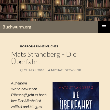
Zum
Inhalt
springen
Buchwurm.org
PRIMÄR
MENÜ
HORROR & UNHEIMLICHES
Mats Strandberg – Die
Überfahrt
22. APRIL 2018
MICHAEL DREWNIOK
Auf einem
skandinavischen
Fährschiff geht es hoch
her: Der Alkohol ist
zollfrei und billig, es