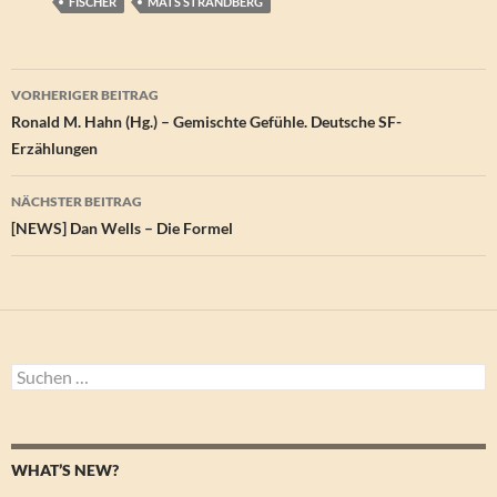
FISCHER
MATS STRANDBERG
Beitragsnavigation
VORHERIGER BEITRAG
Ronald M. Hahn (Hg.) – Gemischte Gefühle. Deutsche SF-
Erzählungen
NÄCHSTER BEITRAG
[NEWS] Dan Wells – Die Formel
Suchen
nach:
WHAT’S NEW?