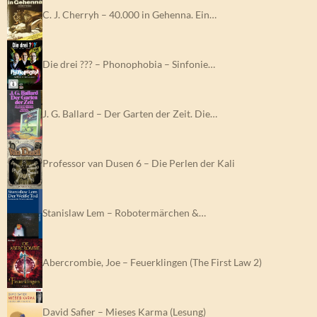
C. J. Cherryh – 40.000 in Gehenna. Ein…
Die drei ??? – Phonophobia – Sinfonie…
J. G. Ballard – Der Garten der Zeit. Die…
Professor van Dusen 6 – Die Perlen der Kali
Stanislaw Lem – Robotermärchen &…
Abercrombie, Joe – Feuerklingen (The First Law 2)
David Safier – Mieses Karma (Lesung)