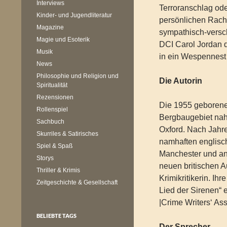
Interviews
Terroranschlag od
Kinder- und Jugendliteratur
persönlichen Rach
Magazine
sympathisch-verschr
Magie und Esoterik
DCI Carol Jordan 
Musik
in ein Wespennest
News
Philosophie und Religion und
Die Autorin
Spiritualität
Rezensionen
Die 1955 geboren
Rollenspiel
Bergbaugebiet nahe
Sachbuch
Oxford. Nach Jahren
Skurriles & Satirisches
namhaften englische
Spiel & Spaß
Manchester und an 
Storys
neuen britischen 
Thriller & Krimis
Krimikritikerin. I
Zeitgeschichte & Gesellschaft
Lied der Sirenen“ 
|Crime Writers‘ Ass
BELIEBTE TAGS
Der Sprecher