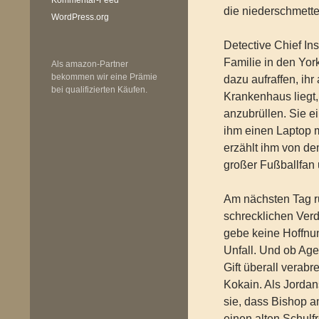
die niederschmett
WordPress.org
Detective Chief In
Familie in den Yor
Als amazon-Partner
bekommen wir eine Prämie
dazu aufraffen, ih
bei qualifizierten Käufen.
Krankenhaus liegt,
anzubrüllen. Sie e
ihm einen Laptop m
erzählt ihm von d
großer Fußballfan 
Am nächsten Tag ru
schrecklichen Verd
gebe keine Hoffnun
Unfall. Und ob Age
Gift überall verab
Kokain. Als Jorda
sie, dass Bishop 
einen alten Schulf