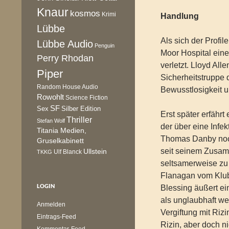
Knaur
kosmos
Krimi
Handlung
Lübbe
Als sich der Profil
Lübbe Audio
Penguin
Moor Hospital eine
Perry Rhodan
verletzt. Lloyd All
Piper
Sicherheitstruppe des
Random House Audio
Bewusstlosigkeit u
Rowohlt
Science Fiction
SF
Sex
Silber Edition
Erst später erfährt
Thriller
Stefan Wolf
der über eine Infek
Titania Medien,
Thomas Danby noch 
Gruselkabinett
seit seinem Zusamm
Ullstein
Ulf Blanck
TKKG
seltsamerweise zu
Flanagan vom Klub 
LOGIN
Blessing äußert e
als unglaubhaft w
Anmelden
Vergiftung mit Riz
Eintrags-Feed
Rizin, aber doch ni
Kommentar-Feed