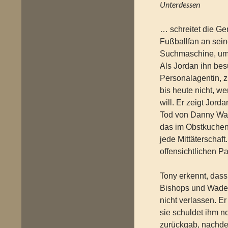
Unterdessen
… schreitet die Ge
Fußballfan an sei
Suchmaschine, um 
Als Jordan ihn besuc
Personalagentin, zu
bis heute nicht, we
will. Er zeigt Jord
Tod von Danny Wad
das im Obstkuchen 
jede Mittäterschaf
offensichtlichen Pa
Tony erkennt, dass
Bishops und Wades,
nicht verlassen. E
sie schuldet ihm no
zurückgab, nachde