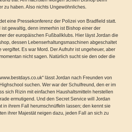
er zu haben. Also nichts Ungewöhnliches.
et eine Pressekonferenz der Polizei von Bradfield statt.
st gewaltig, denn immerhin ist Bishop einer der
er der europäischen Fußballklubs. Hier läyst Jordan die
shop, dessen Lebenserhaltungsmaschinen abgeschaltet
 vergiftet. Es war Mord. Der Aufruhr ist ungeheuer, aber
omentan nicht sagen. Natürlich sucht sie den oder die
„www.bestdays.co.uk“ lässt Jordan nach Freunden von
Highschool suchen. Wer war der Schulfreund, den er im
ss sich Rizin mit einfachen Haushaltsmitteln herstellen
 gerade ermutigend. Und den Secret Service will Jordan
t in ihrem Fall herumschnüffeln lassen; den kennt sie
ten ihrer Majestät neigen dazu, jeden Fall an sich zu