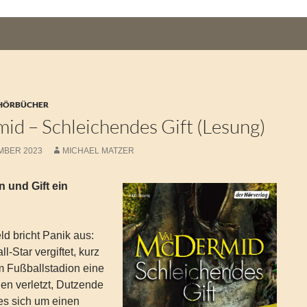
 HÖRBÜCHER
id – Schleichendes Gift (Lesung)
MBER 2023
MICHAEL MATZER
und Gift ein
eld bricht Panik aus:
l-Star vergiftet, kurz
im Fußballstadion eine
en verletzt, Dutzende
es sich um einen