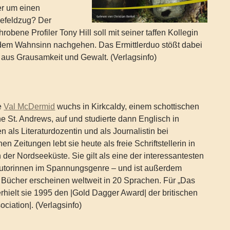
er um einen
efeldzug? Der
obene Profiler Tony Hill soll mit seiner taffen Kollegin
dem Wahnsinn nachgehen. Das Ermittlerduo stößt dabei
 aus Grausamkeit und Gewalt. (Verlagsinfo)
e
Val McDermid
wuchs in Kirkcaldy, einem schottischen
 St. Andrews, auf und studierte dann Englisch in
 als Literaturdozentin und als Journalistin bei
n Zeitungen lebt sie heute als freie Schriftstellerin in
der Nordseeküste. Sie gilt als eine der interessantesten
Autorinnen im Spannungsgenre – und ist außerdem
hre Bücher erscheinen weltweit in 20 Sprachen. Für „Das
erhielt sie 1995 den |Gold Dagger Award| der britischen
ociation|. (Verlagsinfo)