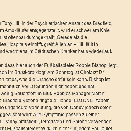
er Tony Hill in der Psychiatrischen Anstalt des Bradfield
m Amokläufer entgegenstellt, wird er schwer am Knie
en ist offenbar durchgeknallt. Gerade als die
 Hospitals eintrifft, greift Allen an – Hill fällt in
nd wacht erst im Städtischen Krankenhaus wieder auf.
 er, dass hier auch der Fußballspieler Robbie Bishop liegt,
tion im Brustkorb klagt. Am Sonntag ist Chefarzt Dr.
ratlos, was die Ursache dafür sein kann. Bishop ist
enbruch vor 18 Stunden hier, fiebert und hat
 wenig Sauerstoff im Blut. Robbies Manager Martin
Bradfield Victoria ringt die Hände. Erst Dr. Elizabeth
ine ungeheure Vermutung, die von Danby jedoch sofort
eggewischt wird: Alle Symptome passen zu einer
in. Danby protstiert: „Terroristen und Spione verwenden
cht Fußballspieler!“ Wirklich nicht? In jedem Fall lautet