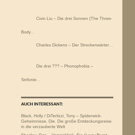
Cixin Liu – Die drei Sonnen (The Three-
Body…
Charles Dickens – Der Streckenwärter…
Die drei ??? – Phonophobia –
Sinfonie…
AUCH INTERESSANT:
Black, Holly / DiTerlizzi, Tony – Spiderwick-
Geheimnisse, Die. Die große Entdeckungsreise
in die verzauberte Welt
Shocker, Dan – Vampirklinik, Die (Larry Brent,