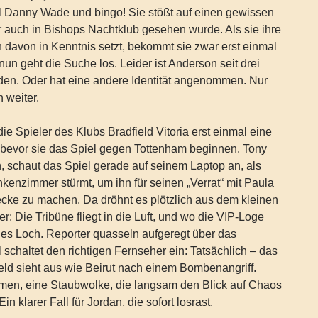
ll Danny Wade und bingo! Sie stößt auf einen gewissen
 auch in Bishops Nachtklub gesehen wurde. Als sie ihre
 davon in Kenntnis setzt, bekommt sie zwar erst einmal
 nun geht die Suche los. Leider ist Anderson seit drei
en. Oder hat eine andere Identität angenommen. Nur
n weiter.
ie Spieler des Klubs Bradfield Vitoria erst einmal eine
bevor sie das Spiel gegen Tottenham beginnen. Tony
an, schaut das Spiel gerade auf seinem Laptop an, als
nkenzimmer stürmt, um ihn für seinen „Verrat“ mit Paula
cke zu machen. Da dröhnt es plötzlich aus dem kleinen
: Die Tribüne fliegt in die Luft, und wo die VIP-Loge
siges Loch. Reporter quasseln aufgeregt über das
l schaltet den richtigen Fernseher ein: Tatsächlich – das
eld sieht aus wie Beirut nach einem Bombenangriff.
mmen, eine Staubwolke, die langsam den Blick auf Chaos
Ein klarer Fall für Jordan, die sofort losrast.