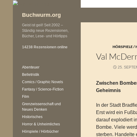
Zum
Inhalt
Buchwurm.org
springen
Geist ist geil! Seit 2002 –
Ständig neue Rezensionen,
Bücher, Lese- und Hörtipps
HÖRSPIELE /
14238 Rezensionen online
Val McDerm
Abenteuer
25. SEPTE
Belletristik
Comics / Graphic Novels
Zwischen Bomben 
Fantasy / Science-Fiction
Geheimnis
Film
Grenzwissenschaft und
In der Stadt Bradfi
Neues Denken
Erst wird ein Fußbal
Historisches
darauf explodiert 
Horror & Unheimliches
Bombe. Viele werd
Hörspiele / Hörbücher
sterben. Handelte 