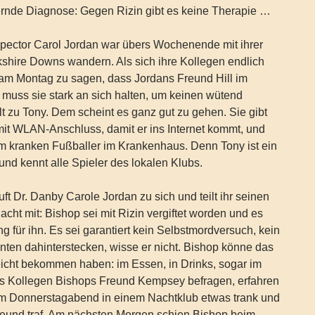
ernde Diagnose: Gegen Rizin gibt es keine Therapie …
spector Carol Jordan war übers Wochenende mit ihrer
kshire Downs wandern. Als sich ihre Kollegen endlich
r am Montag zu sagen, dass Jordans Freund Hill im
 muss sie stark an sich halten, um keinen wütend
ilt zu Tony. Dem scheint es ganz gut zu gehen. Sie gibt
it WLAN-Anschluss, damit er ins Internet kommt, und
em kranken Fußballer im Krankenhaus. Denn Tony ist ein
und kennt alle Spieler des lokalen Klubs.
ft Dr. Danby Carole Jordan zu sich und teilt ihr seinen
acht mit: Bishop sei mit Rizin vergiftet worden und es
g für ihn. Es sei garantiert kein Selbstmordversuch, kein
nten dahinterstecken, wisse er nicht. Bishop könne das
reicht bekommen haben: im Essen, in Drinks, sogar im
ns Kollegen Bishops Freund Kempsey befragen, erfahren
am Donnerstagabend in einem Nachtklub etwas trank und
reund traf. Am nächsten Morgen schien Bishop beim