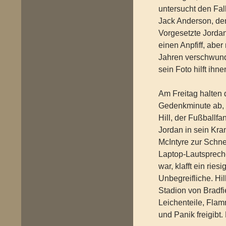
untersucht den Fa
Jack Anderson, der
Vorgesetzte Jordan
einen Anpfiff, aber
Jahren verschwund
sein Foto hilft ihne
Am Freitag halten d
Gedenkminute ab, 
Hill, der Fußballf
Jordan in sein Kra
McIntyre zur Schne
Laptop-Lautsprecher
war, klafft ein rie
Unbegreifliche. Hil
Stadion von Bradfi
Leichenteile, Fla
und Panik freigibt. 