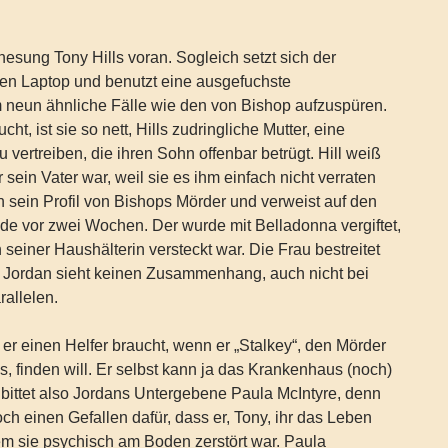
nesung Tony Hills voran. Sogleich setzt sich der
nen Laptop und benutzt eine ausgefuchste
neun ähnliche Fälle wie den von Bishop aufzuspüren.
ht, ist sie so nett, Hills zudringliche Mutter, eine
 vertreiben, die ihren Sohn offenbar betrügt. Hill weiß
r sein Vater war, weil sie es ihm einfach nicht verraten
an sein Profil von Bishops Mörder und verweist auf den
e vor zwei Wochen. Der wurde mit Belladonna vergiftet,
seiner Haushälterin versteckt war. Die Frau bestreitet
t. Jordan sieht keinen Zusammenhang, auch nicht bei
rallelen.
 er einen Helfer braucht, wenn er „Stalkey“, den Mörder
 finden will. Er selbst kann ja das Krankenhaus (noch)
r bittet also Jordans Untergebene Paula McIntyre, denn
ch einen Gefallen dafür, dass er, Tony, ihr das Leben
m sie psychisch am Boden zerstört war. Paula