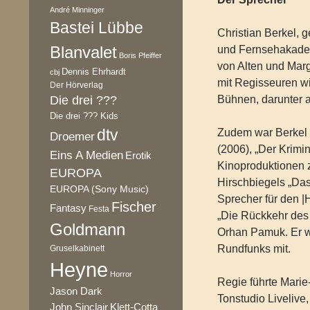
André Minninger
Bastei Lübbe
Christian Berkel, 
Blanvalet
und Fernsehakadem
Boris Pfeiffer
von Alten und Marg
Dennis Ehrhardt
cbj
mit Regisseuren 
Der Hörverlag
Die drei ???
Bühnen, darunter 
Die drei ??? Kids
dtv
Zudem war Berkel 
Droemer
(2006), „Der Krimin
Eins A Medien
Erotik
Kinoproduktionen z
EUROPA
Hirschbiegels „Das 
EUROPA (Sony Music)
Sprecher für den |H
Fischer
Fantasy
Festa
„Die Rückkehr des
Goldmann
Orhan Pamuk. Er w
Rundfunks mit.
Gruselkabinett
Heyne
Horror
Regie führte Marie
Jason Dark
Tonstudio Livelive,
Klett-Cotta
John Sinclair