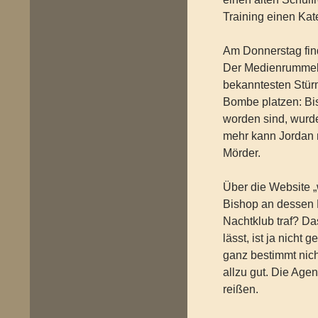
Training einen Kat
Am Donnerstag find
Der Medienrummel i
bekanntesten Stürm
Bombe platzen: Bi
worden sind, wurde
mehr kann Jordan m
Mörder.
Über die Website 
Bishop an dessen 
Nachtklub traf? Da
lässt, ist ja nicht
ganz bestimmt nich
allzu gut. Die Agen
reißen.