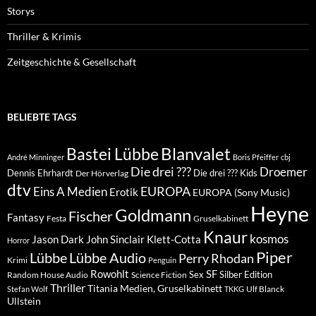
Storys
Thriller & Krimis
Zeitgeschichte & Gesellschaft
BELIEBTE TAGS
Blanvalet
Bastei Lübbe
André Minninger
Boris Pfeiffer
cbj
Die drei ???
Droemer
Dennis Ehrhardt
Die drei ??? Kids
Der Hörverlag
dtv
EUROPA
Eins A Medien
Erotik
EUROPA (Sony Music)
Heyne
Goldmann
Fischer
Fantasy
Festa
Gruselkabinett
Knaur
kosmos
Klett-Cotta
Jason Dark
John Sinclair
Horror
Piper
Lübbe Audio
Lübbe
Perry Rhodan
Krimi
Penguin
Rowohlt
SF
Sex
Silber Edition
Random House Audio
Science Fiction
Thriller
Titania Medien, Gruselkabinett
Ulf Blanck
Stefan Wolf
TKKG
Ullstein