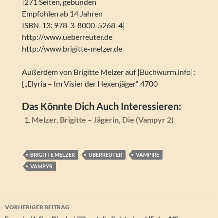
|271 Seiten, gebunden
Empfohlen ab 14 Jahren
ISBN-13: 978-3-8000-5268-4|
http://www.ueberreuter.de
http://www.brigitte-melzer.de
Außerdem von Brigitte Melzer auf |Buchwurm.info|:
[„Elyria – Im Visier der Hexenjäger“ 4700
Das Könnte Dich Auch Interessieren:
Melzer, Brigitte – Jägerin, Die (Vampyr 2)
BRIGITTE MELZER
UBERREUTER
VAMPIRE
VAMPYR
Beitragsnavigation
VORHERIGER BEITRAG