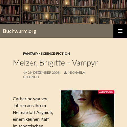
Zum
Inhalt
springen
Buchwurm.org
PRIMÄR
MENÜ
FANTASY / SCIENCE-FICTION
Melzer, Brigitte – Vampyr
29. DEZEMBER 2008
MICHAELA
DITTRICH
Catherine war vor
Jahren aus ihrem
Heimatdorf Asgaidh,
einem kleinen Kaff
im schottischen