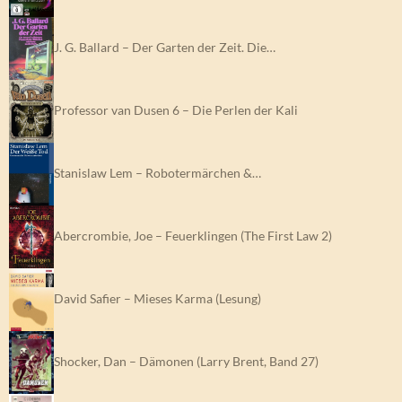
J. G. Ballard – Der Garten der Zeit. Die…
Professor van Dusen 6 – Die Perlen der Kali
Stanislaw Lem – Robotermärchen &…
Abercrombie, Joe – Feuerklingen (The First Law 2)
David Safier – Mieses Karma (Lesung)
Shocker, Dan – Dämonen (Larry Brent, Band 27)