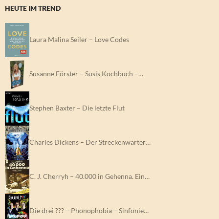
HEUTE IM TREND
Laura Malina Seiler – Love Codes
Susanne Förster – Susis Kochbuch –…
Stephen Baxter – Die letzte Flut
Charles Dickens – Der Streckenwärter…
C. J. Cherryh – 40.000 in Gehenna. Ein…
Die drei ??? – Phonophobia – Sinfonie…