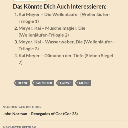
Das Könnte Dich Auch Interessieren:
Kai Meyer – Die Wellenläufer (Wellenläufer-
Trilogie 1)
Meyer, Kai – Muschelmagier, Die
(Wellenläufer-Trilogie 2)
Meyer, Kai – Wasserweber, Die (Wellenläufer-
Trilogie 3)
Kai Meyer – Dämonen der Tiefe (Sieben Siegel
7)
HEYNE
KAI MEYER
LOEWE
MERLE
Beitragsnavigation
VORHERIGER BEITRAG
John Norman – Renegades of Gor (Gor 23)
NÄCHSTER BEITRAG