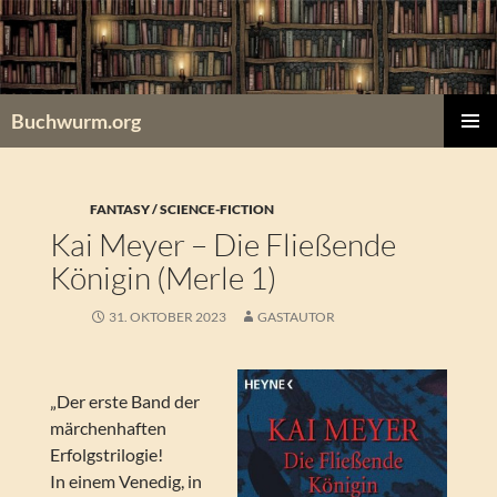
Zum
Inhalt
springen
Buchwurm.org
PRIMÄR
MENÜ
FANTASY / SCIENCE-FICTION
Kai Meyer – Die Fließende
Königin (Merle 1)
31. OKTOBER 2023
GASTAUTOR
„Der erste Band der
märchenhaften
Erfolgstrilogie!
In einem Venedig, in