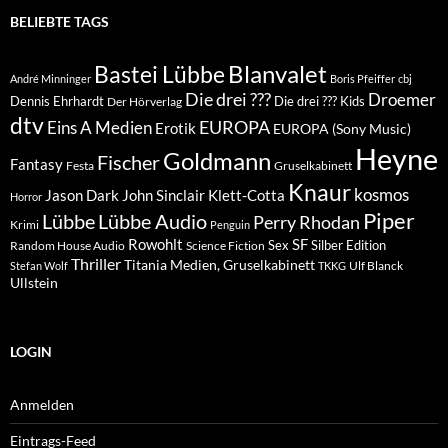
BELIEBTE TAGS
Blanvalet
Bastei Lübbe
André Minninger
Boris Pfeiffer
cbj
Die drei ???
Droemer
Dennis Ehrhardt
Die drei ??? Kids
Der Hörverlag
dtv
EUROPA
Eins A Medien
Erotik
EUROPA (Sony Music)
Heyne
Goldmann
Fischer
Fantasy
Festa
Gruselkabinett
Knaur
kosmos
Klett-Cotta
Jason Dark
John Sinclair
Horror
Piper
Lübbe Audio
Lübbe
Perry Rhodan
Krimi
Penguin
Rowohlt
SF
Sex
Silber Edition
Random House Audio
Science Fiction
Thriller
Titania Medien, Gruselkabinett
Ulf Blanck
Stefan Wolf
TKKG
Ullstein
LOGIN
Anmelden
Eintrags-Feed