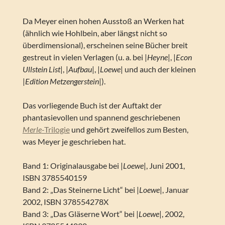
Da Meyer einen hohen Ausstoß an Werken hat
(ähnlich wie Hohlbein, aber längst nicht so
überdimensional), erscheinen seine Bücher breit
gestreut in vielen Verlagen (u. a. bei |
Heyne
|, |
Econ
Ullstein List
|, |
Aufbau
|, |
Loewe
| und auch der kleinen
|
Edition Metzengerstein
|).
Das vorliegende Buch ist der Auftakt der
phantasievollen und spannend geschriebenen
Merle
-Trilogie
und gehört zweifellos zum Besten,
was Meyer je geschrieben hat.
Band 1: Originalausgabe bei |
Loewe
|, Juni 2001,
ISBN 3785540159
Band 2: „Das Steinerne Licht“ bei |
Loewe
|, Januar
2002, ISBN 378554278X
Band 3: „Das Gläserne Wort“ bei |
Loewe
|, 2002,