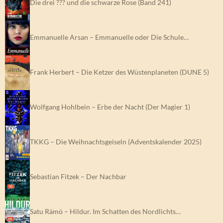
Die drei ??? und die schwarze Rose (Band 241)
Emmanuelle Arsan – Emmanuelle oder Die Schule…
Frank Herbert – Die Ketzer des Wüstenplaneten (DUNE 5)
Wolfgang Hohlbein – Erbe der Nacht (Der Magier 1)
TKKG – Die Weihnachtsgeiseln (Adventskalender 2025)
Sebastian Fitzek – Der Nachbar
Satu Rämö – Hildur. Im Schatten des Nordlichts…