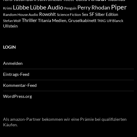
Piper
Lübbe Audio
Lübbe
Perry Rhodan
Krimi
Penguin
Rowohlt
SF
Sex
Silber Edition
Random House Audio
Science Fiction
Thriller
Titania Medien, Gruselkabinett
Ulf Blanck
Stefan Wolf
TKKG
Ullstein
LOGIN
Anmelden
Eintrags-Feed
Kommentar-Feed
WordPress.org
Als amazon-Partner bekommen wir eine Prämie bei qualifizierten
Käufen.