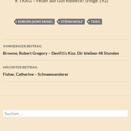
TKKG – Feuer auf Gut Ribbeck! (Folge 192)
EUROPA (SONY MUSIC)
STEFAN WOLF
TKKG
Beitragsnavigation
VORHERIGER BEITRAG
Browne, Robert Gregory – Devil\\\’s Kiss. Dir bleiben 48 Stunden
NÄCHSTER BEITRAG
Fisher, Catherine – Schneewanderer
Suchen
nach: