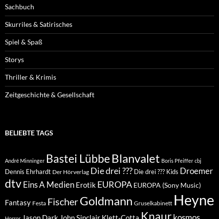
Sachbuch
Skurriles & Satirisches
Spiel & Spaß
Storys
Thriller & Krimis
Zeitgeschichte & Gesellschaft
BELIEBTE TAGS
Blanvalet
Bastei Lübbe
André Minninger
Boris Pfeiffer
cbj
Die drei ???
Droemer
Dennis Ehrhardt
Die drei ??? Kids
Der Hörverlag
dtv
EUROPA
Eins A Medien
Erotik
EUROPA (Sony Music)
Heyne
Goldmann
Fischer
Fantasy
Festa
Gruselkabinett
Knaur
kosmos
Klett-Cotta
Jason Dark
John Sinclair
Horror