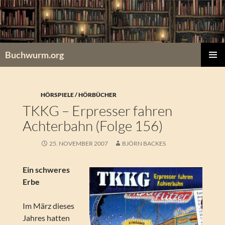
Zum
Inhalt
springen
Buchwurm.org
PRIMÄR
MENÜ
HÖRSPIELE / HÖRBÜCHER
TKKG – Erpresser fahren
Achterbahn (Folge 156)
25. NOVEMBER 2007
BJÖRN BACKES
Ein schweres
Erbe
Im März dieses
Jahres hatten