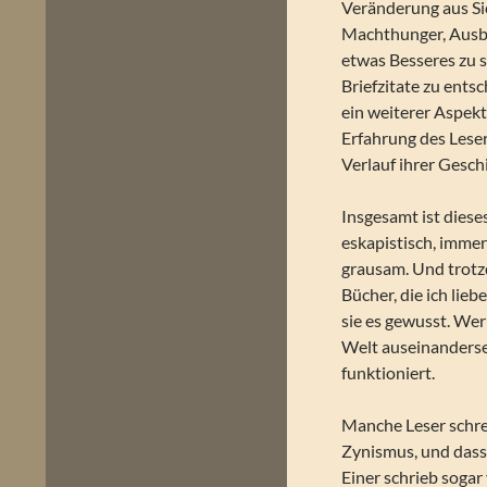
Veränderung aus Sic
Machthunger, Ausbr
etwas Besseres zu 
Briefzitate zu ents
ein weiterer Aspekt 
Erfahrung des Lese
Verlauf ihrer Gesch
Insgesamt ist dieses
eskapistisch, imme
grausam. Und trotzd
Bücher, die ich lieb
sie es gewusst. Wer
Welt auseinanderset
funktioniert.
Manche Leser schre
Zynismus, und dass 
Einer schrieb sogar