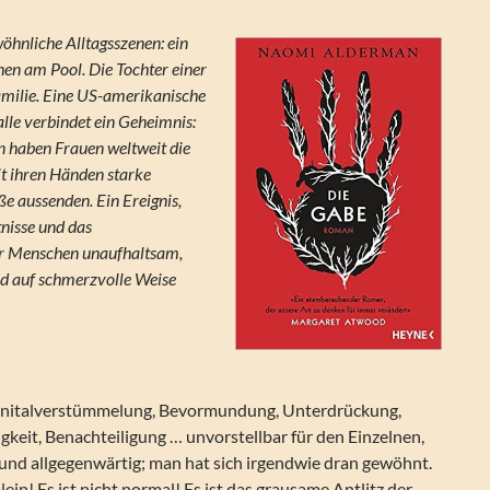
wöhnliche Alltagsszenen: ein
en am Pool. Die Tochter einer
milie. Eine US-amerikanische
 alle verbindet ein Geheimnis:
n haben Frauen weltweit die
t ihren Händen starke
ße aussenden. Ein Ereignis,
nisse und das
r Menschen unaufhaltsam,
nd auf schmerzvolle Weise
enitalverstümmelung, Bevormundung, Unterdrückung,
keit, Benachteiligung … unvorstellbar für den Einzelnen,
 und allgegenwärtig; man hat sich irgendwie dran gewöhnt.
ein! Es ist nicht normal! Es ist das grausame Antlitz der