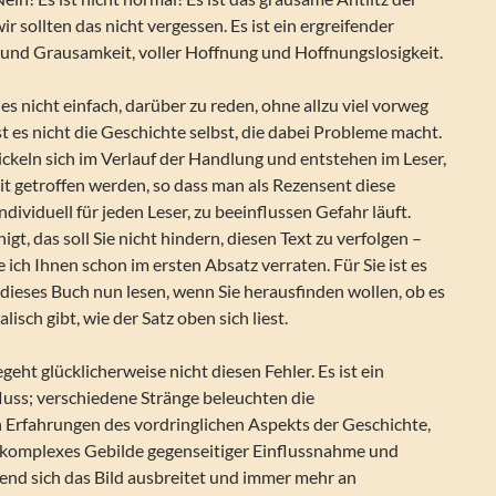
r sollten das nicht vergessen. Es ist ein ergreifender
 und Grausamkeit, voller Hoffnung und Hoffnungslosigkeit.
es nicht einfach, darüber zu reden, ohne allzu viel vorweg
t es nicht die Geschichte selbst, die dabei Probleme macht.
ckeln sich im Verlauf der Handlung und entstehen im Leser,
zit getroffen werden, so dass man als Rezensent diese
dividuell für jeden Leser, zu beeinflussen Gefahr läuft.
igt, das soll Sie nicht hindern, diesen Text zu verfolgen –
 ich Ihnen schon im ersten Absatz verraten. Für Sie ist es
 dieses Buch nun lesen, wenn Sie herausfinden wollen, ob es
lisch gibt, wie der Satz oben sich liest.
geht glücklicherweise nicht diesen Fehler. Es ist ein
luss; verschiedene Stränge beleuchten die
n Erfahrungen des vordringlichen Aspekts der Geschichte,
in komplexes Gebilde gegenseitiger Einflussnahme und
end sich das Bild ausbreitet und immer mehr an