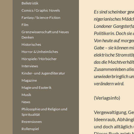
Belletristik
Comics / Graphic Novels
Es sind scheinbar ge
Fantasy / Science-Fiction
nigerianisches Mädch
Film
Londoner Gangsterfa
Grenzwissenschaft und Neues
Politikerin. Doch sie
Denken
Von heute auf morge
Historisches
Gabe – sie können mi
Horror & Unheimliches
elektrische Stromstö
Hörspiele / Hörbücher
das die Machtverhält
Interviews
Zusammenleben alle
Kinder- und Jugendliteratur
unwiederbringlich u
Magazine
verändern wird.
Magie und Esoterik
Musik
(Verlagsinfo)
News
Philosophie und Religion und
Vergewaltigung, G
Spiritualität
Ideenraub, Abhängig
Rezensionen
und doch alltäglich
Rollenspiel
Dieses Buch zeigt: N