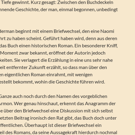
 Tiefe gewinnt. Kurz gesagt: Zwischen den Buchdeckeln
pannende Geschichte, der man, einmal begonnen, unbedingt
erman beginnt mit einem Briefwechsel, den eine Naomi
hrt zu haben scheint. Geführt haben wird, denn aus deren
 das Buch einen historischen Roman. Ein besonderer Kniff,
n Moment zwar bekannt, eröffnet der Autorin jedoch
iten. Sie verlagert die Erzählung in eine uns sehr nahe
eit entfernter Zukunft erzählt, so dass man über den
den eigentlichen Roman einrahmt, mit wenigen
estellt bekommt, wohin die Geschichte führen wird.
s Ganze auch noch durch den Namen des vorgeblichen
Armon. Wer genau hinschaut, erkennt das Anagramm der
e über den Briefwechsel eine Diskussion mit sich selbst
letzten Beitrag ironisch den Rat gibt, das Buch doch unter
entlichen. Überhaupt ist dieser Briefwechsel ein
teil des Romans, da seine Aussagekraft hierdurch nochmal