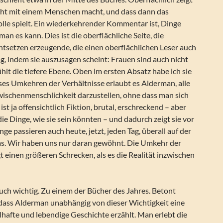
ht mit einem Menschen macht, und dass dann das
lle spielt. Ein wiederkehrender Kommentar ist, Dinge
an es kann. Dies ist die oberflächliche Seite, die
tsetzen erzeugende, die einen oberflächlichen Leser auch
, indem sie auszusagen scheint: Frauen sind auch nicht
hlt die tiefere Ebene. Oben im ersten Absatz habe ich sie
ses Umkehren der Verhältnisse erlaubt es Alderman, alle
ischenmenschlichkeit darzustellen, ohne dass man sich
 ist ja offensichtlich Fiktion, brutal, erschreckend – aber
t die Dinge, wie sie sein könnten – und dadurch zeigt sie vor
nge passieren auch heute, jetzt, jeden Tag, überall auf der
as. Wir haben uns nur daran gewöhnt. Die Umkehr der
t einen größeren Schrecken, als es die Realität inzwischen
uch wichtig. Zu einem der Bücher des Jahres. Betont
dass Alderman unabhängig von dieser Wichtigkeit eine
hafte und lebendige Geschichte erzählt. Man erlebt die