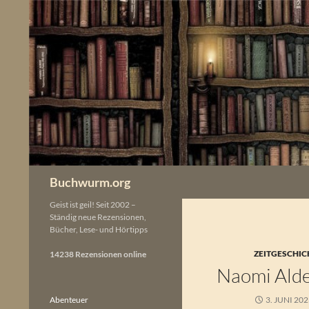
Zum
Inhalt
springen
Buchwurm.org
Geist ist geil! Seit 2002 –
Ständig neue Rezensionen,
Bücher, Lese- und Hörtipps
ZEITGESCHIC
14238 Rezensionen online
Naomi Ald
Abenteuer
3. JUNI 20