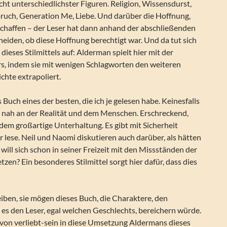
ht unterschiedlichster Figuren. Religion, Wissensdurst,
uch, Generation Me, Liebe. Und darüber die Hoffnung,
schaffen – der Leser hat dann anhand der abschließenden
cheiden, ob diese Hoffnung berechtigt war. Und da tut sich
dieses Stilmittels auf: Alderman spielt hier mit der
rs, indem sie mit wenigen Schlagworten den weiteren
ichte extrapoliert.
 Buch eines der besten, die ich je gelesen habe. Keinesfalls
r nah an der Realität und dem Menschen. Erschreckend,
em großartige Unterhaltung. Es gibt mit Sicherheit
er lese. Neil und Naomi diskutieren auch darüber, als hätten
 will sich schon in seiner Freizeit mit den Missständen der
zen? Ein besonderes Stilmittel sorgt hier dafür, dass dies
iben, sie mögen dieses Buch, die Charaktere, den
es den Leser, egal welchen Geschlechts, bereichern würde.
 von verliebt-sein in diese Umsetzung Aldermans dieses