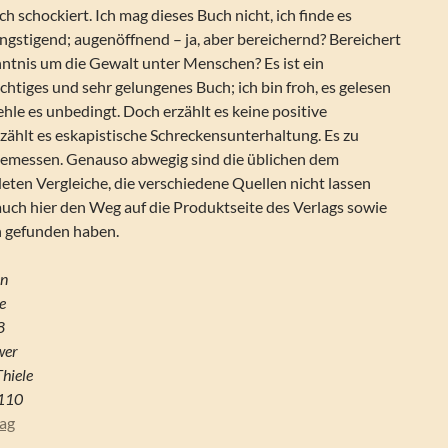
h schockiert. Ich mag dieses Buch nicht, ich finde es
gstigend; augenöffnend – ja, aber bereichernd? Bereichert
nntnis um die Gewalt unter Menschen? Es ist ein
chtiges und sehr gelungenes Buch; ich bin froh, es gelesen
le es unbedingt. Doch erzählt es keine positive
zählt es eskapistische Schreckensunterhaltung. Es zu
ngemessen. Genauso abwegig sind die üblichen dem
ten Vergleiche, die verschiedene Quellen nicht lassen
auch hier den Weg auf die Produktseite des Verlags sowie
n gefunden haben.
en
e
8
wer
Thiele
110
lag