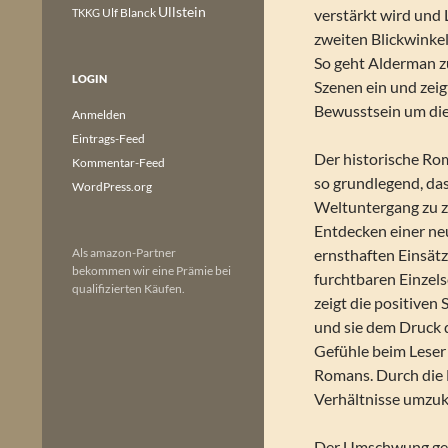
Ullstein
Ulf Blanck
verstärkt wird und 
TKKG
zweiten Blickwinkel
So geht Alderman zu
LOGIN
Szenen ein und zei
Bewusstsein um die
Anmelden
Eintrags-Feed
Der historische Rom
Kommentar-Feed
so grundlegend, das
WordPress.org
Weltuntergang zu z
Entdecken einer ne
Als amazon-Partner
ernsthaften Einsätz
bekommen wir eine Prämie bei
furchtbaren Einzels
qualifizierten Käufen.
zeigt die positiven
und sie dem Druck d
Gefühle beim Leser 
Romans. Durch die 
Verhältnisse umzuk
Der Umschwung gesc