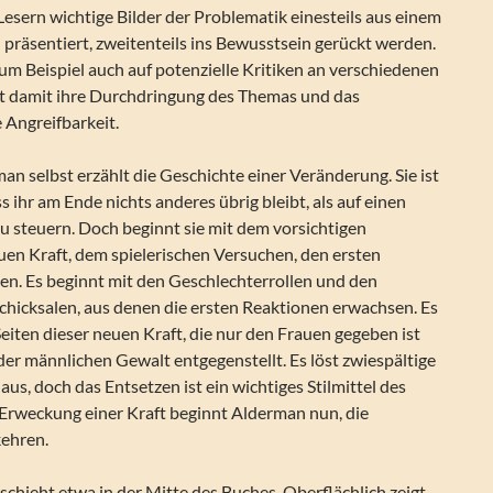
Lesern wichtige Bilder der Problematik einesteils aus einem
 präsentiert, zweitenteils ins Bewusstsein gerückt werden.
m Beispiel auch auf potenzielle Kritiken an verschiedenen
gt damit ihre Durchdringung des Themas und das
 Angreifbarkeit.
an selbst erzählt die Geschichte einer Veränderung. Sie ist
s ihr am Ende nichts anderes übrig bleibt, als auf einen
u steuern. Doch beginnt sie mit dem vorsichtigen
uen Kraft, dem spielerischen Versuchen, den ersten
en. Es beginnt mit den Geschlechterrollen und den
chicksalen, aus denen die ersten Reaktionen erwachsen. Es
 Seiten dieser neuen Kraft, die nur den Frauen gegeben ist
er männlichen Gewalt entgegenstellt. Es löst zwiespältige
aus, doch das Entsetzen ist ein wichtiges Stilmittel des
Erweckung einer Kraft beginnt Alderman nun, die
ehren.
hieht etwa in der Mitte des Buches. Oberflächlich zeigt