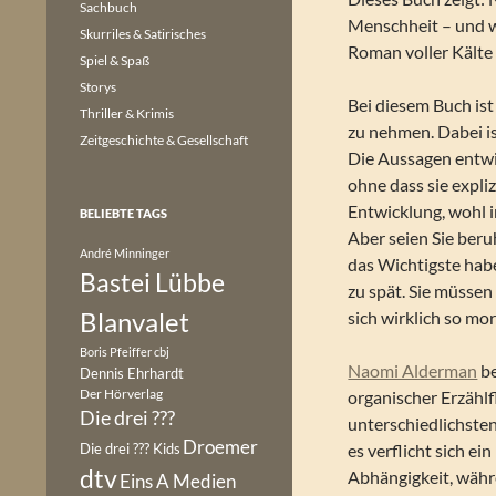
Sachbuch
Menschheit – und wi
Skurriles & Satirisches
Roman voller Kälte
Spiel & Spaß
Storys
Bei diesem Buch ist 
Thriller & Krimis
zu nehmen. Dabei is
Zeitgeschichte & Gesellschaft
Die Aussagen entwi
ohne dass sie expli
Entwicklung, wohl in
BELIEBTE TAGS
Aber seien Sie beruh
André Minninger
das Wichtigste habe
Bastei Lübbe
zu spät. Sie müssen
Blanvalet
sich wirklich so mora
Boris Pfeiffer
cbj
Naomi Alderman
be
Dennis Ehrhardt
Der Hörverlag
organischer Erzählf
Die drei ???
unterschiedlichste
Droemer
Die drei ??? Kids
es verflicht sich e
dtv
Abhängigkeit, währ
Eins A Medien