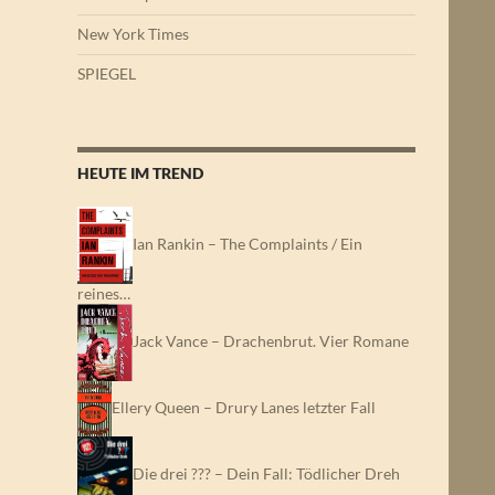
New York Times
SPIEGEL
HEUTE IM TREND
Ian Rankin – The Complaints / Ein
reines…
Jack Vance – Drachenbrut. Vier Romane
Ellery Queen – Drury Lanes letzter Fall
Die drei ??? – Dein Fall: Tödlicher Dreh