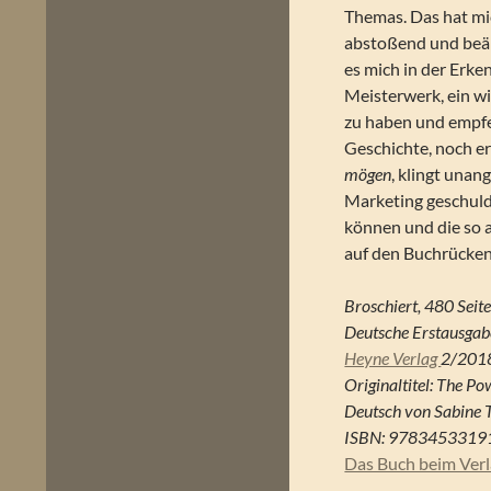
Themas. Das hat mic
abstoßend und beän
es mich in der Erke
Meisterwerk, ein wi
zu haben und empfeh
Geschichte, noch er
mögen
, klingt una
Marketing geschulde
können und die so 
auf den Buchrücke
Broschiert, 480 Seit
Deutsche Erstausgab
Heyne Verlag
2/201
Originaltitel: The Po
Deutsch von Sabine 
ISBN: 9783453319
Das Buch beim Ver