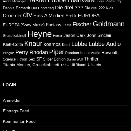
André Minninger
Boris Pfeiffer
cbj
Die drei ???
Dennis Ehrhardt
Die drei ??? Kids
Der Hörverlag
dtv
Eins A Medien
EUROPA
Droemer
Erotik
Goldmann
Fischer
Fantasy
EUROPA (Sony Music)
Festa
Heyne
Jason Dark
John Sinclair
Gruselkabinett
Horror
Knaur
Lübbe
Lübbe Audio
kosmos
Klett-Cotta
Krimi
Piper
Perry Rhodan
Rowohlt
Random House Audio
Penguin
Thriller
SF
Sex
Silber Edition
Science Fiction
Stefan Wolf
Ullstein
Titania Medien, Gruselkabinett
Ulf Blanck
TKKG
LOGIN
Anmelden
Eintrags-Feed
Kommentar-Feed