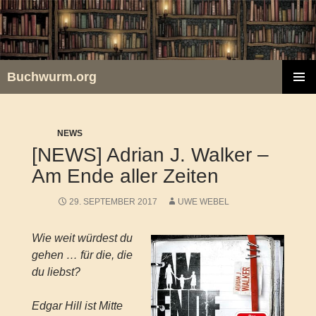
Zum
Inhalt
springen
Buchwurm.org
PRIMÄR
MENÜ
NEWS
[NEWS] Adrian J. Walker –
Am Ende aller Zeiten
29. SEPTEMBER 2017
UWE WEBEL
Wie weit würdest du
gehen … für die, die
du liebst?
Edgar Hill ist Mitte