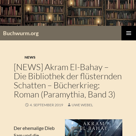
Zum
Inhalt
springen
Buchwurm.org
PRIMÄR
MENÜ
NEWS
[NEWS] Akram El-Bahay –
Die Bibliothek der flüsternden
Schatten – Bücherkrieg:
Roman (Paramythia, Band 3)
4. SEPTEMBER 2019
UWE WEBEL
Der ehemalige Dieb
Sam und die