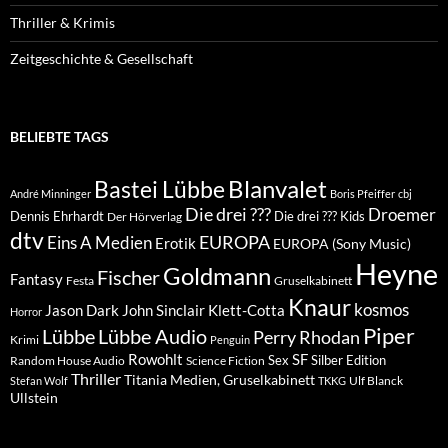
Thriller & Krimis
Zeitgeschichte & Gesellschaft
BELIEBTE TAGS
Blanvalet
Bastei Lübbe
André Minninger
Boris Pfeiffer
cbj
Die drei ???
Droemer
Dennis Ehrhardt
Die drei ??? Kids
Der Hörverlag
dtv
EUROPA
Eins A Medien
Erotik
EUROPA (Sony Music)
Heyne
Goldmann
Fischer
Fantasy
Festa
Gruselkabinett
Knaur
kosmos
Klett-Cotta
Jason Dark
John Sinclair
Horror
Piper
Lübbe Audio
Lübbe
Perry Rhodan
Krimi
Penguin
Rowohlt
SF
Sex
Silber Edition
Random House Audio
Science Fiction
Thriller
Titania Medien, Gruselkabinett
Ulf Blanck
Stefan Wolf
TKKG
Ullstein