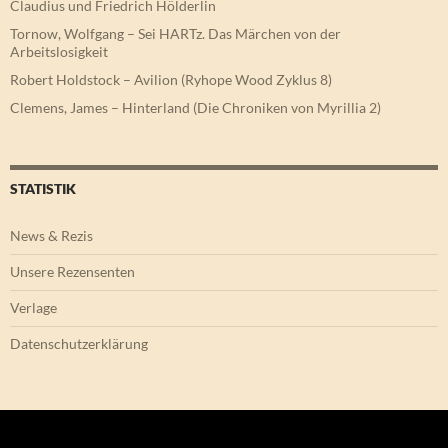
Claudius und Friedrich Hölderlin
Tornow, Wolfgang – Sei HARTz. Das Märchen von der
Arbeitslosigkeit
Robert Holdstock – Avilion (Ryhope Wood Zyklus 8)
Clemens, James – Hinterland (Die Chroniken von Myrillia 2)
STATISTIK
News & Rezis
Unsere Rezensenten
Verlage
Datenschutzerklärung