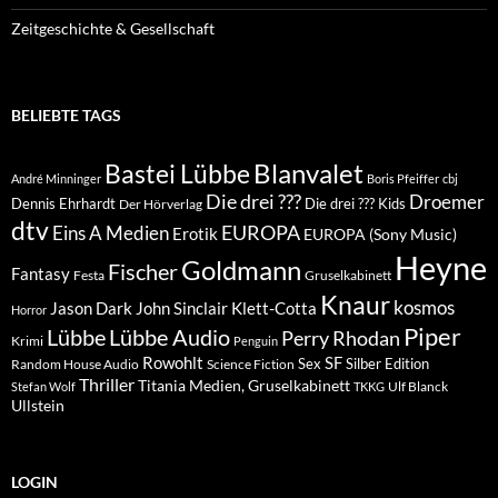
Zeitgeschichte & Gesellschaft
BELIEBTE TAGS
Blanvalet
Bastei Lübbe
André Minninger
Boris Pfeiffer
cbj
Die drei ???
Droemer
Dennis Ehrhardt
Die drei ??? Kids
Der Hörverlag
dtv
EUROPA
Eins A Medien
Erotik
EUROPA (Sony Music)
Heyne
Goldmann
Fischer
Fantasy
Festa
Gruselkabinett
Knaur
kosmos
Klett-Cotta
Jason Dark
John Sinclair
Horror
Piper
Lübbe Audio
Lübbe
Perry Rhodan
Krimi
Penguin
Rowohlt
SF
Sex
Silber Edition
Random House Audio
Science Fiction
Thriller
Titania Medien, Gruselkabinett
Ulf Blanck
Stefan Wolf
TKKG
Ullstein
LOGIN