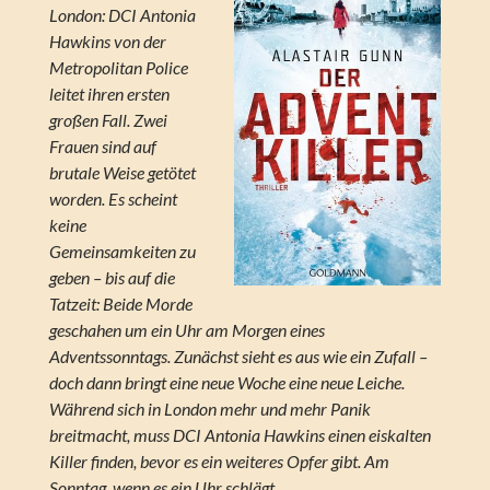
London: DCI Antonia
Hawkins von der
Metropolitan Police
leitet ihren ersten
großen Fall. Zwei
Frauen sind auf
brutale Weise getötet
worden. Es scheint
keine
Gemeinsamkeiten zu
geben – bis auf die
Tatzeit: Beide Morde
geschahen um ein Uhr am Morgen eines
Adventssonntags. Zunächst sieht es aus wie ein Zufall –
doch dann bringt eine neue Woche eine neue Leiche.
Während sich in London mehr und mehr Panik
breitmacht, muss DCI Antonia Hawkins einen eiskalten
Killer finden, bevor es ein weiteres Opfer gibt. Am
Sonntag, wenn es ein Uhr schlägt …