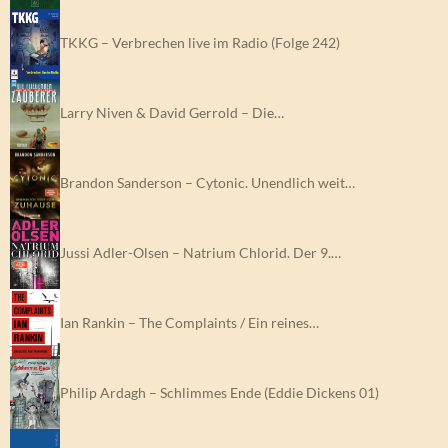
TKKG – Verbrechen live im Radio (Folge 242)
Larry Niven & David Gerrold – Die…
Brandon Sanderson – Cytonic. Unendlich weit…
Jussi Adler-Olsen – Natrium Chlorid. Der 9.…
Ian Rankin – The Complaints / Ein reines…
Philip Ardagh – Schlimmes Ende (Eddie Dickens 01)