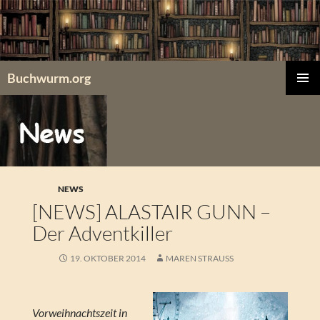
Zum
Inhalt
springen
Buchwurm.org
PRIMÄR
MENÜ
NEWS
[NEWS] ALASTAIR GUNN –
Der Adventkiller
19. OKTOBER 2014
MAREN STRAUSS
Vorweihnachtszeit in