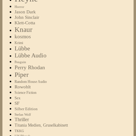
Horror
Jason Dark
John Sinclair
Klett-Cotta
Knaur
kosmos
Krimi
Lübbe
Lübbe Audio
Penguin
Perry Rhodan
Piper
Random House Audio
Rowohlt
Science Fiction
Sex
SF
Silber Edition
Stefan Wolf
Thriller
Titania Medien, Gruselkabinett
TKKG