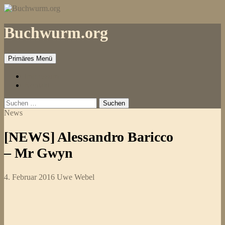
Zum
Inhalt
springen
Buchwurm.org
Primäres Menü
Impressum
Kontakt
Suchen
nach:
News
[NEWS] Alessandro Baricco
– Mr Gwyn
4. Februar 2016
Uwe Webel