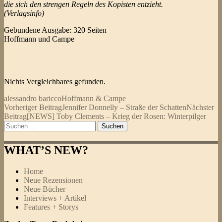
die sich den strengen Regeln des Kopisten entzieht.
(Verlagsinfo)
Gebundene Ausgabe: 320 Seiten
Hoffmann und Campe
Nichts Vergleichbares gefunden.
alessandro baricco
Hoffmann & Campe
Beitragsnavigation
Vorheriger Beitrag
Jennifer Donnelly – Straße der Schatten
Nächster
Beitrag
[NEWS] Toby Clements – Krieg der Rosen: Winterpilger
Suchen
nach:
WHAT’S NEW?
Home
Neue Rezensionen
Neue Bücher
Interviews + Artikel
Features + Storys