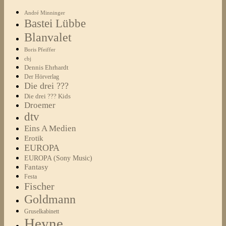
André Minninger
Bastei Lübbe
Blanvalet
Boris Pfeiffer
cbj
Dennis Ehrhardt
Der Hörverlag
Die drei ???
Die drei ??? Kids
Droemer
dtv
Eins A Medien
Erotik
EUROPA
EUROPA (Sony Music)
Fantasy
Festa
Fischer
Goldmann
Gruselkabinett
Heyne