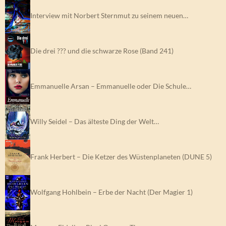
Interview mit Norbert Sternmut zu seinem neuen…
Die drei ??? und die schwarze Rose (Band 241)
Emmanuelle Arsan – Emmanuelle oder Die Schule…
Willy Seidel – Das älteste Ding der Welt…
Frank Herbert – Die Ketzer des Wüstenplaneten (DUNE 5)
Wolfgang Hohlbein – Erbe der Nacht (Der Magier 1)