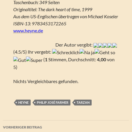
Taschenbuch: 349 Seiten
Originaltitel: The dark heart of time, 1999
Aus dem US-Englischen übertragen von Michael Koseler
ISBN-13: 9783453172265
www.heyne.de
Der Autor vergibt:
(4.5/5) Ihr vergebt:
(
1
Stimmen, Durchschnitt:
4,00
von
5)
Nichts Vergleichbares gefunden.
HEYNE
PHILIP JOSÉ FARMER
TARZAN
Beitragsnavigation
VORHERIGER BEITRAG