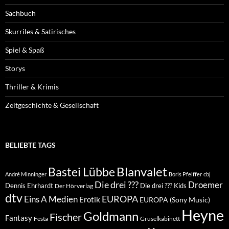
Sachbuch
Skurriles & Satirisches
Spiel & Spaß
Storys
Thriller & Krimis
Zeitgeschichte & Gesellschaft
BELIEBTE TAGS
Blanvalet
Bastei Lübbe
André Minninger
Boris Pfeiffer
cbj
Die drei ???
Droemer
Dennis Ehrhardt
Die drei ??? Kids
Der Hörverlag
dtv
EUROPA
Eins A Medien
Erotik
EUROPA (Sony Music)
Heyne
Goldmann
Fischer
Fantasy
Festa
Gruselkabinett