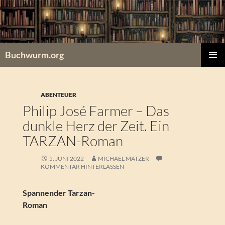
Zum
Inhalt
springen
Buchwurm.org
PRIMÄR
MENÜ
ABENTEUER
Philip José Farmer – Das
dunkle Herz der Zeit. Ein
TARZAN-Roman
5. JUNI 2022
MICHAEL MATZER
KOMMENTAR HINTERLASSEN
Spannender Tarzan-
Roman