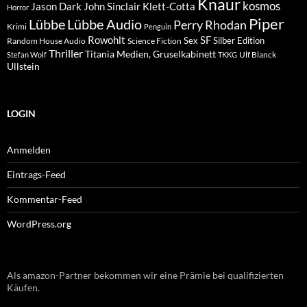
Knaur
kosmos
Klett-Cotta
Jason Dark
John Sinclair
Horror
Piper
Lübbe Audio
Lübbe
Perry Rhodan
Krimi
Penguin
Rowohlt
SF
Sex
Silber Edition
Random House Audio
Science Fiction
Thriller
Titania Medien, Gruselkabinett
Ulf Blanck
Stefan Wolf
TKKG
Ullstein
LOGIN
Anmelden
Eintrags-Feed
Kommentar-Feed
WordPress.org
Als amazon-Partner bekommen wir eine Prämie bei qualifizierten
Käufen.