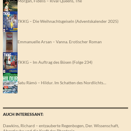
Morgan, Fidelis – Rival Queens, The
TKKG – Die Weihnachtsgeiseln (Adventskalender 2025)
Emmanuelle Arsan – Vanna. Erotischer Roman
TKKG – Im Auftrag des Bösen (Folge 234)
Satu Rämö – Hildur. Im Schatten des Nordlichts…
AUCH INTERESSANT:
Dawkins, Richard – entzauberte Regenbogen, Der. Wissenschaft,
Aberglaube und die Kraft der Phantasie