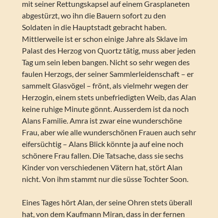
mit seiner Rettungskapsel auf einem Grasplaneten
abgestürzt, wo ihn die Bauern sofort zu den
Soldaten in die Hauptstadt gebracht haben.
Mittlerweile ist er schon einige Jahre als Sklave im
Palast des Herzog von Quortz tätig, muss aber jeden
Tag um sein leben bangen. Nicht so sehr wegen des
faulen Herzogs, der seiner Sammlerleidenschaft – er
sammelt Glasvögel – frönt, als vielmehr wegen der
Herzogin, einem stets unbefriedigten Weib, das Alan
keine ruhige Minute gönnt. Ausserdem ist da noch
Alans Familie. Amra ist zwar eine wunderschöne
Frau, aber wie alle wunderschönen Frauen auch sehr
eifersüchtig – Alans Blick könnte ja auf eine noch
schönere Frau fallen. Die Tatsache, dass sie sechs
Kinder von verschiedenen Vätern hat, stört Alan
nicht. Von ihm stammt nur die süsse Tochter Soon.
Eines Tages hört Alan, der seine Ohren stets überall
hat, von dem Kaufmann Miran, dass in der fernen