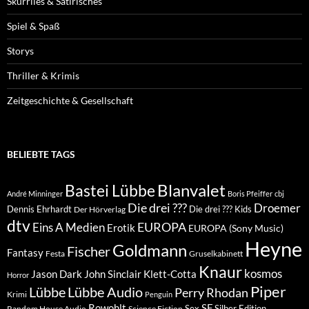
Skurriles & Satirisches
Spiel & Spaß
Storys
Thriller & Krimis
Zeitgeschichte & Gesellschaft
BELIEBTE TAGS
Blanvalet
Bastei Lübbe
André Minninger
Boris Pfeiffer
cbj
Die drei ???
Droemer
Dennis Ehrhardt
Die drei ??? Kids
Der Hörverlag
dtv
EUROPA
Eins A Medien
Erotik
EUROPA (Sony Music)
Heyne
Goldmann
Fischer
Fantasy
Festa
Gruselkabinett
Knaur
kosmos
Klett-Cotta
Jason Dark
John Sinclair
Horror
Piper
Lübbe Audio
Lübbe
Perry Rhodan
Krimi
Penguin
Rowohlt
SF
Sex
Silber Edition
Random House Audio
Science Fiction