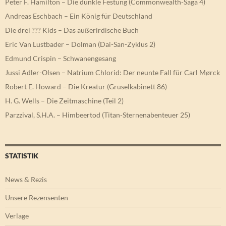
Peter F. Hamilton – Die dunkle Festung (Commonwealth-Saga 4)
Andreas Eschbach – Ein König für Deutschland
Die drei ??? Kids – Das außerirdische Buch
Eric Van Lustbader – Dolman (Dai-San-Zyklus 2)
Edmund Crispin – Schwanengesang
Jussi Adler-Olsen – Natrium Chlorid: Der neunte Fall für Carl Mørck
Robert E. Howard – Die Kreatur (Gruselkabinett 86)
H. G. Wells – Die Zeitmaschine (Teil 2)
Parzzival, S.H.A. – Himbeertod (Titan-Sternenabenteuer 25)
STATISTIK
News & Rezis
Unsere Rezensenten
Verlage