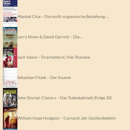
Mantak Chia – Die multi-orgasmische Beziehung:…
Larry Niven & David Gerrold – Die…
Jack Vance – Drachenbrut. Vier Romane
Sebastian Fitzek – Der Insasse
John Sinclair Classics – Das Todeskabinett (Folge 32)
William Hope Hodgson – Carnacki, der Geisterdetektiv