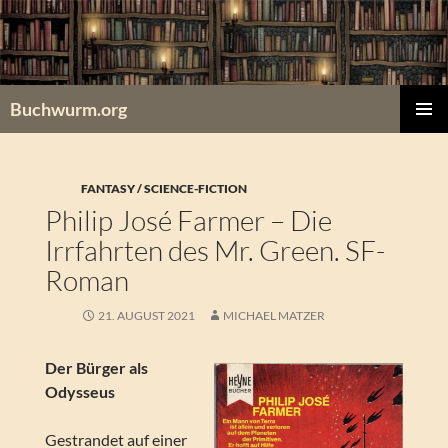
Zum
Inhalt
springen
Buchwurm.org
PRIMÄR
MENÜ
FANTASY / SCIENCE-FICTION
Philip José Farmer – Die
Irrfahrten des Mr. Green. SF-
Roman
21. AUGUST 2021
MICHAEL MATZER
Der Bürger als
Odysseus
Gestrandet auf einer