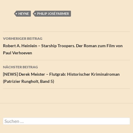
HEYNE
PHILIP JOSÉ FARMER
Beitragsnavigation
VORHERIGER BEITRAG
Robert A. Heinlein – Starship Troopers. Der Roman zum Film von
Paul Verhoeven
NÄCHSTER BEITRAG
[NEWS] Derek Meister – Flutgrab: Historischer Kriminalroman
(Patrizier Rungholt, Band 5)
Suchen
nach: