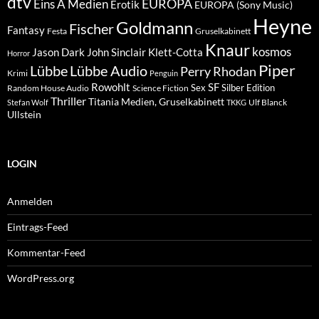
dtv
EUROPA
Eins A Medien
Erotik
EUROPA (Sony Music)
Heyne
Goldmann
Fischer
Fantasy
Festa
Gruselkabinett
Knaur
kosmos
Klett-Cotta
Jason Dark
John Sinclair
Horror
Piper
Lübbe Audio
Lübbe
Perry Rhodan
Krimi
Penguin
Rowohlt
SF
Sex
Silber Edition
Random House Audio
Science Fiction
Thriller
Titania Medien, Gruselkabinett
Ulf Blanck
Stefan Wolf
TKKG
Ullstein
LOGIN
Anmelden
Eintrags-Feed
Kommentar-Feed
WordPress.org