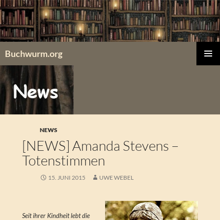
Zum
Inhalt
springen
Buchwurm.org
PRIMÄR
MENÜ
NEWS
[NEWS] Amanda Stevens –
Totenstimmen
15. JUNI 2015
UWE WEBEL
Seit ihrer Kindheit lebt die