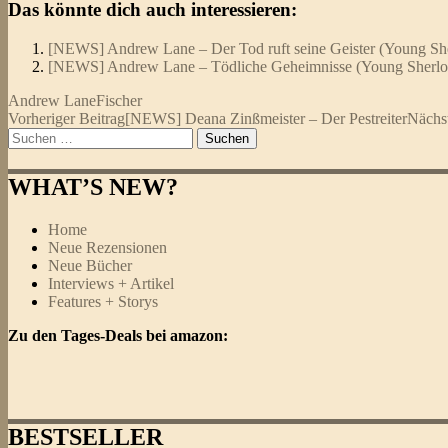
Das könnte dich auch interessieren:
[NEWS] Andrew Lane – Der Tod ruft seine Geister (Young Sh
[NEWS] Andrew Lane – Tödliche Geheimnisse (Young Sherlo
Andrew Lane
Fischer
Beitragsnavigation
Vorheriger Beitrag
[NEWS] Deana Zinßmeister – Der Pestreiter
Nächst
Suchen
nach:
WHAT’S NEW?
Home
Neue Rezensionen
Neue Bücher
Interviews + Artikel
Features + Storys
Zu den Tages-Deals bei amazon:
BESTSELLER