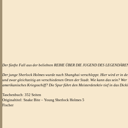
Der fünfte Fall aus der beliebten REIHE ÜBER DIE JUGEND DES LEGENDÄREN 
Der junge Sherlock Holmes wurde nach Shanghai verschleppt. Hier wird er in den
und zwar gleichzeitig an verschiedenen Orten der Stadt. Wie kann das sein? We
amerikanisches Kriegsschiff? Die Spur führt den Meisterdetektiv tief in das Dic
Taschenbuch: 352 Seiten
Originaltitel: Snake Bite – Young Sherlock Holmes 5
Fischer