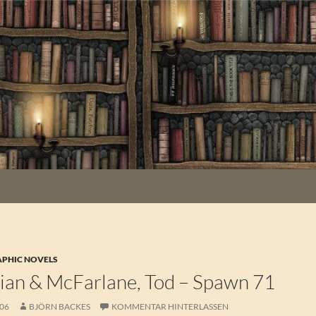
APHIC NOVELS
rian & McFarlane, Tod – Spawn 71
006
BJÖRN BACKES
KOMMENTAR HINTERLASSEN