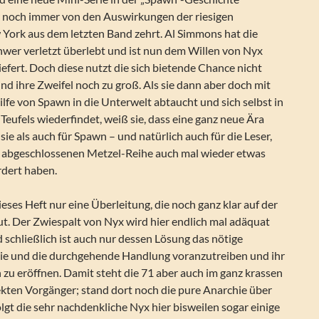
er noch immer von den Auswirkungen der riesigen
York aus dem letzten Band zehrt. Al Simmons hat die
hwer verletzt überlebt und ist nun dem Willen von Nyx
fert. Doch diese nutzt die sich bietende Chance nicht
sind ihre Zweifel noch zu groß. Als sie dann aber doch mit
fe von Spawn in die Unterwelt abtaucht und sich selbst in
Teufels wiederfindet, weiß sie, dass eine ganz neue Ära
sie als auch für Spawn – und natürlich auch für die Leser,
e abgeschlossenen Metzel-Reihe auch mal wieder etwas
rdert haben.
ieses Heft nur eine Überleitung, die noch ganz klar auf der
ut. Der Zwiespalt von Nyx wird hier endlich mal adäquat
schließlich ist auch nur dessen Lösung das nötige
rie und die durchgehende Handlung voranzutreiben und ihr
zu eröffnen. Damit steht die 71 aber auch im ganz krassen
kten Vorgänger; stand dort noch die pure Anarchie über
lgt die sehr nachdenkliche Nyx hier bisweilen sogar einige