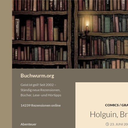
Zum
Inhalt
springen
Buchwurm.org
Geist ist geil! Seit 2002 –
Ständig neue Rezensionen,
Bücher, Lese- und Hörtipps
COMICS / GR
14239 Rezensionen online
Holguin, B
Abenteuer
23. JUNI 2