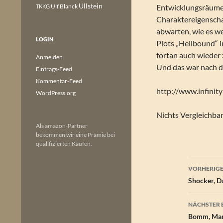
Ullstein
Ulf Blanck
Entwicklungsräume
TKKG
Charaktereigenscha
abwarten, wie es we
LOGIN
Plots „Hellbound“ 
fortan auch wieder
Anmelden
Und das war nach d
Eintrags-Feed
Kommentar-Feed
http://www.infinity
WordPress.org
Nichts Vergleichba
Als amazon-Partner
bekommen wir eine Prämie bei
qualifizierten Käufen.
Beitr
VORHERIGE
Shocker, Da
NÄCHSTER 
Bomm, Manf