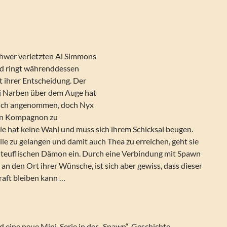
hwer verletzten Al Simmons
d ringt währenddessen
t ihrer Entscheidung. Der
i Narben über dem Auge hat
nzlich angenommen, doch Nyx
hren Kompagnon zu
ie hat keine Wahl und muss sich ihrem Schicksal beugen.
lle zu gelangen und damit auch Thea zu erreichen, geht sie
 teuflischen Dämon ein. Durch eine Verbindung mit Spawn
h an den Ort ihrer Wünsche, ist sich aber gewiss, dass dieser
raft bleiben kann …
d eine neue Mini-Serie in der „Spawn“-Geschichte