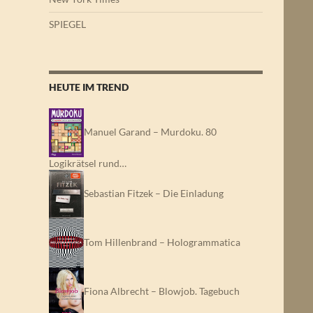
SPIEGEL
HEUTE IM TREND
Manuel Garand – Murdoku. 80
Logikrätsel rund…
Sebastian Fitzek – Die Einladung
Tom Hillenbrand – Hologrammatica
Fiona Albrecht – Blowjob. Tagebuch