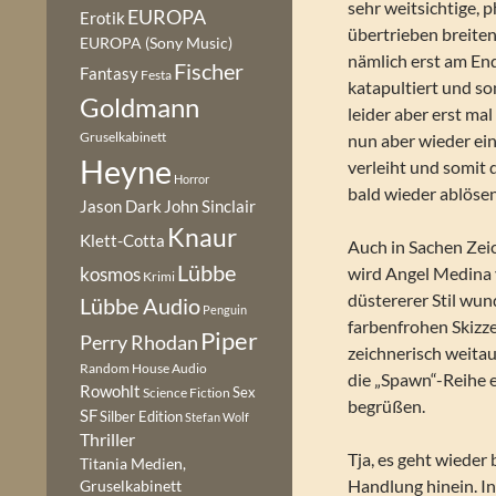
sehr weitsichtige, 
EUROPA
Erotik
übertrieben breite
EUROPA (Sony Music)
nämlich erst am Ende
Fischer
Fantasy
Festa
katapultiert und so
Goldmann
leider aber erst ma
Gruselkabinett
nun aber wieder ei
Heyne
verleiht und somit 
Horror
bald wieder ablösen
Jason Dark
John Sinclair
Knaur
Klett-Cotta
Auch in Sachen Zeic
Lübbe
wird Angel Medina 
kosmos
Krimi
düstererer Stil wu
Lübbe Audio
Penguin
farbenfrohen Skizz
Piper
Perry Rhodan
zeichnerisch weita
Random House Audio
die „Spawn“-Reihe e
Rowohlt
Sex
Science Fiction
begrüßen.
SF
Silber Edition
Stefan Wolf
Thriller
Tja, es geht wieder
Titania Medien,
Handlung hinein. I
Gruselkabinett