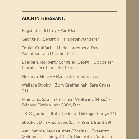
AUCH INTERESSANT:
Eugenides, Jeffrey – Air Mail
George R. R. Martin – Planetenwanderer
Tobias Goldfarb – Hilda Hasenherz. Das
Abenteuer am Drachenfels
Eberlein, Norbert / Schitzler, Georg – Doppelter
Einsatz: Der Fluch des Feuers
Norman, Hilary – Rache der Kinder, Die
Wallace Stroby – Zum Greifen nah (Sara Cross
01)
Mamczak, Sascha / Jeschke, Wolfgang (Hrsg.) –
Science Fiction Jahr 2004, Das
TKKG junior – Rote Karte für Betrüger (Folge 11)
Shocker, Dan – Zombies (Larry Brent, Band 39)
van Hamme, Jean (Autor) / Rosinski, Grzegorz
(Zeichner) – Thorgal 1: Die Rache der Zauberin