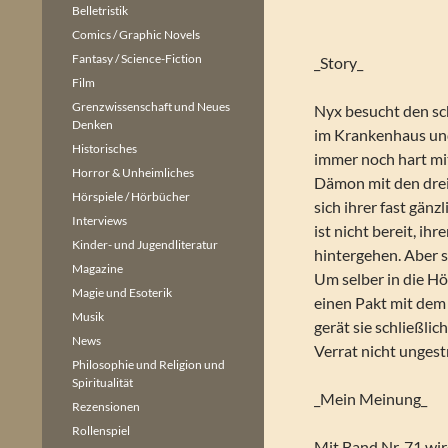
Belletristik
Comics / Graphic Novels
Fantasy / Science-Fiction
_Story_
Film
Grenzwissenschaft und Neues
Nyx besucht den sc
Denken
im Krankenhaus un
Historisches
immer noch hart mi
Horror & Unheimliches
Dämon mit den dre
Hörspiele / Hörbücher
sich ihrer fast gä
Interviews
ist nicht bereit, i
Kinder- und Jugendliteratur
hintergehen. Aber s
Magazine
Um selber in die Hö
Magie und Esoterik
einen Pakt mit dem
Musik
gerät sie schließlic
News
Verrat nicht ungest
Philosophie und Religion und
Spiritualität
_Mein Meinung_
Rezensionen
Rollenspiel
Mit Band Nr. 71 wir