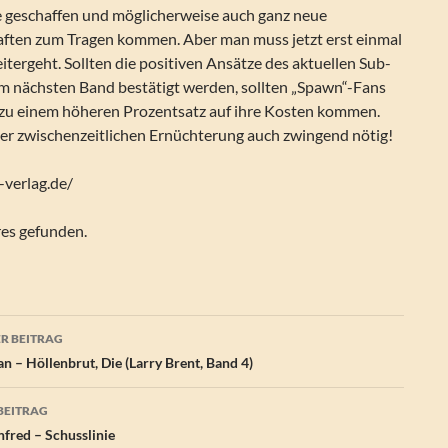
 geschaffen und möglicherweise auch ganz neue
ften zum Tragen kommen. Aber man muss jetzt erst einmal
itergeht. Sollten die positiven Ansätze des aktuellen Sub-
im nächsten Band bestätigt werden, sollten „Spawn“-Fans
 zu einem höheren Prozentsatz auf ihre Kosten kommen.
er zwischenzeitlichen Ernüchterung auch zwingend nötig!
-verlag.de/
res gefunden.
agsnavigation
R BEITRAG
n – Höllenbrut, Die (Larry Brent, Band 4)
BEITRAG
red – Schusslinie