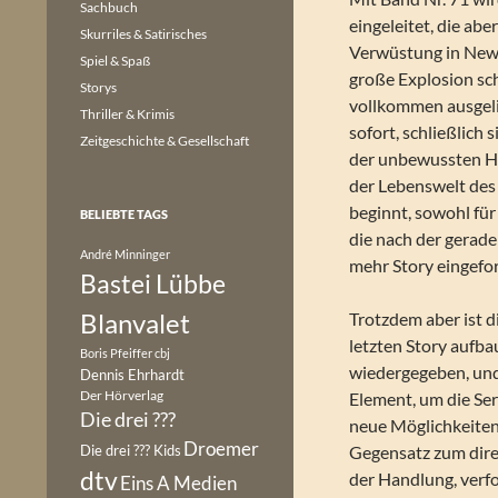
Sachbuch
eingeleitet, die ab
Skurriles & Satirisches
Verwüstung in New 
Spiel & Spaß
große Explosion sc
Storys
vollkommen ausgelie
Thriller & Krimis
sofort, schließlich 
Zeitgeschichte & Gesellschaft
der unbewussten Hil
der Lebenswelt des 
beginnt, sowohl für 
BELIEBTE TAGS
die nach der gerad
André Minninger
mehr Story eingefo
Bastei Lübbe
Blanvalet
Trotzdem aber ist d
letzten Story aufba
Boris Pfeiffer
cbj
wiedergegeben, und 
Dennis Ehrhardt
Der Hörverlag
Element, um die Se
Die drei ???
neue Möglichkeiten 
Droemer
Die drei ??? Kids
Gegensatz zum dire
dtv
der Handlung, verfo
Eins A Medien