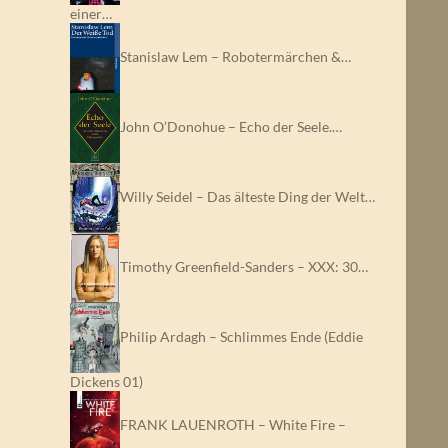
einer…
Stanislaw Lem – Robotermärchen &…
John O’Donohue – Echo der Seele.…
Willy Seidel – Das älteste Ding der Welt…
Timothy Greenfield-Sanders – XXX: 30…
Philip Ardagh – Schlimmes Ende (Eddie
Dickens 01)
FRANK LAUENROTH – White Fire –