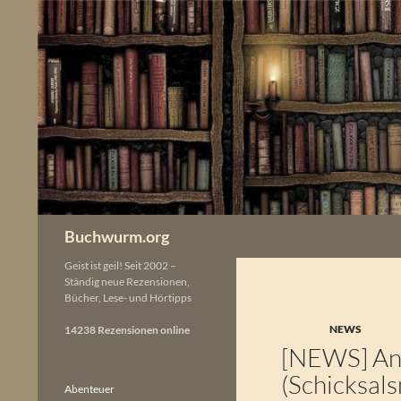
Zum
Inhalt
springen
Buchwurm.org
Geist ist geil! Seit 2002 –
Ständig neue Rezensionen,
Bücher, Lese- und Hörtipps
NEWS
14238 Rezensionen online
[NEWS] Anj
(Schicksal
Abenteuer