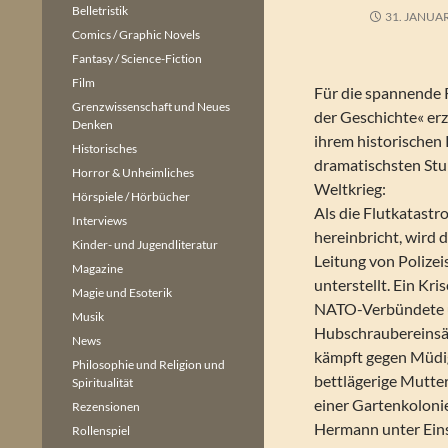
Belletristik
31. JANUA
Comics / Graphic Novels
Fantasy / Science-Fiction
Film
Für die spannende
Grenzwissenschaft und Neues
der Geschichte« erz
Denken
ihrem historische
Historisches
dramatischsten Stu
Horror & Unheimliches
Weltkrieg:
Hörspiele / Hörbücher
Als die Flutkatast
Interviews
hereinbricht, wird 
Kinder- und Jugendliteratur
Leitung von Polize
Magazine
unterstellt. Ein Kri
Magie und Esoterik
NATO-Verbündete u
Musik
Hubschraubereinsä
News
kämpft gegen Müdig
Philosophie und Religion und
bettlägerige Mutter
Spiritualität
einer Gartenkoloni
Rezensionen
Hermann unter Eins
Rollenspiel