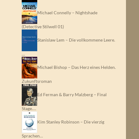
Michael Connelly – Nightshade
(Detective Stilwell 01)
Stanislaw Lem – Die vollkommene Leere.
…
Michael Bishop – Das Herz eines Helden.
Zukunftsroman
Ed Ferman & Barry Malzberg – Final
Stage.…
Kim Stanley Robinson – Die vierzig
Sprachen…