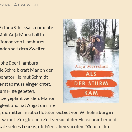
R 2024
UWE WEBEL
 Reihe »Schicksalsmomente
ählt Anja Marschall in
n Roman von Hamburgs
nden seit dem Zweiten
rophe über Hamburg
die Schreibkraft Marion der
isenator Helmut Schmidt
senstab muss eingerichtet,
m Hilfe gebeten,
tze geplant werden. Marion
keit und hat Angst um ihre
, die mitten im überfluteten Gebiet von Wilhelmsburg in
e wohnt. Zur gleichen Zeit versucht der Hubschrauberpilot
atz seines Lebens, die Menschen von den Dächern ihrer