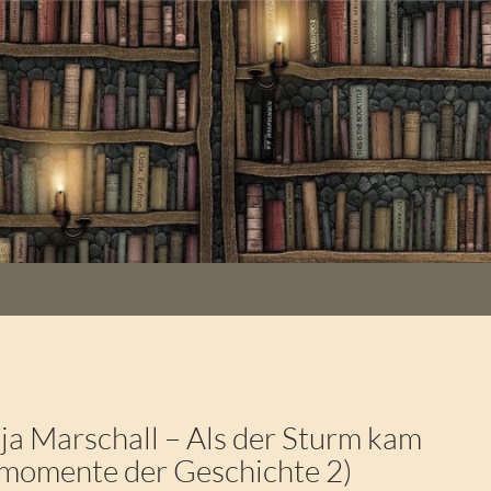
a Marschall – Als der Sturm kam
smomente der Geschichte 2)