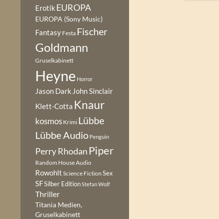
EUROPA
Erotik
EUROPA (Sony Music)
Fischer
Fantasy
Festa
Goldmann
Gruselkabinett
Heyne
Horror
Jason Dark
John Sinclair
Knaur
Klett-Cotta
Lübbe
kosmos
Krimi
Lübbe Audio
Penguin
Piper
Perry Rhodan
Random House Audio
Rowohlt
Sex
Science Fiction
SF
Silber Edition
Stefan Wolf
Thriller
Titania Medien,
Gruselkabinett