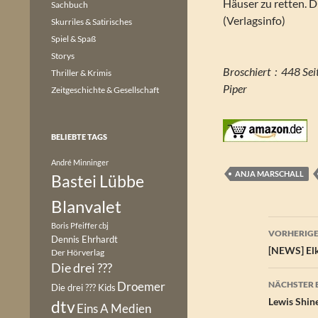
Häuser zu retten. D
Sachbuch
(Verlagsinfo)
Skurriles & Satirisches
Spiel & Spaß
Storys
Broschiert ‏ : ‎ 448 
Thriller & Krimis
Piper
Zeitgeschichte & Gesellschaft
BELIEBTE TAGS
André Minninger
ANJA MARSCHALL
Bastei Lübbe
Blanvalet
Beitr
Boris Pfeiffer
cbj
VORHERIGE
Dennis Ehrhardt
[NEWS] Elk
Der Hörverlag
Die drei ???
Droemer
NÄCHSTER 
Die drei ??? Kids
Lewis Shin
dtv
Eins A Medien