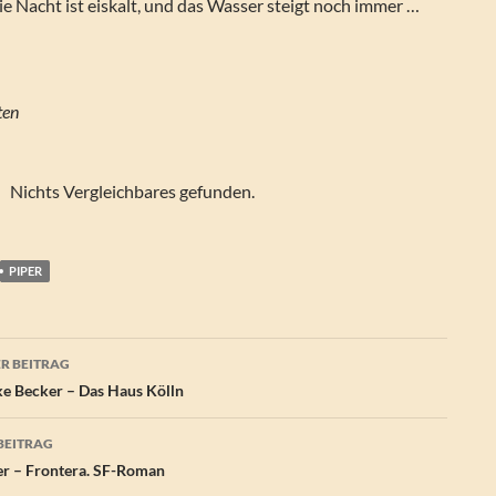
ie Nacht ist eiskalt, und das Wasser steigt noch immer …
Seiten
Nichts Vergleichbares gefunden.
PIPER
agsnavigation
R BEITRAG
e Becker – Das Haus Kölln
BEITRAG
er – Frontera. SF-Roman