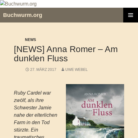
Zum
Inhalt
Buchwurm.org
springen
PRIMÄR
MENÜ
NEWS
[NEWS] Anna Romer – Am
dunklen Fluss
27. MÄRZ 2017
UWE WEBEL
Ruby Cardel war
zwölf, als ihre
Schwester Jamie
nahe der elterlichen
Farm in den Tod
stürzte. Ein
traumatisches