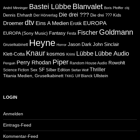
Blanvalet
Bastei Lübbe
André Minninger
Boris Pfeiffer
cbj
Die drei ???
Dennis Ehrhardt
Die drei ??? Kids
Der Hörverlag
dtv
Eins A Medien
EUROPA
Droemer
Erotik
Goldmann
Fischer
Fantasy
EUROPA (Sony Music)
Festa
Heyne
Jason Dark
John Sinclair
Gruselkabinett
Horror
Knaur
Lübbe
Lübbe Audio
kosmos
Klett-Cotta
Krimi
Piper
Perry Rhodan
Rowohlt
Random House Audio
Penguin
Thriller
SF
Sex
Silber Edition
Science Fiction
Stefan Wolf
Ullstein
Titania Medien, Gruselkabinett
Ulf Blanck
TKKG
LOGIN
Anmelden
Eintrags-Feed
Kommentar-Feed