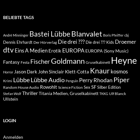
BELIEBTE TAGS
Blanvalet
Bastei Lübbe
André Minninger
Boris Pfeiffer
cbj
Die drei ???
Droemer
Dennis Ehrhardt
Die drei ??? Kids
Der Hörverlag
dtv
EUROPA
Eins A Medien
Erotik
EUROPA (Sony Music)
Heyne
Goldmann
Fischer
Fantasy
Festa
Gruselkabinett
Knaur
kosmos
Klett-Cotta
Jason Dark
John Sinclair
Horror
Piper
Lübbe Audio
Lübbe
Perry Rhodan
Krimi
Penguin
Rowohlt
SF
Sex
Silber Edition
Random House Audio
Science Fiction
Thriller
Titania Medien, Gruselkabinett
Ulf Blanck
Stefan Wolf
TKKG
Ullstein
LOGIN
Anmelden