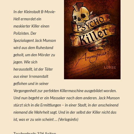
In der Kleinstadt B-Movie-
Hell ermordet ein
maskierter Killer einen
Polizisten. Der
Spezialagent Jack Munson
wird aus dem Ruhestand
geholt, um den Mörder zu
jagen. Wie sich
herausstellt, ist der Täter
aus einer Irrenanstalt
geflohen und in seiner
Vergangenheit zur perfekten Killermaschine ausgebildet worden.
Und nun begeht er ein Massaker nach dem anderen. Jack Munson
stürzt sich in die Ermittlungen – in einer Stadt, in der anscheinend
niemand die Wahrheit sagt. Und in der selbst der Killer nicht das
ist, was er zu sein scheint … (Verlagsinfo)
Taschenbuch: 336 Seiten