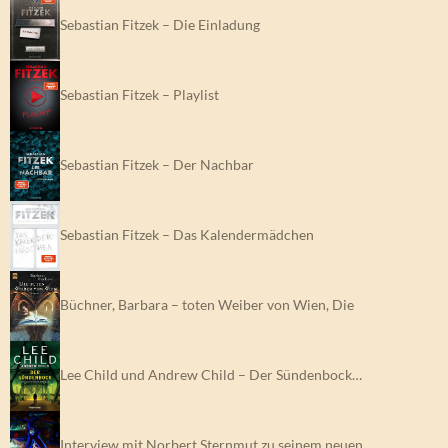
Sebastian Fitzek – Die Einladung
Sebastian Fitzek – Playlist
Sebastian Fitzek – Der Nachbar
Sebastian Fitzek – Das Kalendermädchen
Büchner, Barbara – toten Weiber von Wien, Die
Lee Child und Andrew Child – Der Sündenbock…
Interview mit Norbert Sternmut zu seinem neuen…