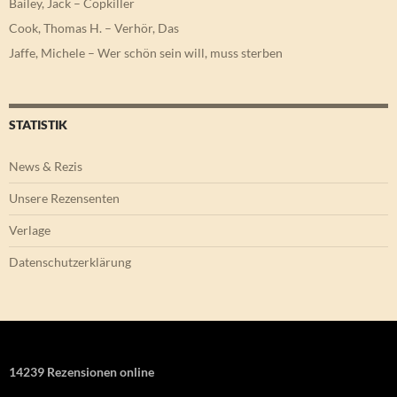
Bailey, Jack – Copkiller
Cook, Thomas H. – Verhör, Das
Jaffe, Michele – Wer schön sein will, muss sterben
STATISTIK
News & Rezis
Unsere Rezensenten
Verlage
Datenschutzerklärung
14239 Rezensionen online