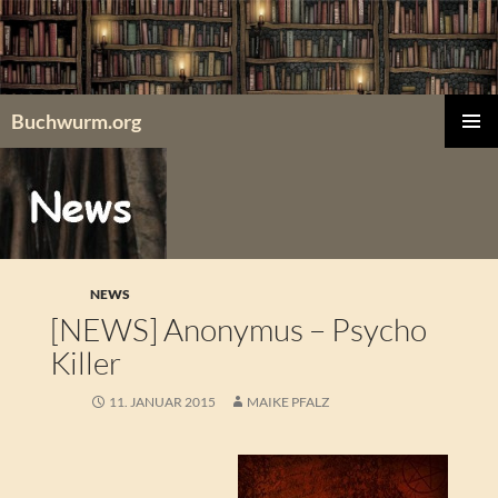
Zum
Inhalt
springen
Buchwurm.org
PRIMÄR
MENÜ
NEWS
[NEWS] Anonymus – Psycho
Killer
11. JANUAR 2015
MAIKE PFALZ