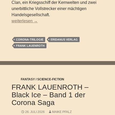
Clan, ein Kriegsschiff der Kernwelten und zwei
unerbittliche Vollstrecker einer mächtigen
Handelsgesellschaft.
FRANK LAUENROTH – White Fire – Band 2 der Corona
weiterlesen
→
CORONA-TRILOGIE
ERIDANUS VERLAG
FRANK LAUENROTH
FANTASY / SCIENCE-FICTION
FRANK LAUENROTH –
Black Ice – Band 1 der
Corona Saga
26. JULI 2026
MAIKE PFALZ