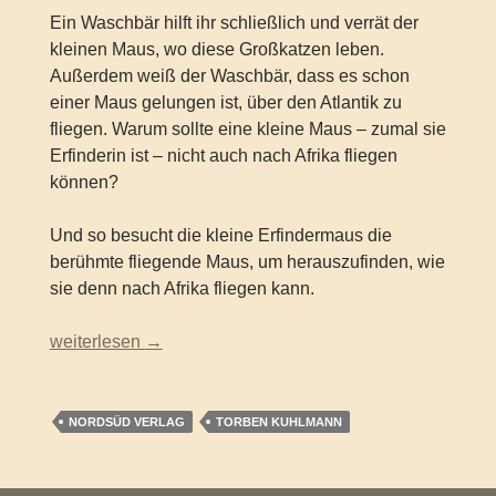
Ein Waschbär hilft ihr schließlich und verrät der
kleinen Maus, wo diese Großkatzen leben.
Außerdem weiß der Waschbär, dass es schon
einer Maus gelungen ist, über den Atlantik zu
fliegen. Warum sollte eine kleine Maus – zumal sie
Erfinderin ist – nicht auch nach Afrika fliegen
können?
Und so besucht die kleine Erfindermaus die
berühmte fliegende Maus, um herauszufinden, wie
sie denn nach Afrika fliegen kann.
Torben Kuhlmann – Earhart. Der abenteuerliche Flug ei
weiterlesen
→
NORDSÜD VERLAG
TORBEN KUHLMANN