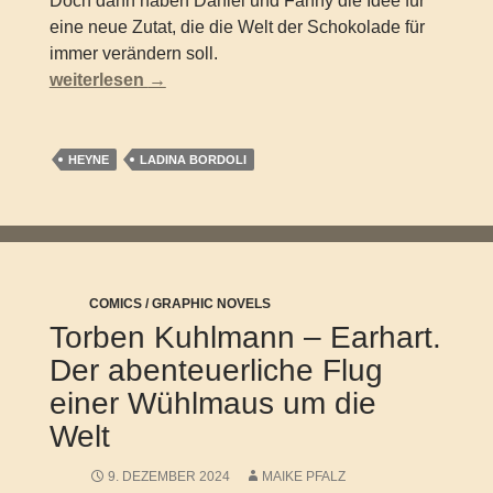
Doch dann haben Daniel und Fanny die Idee für
eine neue Zutat, die die Welt der Schokolade für
immer verändern soll.
LADINA BORDOLI – Der Geschmack von Freiheit
weiterlesen
→
HEYNE
LADINA BORDOLI
COMICS / GRAPHIC NOVELS
Torben Kuhlmann – Earhart.
Der abenteuerliche Flug
einer Wühlmaus um die
Welt
9. DEZEMBER 2024
MAIKE PFALZ