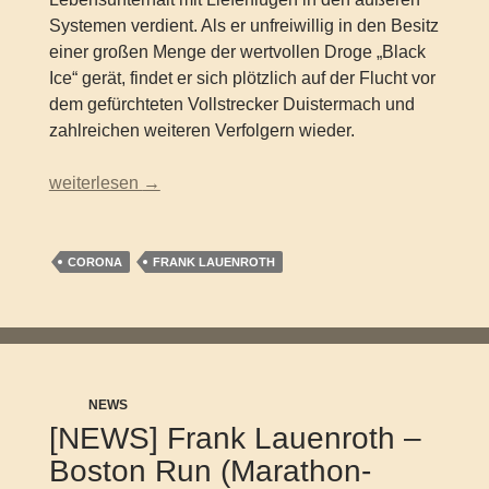
Systemen verdient. Als er unfreiwillig in den Besitz
einer großen Menge der wertvollen Droge „Black
Ice“ gerät, findet er sich plötzlich auf der Flucht vor
dem gefürchteten Vollstrecker Duistermach und
zahlreichen weiteren Verfolgern wieder.
FRANK LAUENROTH – Black Ice – Band 1 der Corona 
weiterlesen
→
CORONA
FRANK LAUENROTH
NEWS
[NEWS] Frank Lauenroth –
Boston Run (Marathon-