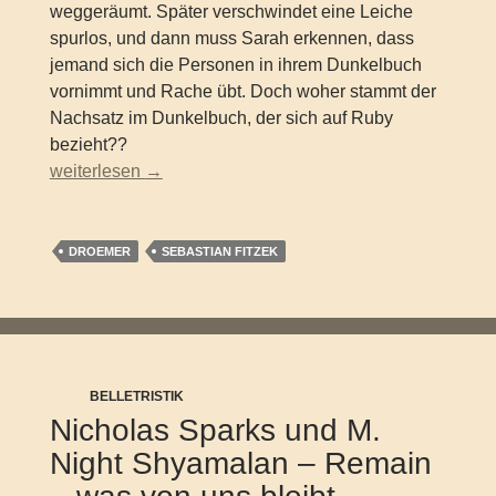
weggeräumt. Später verschwindet eine Leiche
spurlos, und dann muss Sarah erkennen, dass
jemand sich die Personen in ihrem Dunkelbuch
vornimmt und Rache übt. Doch woher stammt der
Nachsatz im Dunkelbuch, der sich auf Ruby
bezieht??
Sebastian Fitzek – Der Nachbar
weiterlesen
→
DROEMER
SEBASTIAN FITZEK
BELLETRISTIK
Nicholas Sparks und M.
Night Shyamalan – Remain