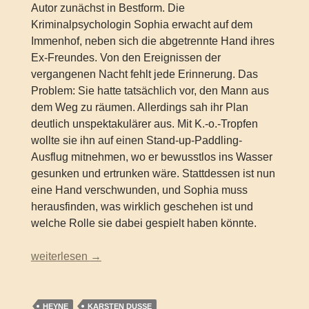
Autor zunächst in Bestform. Die
Kriminalpsychologin Sophia erwacht auf dem
Immenhof, neben sich die abgetrennte Hand ihres
Ex-Freundes. Von den Ereignissen der
vergangenen Nacht fehlt jede Erinnerung. Das
Problem: Sie hatte tatsächlich vor, den Mann aus
dem Weg zu räumen. Allerdings sah ihr Plan
deutlich unspektakulärer aus. Mit K.-o.-Tropfen
wollte sie ihn auf einen Stand-up-Paddling-
Ausflug mitnehmen, wo er bewusstlos ins Wasser
gesunken und ertrunken wäre. Stattdessen ist nun
eine Hand verschwunden, und Sophia muss
herausfinden, was wirklich geschehen ist und
welche Rolle sie dabei gespielt haben könnte.
Karsten Dusse – Filmriss auf Immenhof. Trippel. Trappel. 
weiterlesen
→
HEYNE
KARSTEN DUSSE