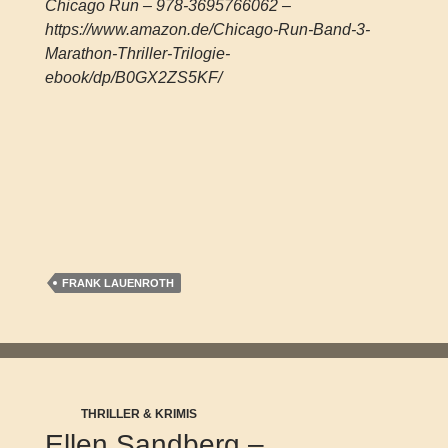
Chicago Run – 978-3695766062 –
https://www.amazon.de/Chicago-Run-Band-3-
Marathon-Thriller-Trilogie-
ebook/dp/B0GX2ZS5KF/
FRANK LAUENROTH
THRILLER & KRIMIS
Ellen Sandberg –