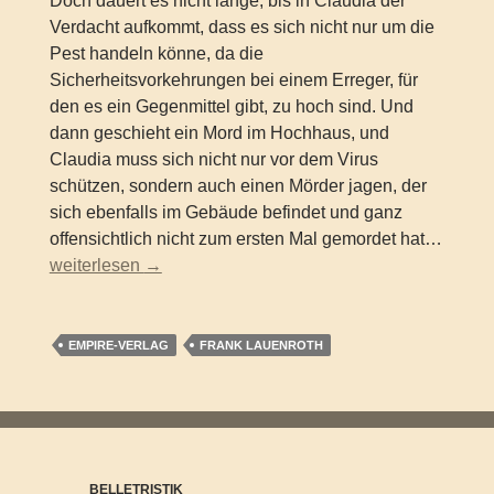
Doch dauert es nicht lange, bis in Claudia der
Verdacht aufkommt, dass es sich nicht nur um die
Pest handeln könne, da die
Sicherheitsvorkehrungen bei einem Erreger, für
den es ein Gegenmittel gibt, zu hoch sind. Und
dann geschieht ein Mord im Hochhaus, und
Claudia muss sich nicht nur vor dem Virus
schützen, sondern auch einen Mörder jagen, der
sich ebenfalls im Gebäude befindet und ganz
offensichtlich nicht zum ersten Mal gemordet hat…
Frank Lauenroth – Im Innern der Bestie
weiterlesen
→
EMPIRE-VERLAG
FRANK LAUENROTH
BELLETRISTIK