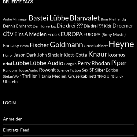
BELIEBTE TAGS
Blanvalet
Bastei Lübbe
André Minninger
Boris Pfeiffer
cbj
Die drei ???
Droemer
Dennis Ehrhardt
Die drei ??? Kids
Der Hörverlag
dtv
EUROPA
Eins A Medien
Erotik
EUROPA (Sony Music)
Heyne
Goldmann
Fischer
Fantasy
Festa
Gruselkabinett
Knaur
kosmos
Klett-Cotta
Jason Dark
John Sinclair
Horror
Piper
Lübbe Audio
Lübbe
Perry Rhodan
Krimi
Penguin
Rowohlt
SF
Sex
Silber Edition
Random House Audio
Science Fiction
Thriller
Titania Medien, Gruselkabinett
Ulf Blanck
Stefan Wolf
TKKG
Ullstein
LOGIN
Anmelden
Eintrags-Feed