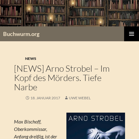
Zum
Inhalt
springen
Buchwurm.org
PRIMÄR
MENÜ
NEWS
[NEWS] Arno Strobel – Im
Kopf des Mörders. Tiefe
Narbe
18. JANUAR 2017
UWE WEBEL
Max Bischoff,
Oberkommissar,
Anfang dreißig, ist der