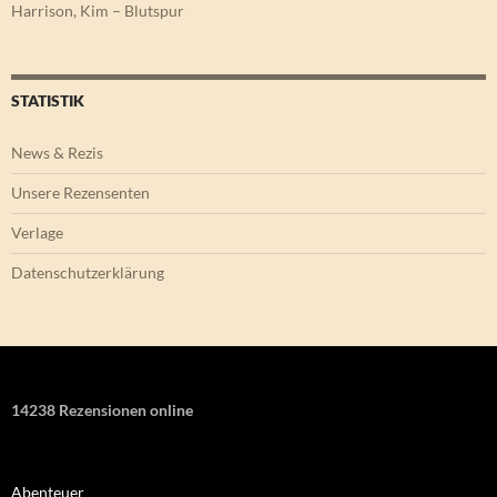
Harrison, Kim – Blutspur
STATISTIK
News & Rezis
Unsere Rezensenten
Verlage
Datenschutzerklärung
14238 Rezensionen online
Abenteuer