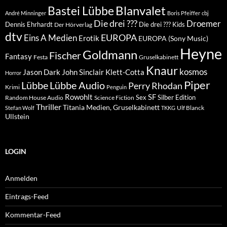
Blanvalet
Bastei Lübbe
André Minninger
Boris Pfeiffer
cbj
Die drei ???
Droemer
Dennis Ehrhardt
Die drei ??? Kids
Der Hörverlag
dtv
EUROPA
Eins A Medien
Erotik
EUROPA (Sony Music)
Heyne
Goldmann
Fischer
Fantasy
Festa
Gruselkabinett
Knaur
kosmos
Klett-Cotta
Jason Dark
John Sinclair
Horror
Piper
Lübbe Audio
Lübbe
Perry Rhodan
Krimi
Penguin
Rowohlt
SF
Sex
Silber Edition
Random House Audio
Science Fiction
Thriller
Titania Medien, Gruselkabinett
Ulf Blanck
Stefan Wolf
TKKG
Ullstein
LOGIN
Anmelden
Eintrags-Feed
Kommentar-Feed