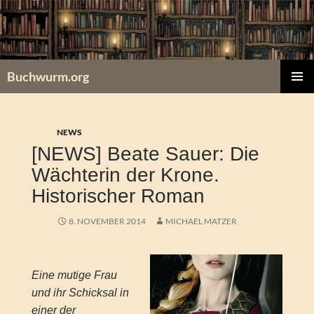
Zum
Inhalt
springen
Buchwurm.org
PRIMÄR
MENÜ
NEWS
[NEWS] Beate Sauer: Die
Wächterin der Krone.
Historischer Roman
8. NOVEMBER 2014
MICHAEL MATZER
Eine mutige Frau
und ihr Schicksal in
einer der