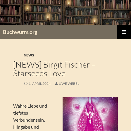
Zum
Inhalt
springen
Buchwurm.org
PRIMÄR
MENÜ
NEWS
[NEWS] Birgit Fischer –
Starseeds Love
1. APRIL 2024
UWE WEBEL
Wahre Liebe und
tiefstes
Verbundensein,
Hingabe und