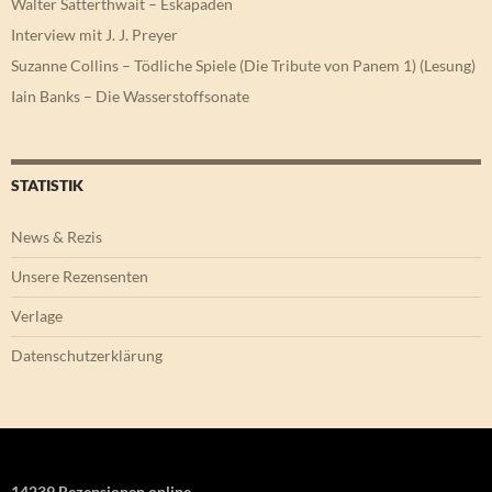
Walter Satterthwait – Eskapaden
Interview mit J. J. Preyer
Suzanne Collins – Tödliche Spiele (Die Tribute von Panem 1) (Lesung)
Iain Banks – Die Wasserstoffsonate
STATISTIK
News & Rezis
Unsere Rezensenten
Verlage
Datenschutzerklärung
14239 Rezensionen online