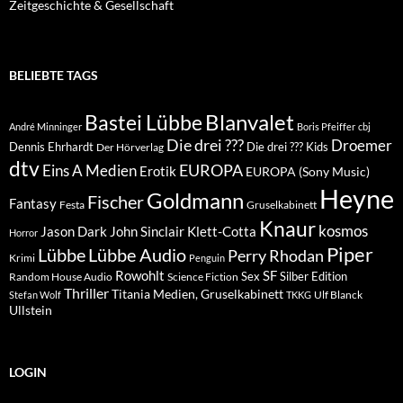
Zeitgeschichte & Gesellschaft
BELIEBTE TAGS
Blanvalet
Bastei Lübbe
André Minninger
Boris Pfeiffer
cbj
Die drei ???
Droemer
Dennis Ehrhardt
Die drei ??? Kids
Der Hörverlag
dtv
EUROPA
Eins A Medien
Erotik
EUROPA (Sony Music)
Heyne
Goldmann
Fischer
Fantasy
Festa
Gruselkabinett
Knaur
kosmos
Klett-Cotta
Jason Dark
John Sinclair
Horror
Piper
Lübbe Audio
Lübbe
Perry Rhodan
Krimi
Penguin
Rowohlt
SF
Sex
Silber Edition
Random House Audio
Science Fiction
Thriller
Titania Medien, Gruselkabinett
Ulf Blanck
Stefan Wolf
TKKG
Ullstein
LOGIN