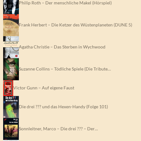
Philip Roth – Der menschliche Makel (Hörspiel)
Frank Herbert – Die Ketzer des Wüstenplaneten (DUNE 5)
Agatha Christie – Das Sterben in Wychwood
Suzanne Collins – Tödliche Spiele (Die Tribute…
Victor Gunn – Auf eigene Faust
Die drei ??? und das Hexen-Handy (Folge 101)
Sonnleitner, Marco – Die drei ??? – Der…