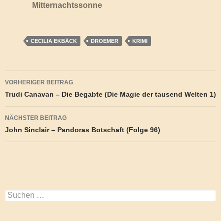
Mitternachtssonne
CECILIA EKBÄCK
DROEMER
KRIMI
Beitragsnavigation
VORHERIGER BEITRAG
Trudi Canavan – Die Begabte (Die Magie der tausend Welten 1)
NÄCHSTER BEITRAG
John Sinclair – Pandoras Botschaft (Folge 96)
Suchen
nach: