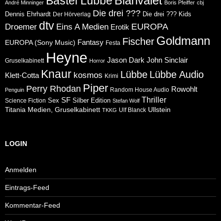
Blanvalet
Bastei Lübbe
André Minninger
Boris Pfeiffer
cbj
Die drei ???
Dennis Ehrhardt
Die drei ??? Kids
Der Hörverlag
dtv
Eins A Medien
EUROPA
Droemer
Erotik
Goldmann
Fischer
Fantasy
EUROPA (Sony Music)
Festa
Heyne
Jason Dark
John Sinclair
Gruselkabinett
Horror
Knaur
Lübbe
Lübbe Audio
kosmos
Klett-Cotta
Krimi
Piper
Perry Rhodan
Rowohlt
Random House Audio
Penguin
Thriller
SF
Sex
Silber Edition
Science Fiction
Stefan Wolf
Ullstein
Titania Medien, Gruselkabinett
Ulf Blanck
TKKG
LOGIN
Anmelden
Eintrags-Feed
Kommentar-Feed