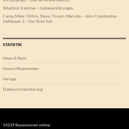
Wladimir Kaminer – Liebeserklärungen
Carey, Mike / Dillon, Steve / Frusin, Marcelo – John Constantine:
Hellblazer 2 – Der Rote Tod
STATISTIK
News & Rezis
Unsere Rezensenten
Verlage
Datenschutzerklärung
14239 Rezensionen online