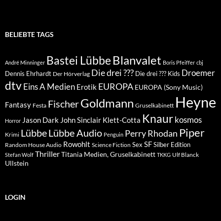
BELIEBTE TAGS
Blanvalet
Bastei Lübbe
André Minninger
Boris Pfeiffer
cbj
Die drei ???
Droemer
Dennis Ehrhardt
Die drei ??? Kids
Der Hörverlag
dtv
EUROPA
Eins A Medien
Erotik
EUROPA (Sony Music)
Heyne
Goldmann
Fischer
Fantasy
Festa
Gruselkabinett
Knaur
kosmos
Klett-Cotta
Jason Dark
John Sinclair
Horror
Piper
Lübbe Audio
Lübbe
Perry Rhodan
Krimi
Penguin
Rowohlt
SF
Sex
Silber Edition
Random House Audio
Science Fiction
Thriller
Titania Medien, Gruselkabinett
Ulf Blanck
Stefan Wolf
TKKG
Ullstein
LOGIN