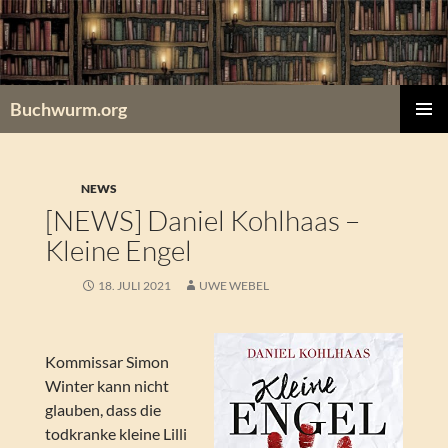
Zum
Inhalt
springen
Buchwurm.org
PRIMÄR
MENÜ
NEWS
[NEWS] Daniel Kohlhaas –
Kleine Engel
18. JULI 2021
UWE WEBEL
Kommissar Simon
Winter kann nicht
glauben, dass die
todkranke kleine Lilli