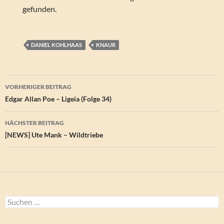
gefunden.
DANIEL KOHLHAAS
KNAUR
Beitragsnavigation
VORHERIGER BEITRAG
Edgar Allan Poe – Ligeia (Folge 34)
NÄCHSTER BEITRAG
[NEWS] Ute Mank – Wildtriebe
Suchen
nach: