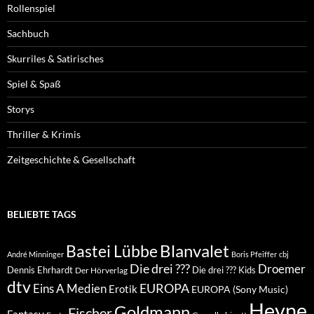
Rollenspiel
Sachbuch
Skurriles & Satirisches
Spiel & Spaß
Storys
Thriller & Krimis
Zeitgeschichte & Gesellschaft
BELIEBTE TAGS
Blanvalet
Bastei Lübbe
André Minninger
Boris Pfeiffer
cbj
Die drei ???
Droemer
Dennis Ehrhardt
Die drei ??? Kids
Der Hörverlag
dtv
EUROPA
Eins A Medien
Erotik
EUROPA (Sony Music)
Heyne
Goldmann
Fischer