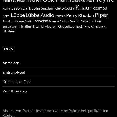
Fantasy
Festa
Gruselkabinett
Knaur
kosmos
Klett-Cotta
Jason Dark
John Sinclair
Horror
Piper
Lübbe Audio
Lübbe
Perry Rhodan
Krimi
Penguin
Rowohlt
SF
Sex
Silber Edition
Random House Audio
Science Fiction
Thriller
Titania Medien, Gruselkabinett
Ulf Blanck
Stefan Wolf
TKKG
Ullstein
LOGIN
Anmelden
Eintrags-Feed
Kommentar-Feed
WordPress.org
Als amazon-Partner bekommen wir eine Prämie bei qualifizierten
Käufen.