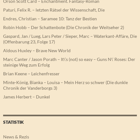
Orson Scott Card – Enchantment. Fantasy-Roman
Paturi, Felix R. – letzten Rätsel der Wissenschaft, Die
Endres, Christian – Saramee 10: Tanz der Bestien
Robin Hobb – Der Schattenbote (Die Chronik der Weitseher 2)
Gaspard, Jan / Lueg, Lars Peter / Sieper, Marc – Waterkant-Affäre, Die
(Offenbarung 23, Folge 17)
Aldous Huxley – Brave New World
Marc Canter / Jason Porath – It\’s (not) so easy – Guns N\‘ Roses: Der
steinige Weg zum Erfolg
Brian Keene – Leichenfresser
Minte-König, Bianka – Louisa – Mein Herz so schwer (Die dunkle
Chronik der Vanderborgs 3)
James Herbert – Dunkel
STATISTIK
News & Rezis