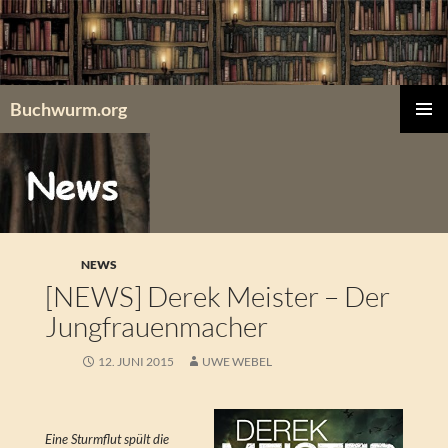
Zum
Inhalt
springen
Buchwurm.org
PRIMÄR
MENÜ
NEWS
[NEWS] Derek Meister – Der
Jungfrauenmacher
12. JUNI 2015
UWE WEBEL
Eine Sturmflut spült die