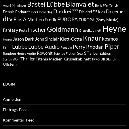
Blanvalet
Bastei Lübbe
André Minninger
Boris Pfeiffer
cbj
Die drei ???
Droemer
Dennis Ehrhardt
Die drei ??? Kids
Der Hörverlag
dtv
EUROPA
Eins A Medien
Erotik
EUROPA (Sony Music)
Heyne
Goldmann
Fischer
Fantasy
Festa
Gruselkabinett
Knaur
kosmos
Klett-Cotta
Jason Dark
John Sinclair
Horror
Piper
Lübbe Audio
Lübbe
Perry Rhodan
Krimi
Penguin
Rowohlt
SF
Sex
Silber Edition
Random House Audio
Science Fiction
Thriller
Titania Medien, Gruselkabinett
Ulf Blanck
Stefan Wolf
TKKG
Ullstein
LOGIN
Anmelden
Eintrags-Feed
Kommentar-Feed