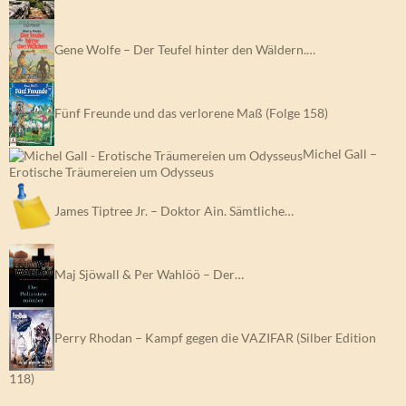
Gene Wolfe – Der Teufel hinter den Wäldern.…
Fünf Freunde und das verlorene Maß (Folge 158)
Michel Gall –
Erotische Träumereien um Odysseus
James Tiptree Jr. – Doktor Ain. Sämtliche…
Maj Sjöwall & Per Wahlöö – Der…
Perry Rhodan – Kampf gegen die VAZIFAR (Silber Edition
118)