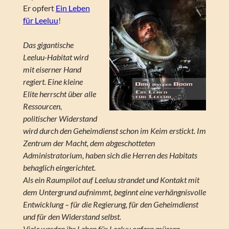
Er opfert
Ein Leben
für Leeluu
!
Das gigantische
Leeluu-Habitat wird
mit eiserner Hand
regiert. Eine kleine
Elite herrscht über alle
Ressourcen,
politischer Widerstand
wird durch den Geheimdienst schon im Keim erstickt. Im
Zentrum der Macht, dem abgeschotteten
Administratorium, haben sich die Herren des Habitats
behaglich eingerichtet.
Als ein Raumpilot auf Leeluu strandet und Kontakt mit
dem Untergrund aufnimmt, beginnt eine verhängnisvolle
Entwicklung – für die Regierung, für den Geheimdienst
und für den Widerstand selbst.
Viele werden ihr Leben für Leeluu opfern müssen …