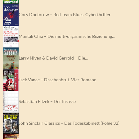
Cory Doctorow – Red Team Blues. Cyberthriller
Mantak Chia – Die multi-orgasmische Beziehung:…
Larry Niven & David Gerrold – Die…
Jack Vance – Drachenbrut. Vier Romane
Sebastian Fitzek – Der Insasse
John Sinclair Classics – Das Todeskabinett (Folge 32)