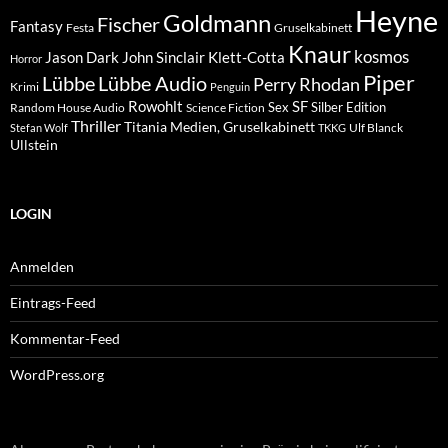
Heyne
Goldmann
Fischer
Fantasy
Festa
Gruselkabinett
Knaur
kosmos
Klett-Cotta
Jason Dark
John Sinclair
Horror
Piper
Lübbe Audio
Lübbe
Perry Rhodan
Krimi
Penguin
Rowohlt
SF
Sex
Silber Edition
Random House Audio
Science Fiction
Thriller
Titania Medien, Gruselkabinett
Ulf Blanck
Stefan Wolf
TKKG
Ullstein
LOGIN
Anmelden
Eintrags-Feed
Kommentar-Feed
WordPress.org