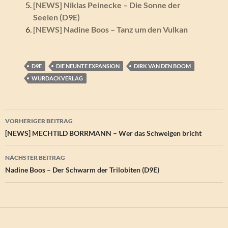
[NEWS] Niklas Peinecke – Die Sonne der
Seelen (D9E)
[NEWS] Nadine Boos – Tanz um den Vulkan
D9E
DIE NEUNTE EXPANSION
DIRK VAN DEN BOOM
WURDACKVERLAG
Beitragsnavigation
VORHERIGER BEITRAG
[NEWS] MECHTILD BORRMANN – Wer das Schweigen bricht
NÄCHSTER BEITRAG
Nadine Boos – Der Schwarm der Trilobiten (D9E)