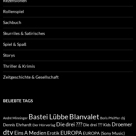
Rezensionen
Rollenspiel
Sachbuch
Skurriles & Satirisches
Spiel & Spaß
Storys
Thriller & Krimis
Zeitgeschichte & Gesellschaft
BELIEBTE TAGS
Blanvalet
Bastei Lübbe
André Minninger
Boris Pfeiffer
cbj
Die drei ???
Droemer
Dennis Ehrhardt
Die drei ??? Kids
Der Hörverlag
dtv
EUROPA
Eins A Medien
Erotik
EUROPA (Sony Music)