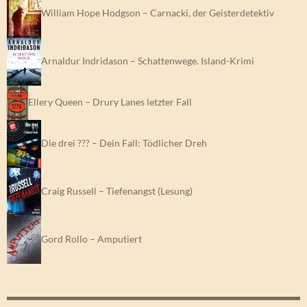
William Hope Hodgson – Carnacki, der Geisterdetektiv
Arnaldur Indridason – Schattenwege. Island-Krimi
Ellery Queen – Drury Lanes letzter Fall
Die drei ??? – Dein Fall: Tödlicher Dreh
Craig Russell – Tiefenangst (Lesung)
Gord Rollo – Amputiert