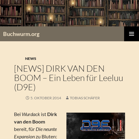
Zum
Inhalt
springen
Buchwurm.org
PRIMÄR
MENÜ
NEWS
[NEWS] DIRK VAN DEN
BOOM – Ein Leben für Leeluu
(D9E)
5. OKTOBER 2014
TOBIAS SCHÄFER
Bei
Wurdack
ist
Dirk
van den Boom
bereit, für
Die neunte
Expansion
zu Bluten: