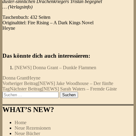
düster-sinnlichen Drachenkriegers Tristan begegnet
… (Verlagsinfo)
Taschenbuch: 432 Seiten
Originaltitel: Fire Rising – A Dark Kings Novel
Heyne
Das könnte dich auch interessieren:
[NEWS] Donna Grant – Dunkle Flammen
Donna Grant
Heyne
Beitragsnavigation
Vorheriger Beitrag
[NEWS] Jake Woodhouse – Der fünfte
Tag
Nächster Beitrag
[NEWS] Sarah Waters – Fremde Gäste
Suchen
nach:
WHAT’S NEW?
Home
Neue Rezensionen
Neue Bücher