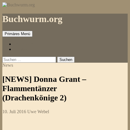
Zum
Inhalt
springen
Buchwurm.org
Primäres Menü
Impressum
Kontakt
Suchen
nach:
News
[NEWS] Donna Grant –
Flammentänzer
(Drachenkönige 2)
10. Juli 2016
Uwe Webel