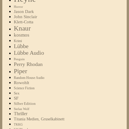
Horror
Jason Dark
John Sinclair
Klett-Cotta
Knaur
kosmos
Krimi
Lübbe
Lübbe Audio
Penguin
Perry Rhodan
Piper
Random House Audio
Rowohlt
Science Fiction
Sex
SF
Silber Edition
Stefan Wolf
Thriller
Titania Medien, Gruselkabinett
TKKG