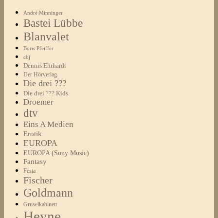
André Minninger
Bastei Lübbe
Blanvalet
Boris Pfeiffer
cbj
Dennis Ehrhardt
Der Hörverlag
Die drei ???
Die drei ??? Kids
Droemer
dtv
Eins A Medien
Erotik
EUROPA
EUROPA (Sony Music)
Fantasy
Festa
Fischer
Goldmann
Gruselkabinett
Heyne