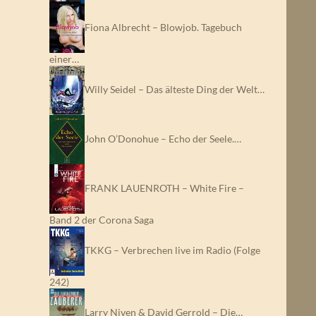
Fiona Albrecht – Blowjob. Tagebuch
einer…
Willy Seidel – Das älteste Ding der Welt…
John O’Donohue – Echo der Seele.…
FRANK LAUENROTH – White Fire –
Band 2 der Corona Saga
TKKG – Verbrechen live im Radio (Folge
242)
Larry Niven & David Gerrold – Die…