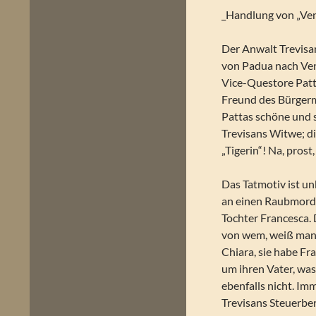
_Handlung von „Ve
Der Anwalt Trevisan
von Padua nach Vene
Vice-Questore Patta
Freund des Bürgerm
Pattas schöne und s
Trevisans Witwe; di
„Tigerin“! Na, pros
Das Tatmotiv ist u
an einen Raubmord.
Tochter Francesca. 
von wem, weiß man 
Chiara, sie habe Fr
um ihren Vater, was 
ebenfalls nicht. Im
Trevisans Steuerber