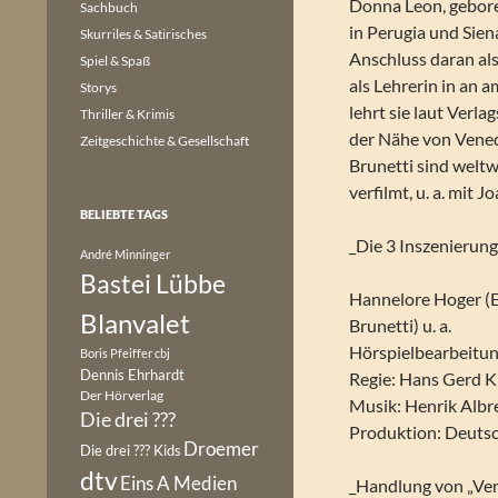
Donna Leon, geboren
Sachbuch
in Perugia und Sien
Skurriles & Satirisches
Anschluss daran als
Spiel & Spaß
als Lehrerin in an 
Storys
lehrt sie laut Verla
Thriller & Krimis
der Nähe von Venedi
Zeitgeschichte & Gesellschaft
Brunetti sind weltw
verfilmt, u. a. mit J
BELIEBTE TAGS
_Die 3 Inszenierun
André Minninger
Bastei Lübbe
Hannelore Hoger (Er
Blanvalet
Brunetti) u. a.
Hörspielbearbeitun
Boris Pfeiffer
cbj
Dennis Ehrhardt
Regie: Hans Gerd 
Der Hörverlag
Musik: Henrik Albr
Die drei ???
Produktion: Deuts
Droemer
Die drei ??? Kids
dtv
Eins A Medien
_Handlung von „Ven