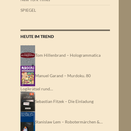
SPIEGEL
HEUTE IM TREND
Tom Hillenbrand – Hologrammatica
Manuel Garand – Murdoku. 80
Logikrätsel rund…
Sebastian Fitzek – Die Einladung
Stanislaw Lem – Robotermärchen &…