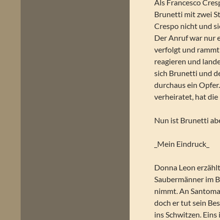
Als Francesco Cresp
Brunetti mit zwei S
Crespo nicht und si
Der Anruf war nur ei
verfolgt und rammt
reagieren und lande
sich Brunetti und d
durchaus ein Opfer.
verheiratet, hat die
Nun ist Brunetti ab
_Mein Eindruck_
Donna Leon erzählt 
Saubermänner im B
nimmt. An Santomau
doch er tut sein Be
ins Schwitzen. Eins