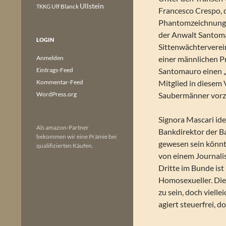
Ullstein
Ulf Blanck
TKKG
Francesco Crespo, 
Phantomzeichnung e
der Anwalt Santomau
LOGIN
Sittenwächterverein
Anmelden
einer männlichen Pr
Eintrags-Feed
Santomauro einen „
Kommentar-Feed
Mitglied in diesem V
WordPress.org
Saubermänner vorzu
Signora Mascari ide
Als amazon-Partner
Bankdirektor der Ba
bekommen wir eine Prämie bei
gewesen sein könnte
qualifizierten Käufen.
von einem Journalis
Dritte im Bunde ist
Homosexueller. Die
zu sein, doch vielle
agiert steuerfrei, 