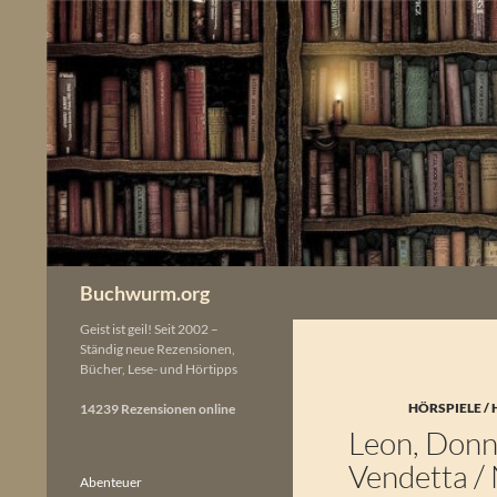
Zum
Inhalt
springen
Buchwurm.org
Geist ist geil! Seit 2002 –
Ständig neue Rezensionen,
Bücher, Lese- und Hörtipps
HÖRSPIELE /
14239 Rezensionen online
Leon, Donna
Vendetta / 
Abenteuer