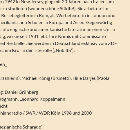
 1942 in New Jersey, ging mit 23 Jahren nach Italien, um
a zu studieren (wunderschöne Städte!). Sie arbeitete im
 Reisebegleiterin in Rom, als Werbetexterin in London und
amerikanischen Schulen in Europa und Asien. Gegenwärtig
gsinfo englische und amerikanische Literatur an einer Uni in
g, wo sie seit 1981 lebt. Ihre Krimis mit Commissario
eit Bestseller. Sie werden in Deutschland exklusiv vom ZDF
oachim Król in der Titelrolle („Nobiltà“).
gen_
zählerin), Michael König (Brunetti), Hille Darjes (Paola
g: Daniel Grünberg
Krogmann, Leonhard Koppelmann
echt
chlandradio / SWR / WDR Köln 1998 und 2000
ezianische Scharade“_