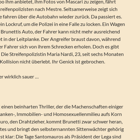
o ihm anbietet, ihm Fotos von Mascari zu zeigen, fährt
treifenpolizisten nach Mestre. Seltsamerweise zeigt sich
e fahren über die Autobahn wieder zurück. Da passiert es.
n Lockruf, um die Polizei in eine Falle zu locken. Ein Wagen
 Brunettis Auto, der Fahrer kann nicht mehr ausreichend
t in der Leitplanke. Der Angreifer braust davon, während
er Fahrer sich von ihrem Schrecken erholen. Doch es gibt
 Die Streifenpolizistin Maria Nardi, 23, seit sechs Monaten
 Kollision nicht überlebt. Ihr Genick ist gebrochen.
er wirklich sauer …
einen beinharten Thriller, der die Machenschaften einiger
anken-, Immobilien- und Homosexuellenmilieu aufs Korn
ro, den Drahtzieher, kommt Brunetti zwar schwer heran,
stes und bringt den selbsternannten Sittenwächter gehörig
 ist klar: Die Tage Santomauros als Präsident der Lega sind