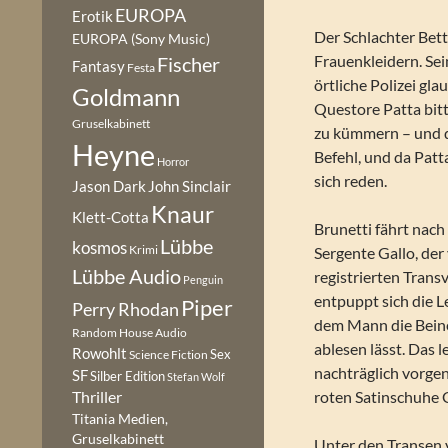
EUROPA
Erotik
Der Schlachter Bett
EUROPA (Sony Music)
Frauenkleidern. Sei
Fischer
Fantasy
Festa
örtliche Polizei gla
Goldmann
Questore Patta bitt
Gruselkabinett
zu kümmern – und da
Heyne
Befehl, und da Patta
Horror
sich reden.
Jason Dark
John Sinclair
Knaur
Klett-Cotta
Brunetti fährt nach
Lübbe
kosmos
Krimi
Sergente Gallo, der 
Lübbe Audio
registrierten Trans
Penguin
entpuppt sich die L
Piper
Perry Rhodan
dem Mann die Beine
Random House Audio
ablesen lässt. Das 
Rowohlt
Sex
Science Fiction
nachträglich vorge
SF
Silber Edition
Stefan Wolf
roten Satinschuhe 
Thriller
Titania Medien,
Gruselkabinett
Unter den Transen 