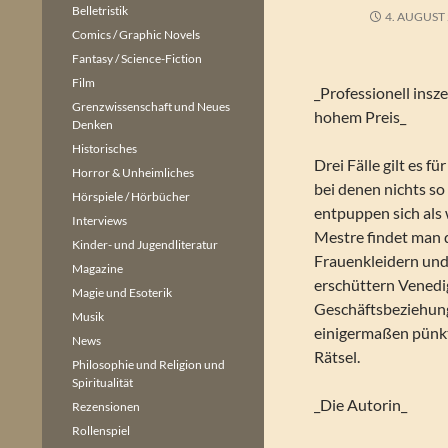
Belletristik
4. AUGUST
Comics / Graphic Novels
Fantasy / Science-Fiction
Film
_Professionell insz
Grenzwissenschaft und Neues
hohem Preis_
Denken
Historisches
Drei Fälle gilt es fü
Horror & Unheimliches
bei denen nichts so 
Hörspiele / Hörbücher
entpuppen sich als
Interviews
Mestre findet man 
Kinder- und Jugendliteratur
Frauenkleidern und
Magazine
erschüttern Venedig
Magie und Esoterik
Geschäftsbeziehung
Musik
einigermaßen pünkt
News
Rätsel.
Philosophie und Religion und
Spiritualität
_Die Autorin_
Rezensionen
Rollenspiel