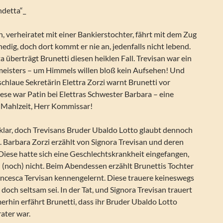
ndetta“_
, verheiratet mit einer Bankierstochter, fährt mit dem Zug
dig, doch dort kommt er nie an, jedenfalls nicht lebend.
 überträgt Brunetti diesen heiklen Fall. Trevisan war ein
eisters – um Himmels willen bloß kein Aufsehen! Und
chlaue Sekretärin Elettra Zorzi warnt Brunetti vor
ese war Patin bei Elettras Schwester Barbara – eine
t, Mahlzeit, Herr Kommissar!
nklar, doch Trevisans Bruder Ubaldo Lotto glaubt dennoch
 Barbara Zorzi erzählt von Signora Trevisan und deren
Diese hatte sich eine Geschlechtskrankheit eingefangen,
(noch) nicht. Beim Abendessen erzählt Brunettis Tochter
ancesca Tervisan kennengelernt. Diese trauere keineswegs
doch seltsam sei. In der Tat, und Signora Trevisan trauert
merhin erfährt Brunetti, dass ihr Bruder Ubaldo Lotto
ater war.