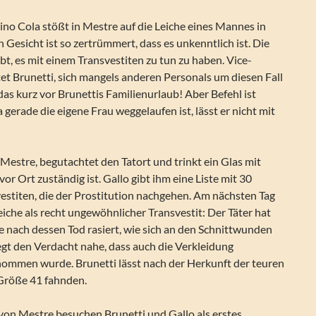
ino Cola stößt in Mestre auf die Leiche eines Mannes in
n Gesicht ist so zertrümmert, dass es unkenntlich ist. Die
ubt, es mit einem Transvestiten zu tun zu haben. Vice-
et Brunetti, sich mangels anderen Personals um diesen Fall
s kurz vor Brunettis Familienurlaub! Aber Befehl ist
 gerade die eigene Frau weggelaufen ist, lässt er nicht mit
 Mestre, begutachtet den Tatort und trinkt ein Glas mit
vor Ort zuständig ist. Gallo gibt ihm eine Liste mit 30
vestiten, die der Prostitution nachgehen. Am nächsten Tag
eiche als recht ungewöhnlicher Transvestit: Der Täter hat
 nach dessen Tod rasiert, wie sich an den Schnittwunden
legt den Verdacht nahe, dass auch die Verkleidung
nommen wurde. Brunetti lässt nach der Herkunft der teuren
Größe 41 fahnden.
von Mestre besuchen Brunetti und Gallo als erstes