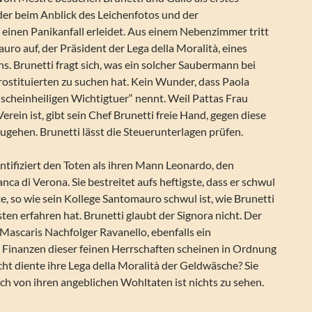
der beim Anblick des Leichenfotos und der
inen Panikanfall erleidet. Aus einem Nebenzimmer tritt
ro auf, der Präsident der Lega della Moralità, eines
s. Brunetti fragt sich, was ein solcher Saubermann bei
ostituierten zu suchen hat. Kein Wunder, dass Paola
scheinheiligen Wichtigtuer“ nennt. Weil Pattas Frau
erein ist, gibt sein Chef Brunetti freie Hand, gegen diese
gehen. Brunetti lässt die Steuerunterlagen prüfen.
ntifiziert den Toten als ihren Mann Leonardo, den
nca di Verona. Sie bestreitet aufs heftigste, dass er schwul
, so wie sein Kollege Santomauro schwul ist, wie Brunetti
ten erfahren hat. Brunetti glaubt der Signora nicht. Der
 Mascaris Nachfolger Ravanello, ebenfalls ein
 Finanzen dieser feinen Herrschaften scheinen in Ordnung
icht diente ihre Lega della Moralità der Geldwäsche? Sie
doch von ihren angeblichen Wohltaten ist nichts zu sehen.