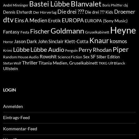
Blanvalet
Bastei Lübbe
André Minninger
Boris Pfeiffer
cbj
Die drei ???
Droemer
Dennis Ehrhardt
Die drei ??? Kids
Der Hörverlag
dtv
EUROPA
Eins A Medien
Erotik
EUROPA (Sony Music)
Heyne
Goldmann
Fischer
Fantasy
Festa
Gruselkabinett
Knaur
kosmos
Klett-Cotta
Jason Dark
John Sinclair
Horror
Piper
Lübbe Audio
Lübbe
Perry Rhodan
Krimi
Penguin
Rowohlt
SF
Sex
Silber Edition
Random House Audio
Science Fiction
Thriller
Titania Medien, Gruselkabinett
Ulf Blanck
Stefan Wolf
TKKG
Ullstein
LOGIN
Anmelden
Eintrags-Feed
Kommentar-Feed