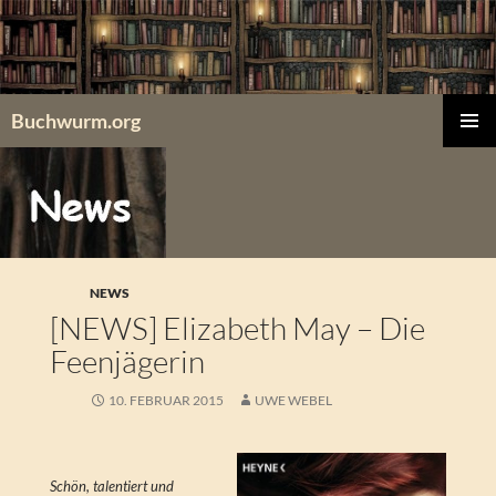
Zum
Inhalt
springen
Buchwurm.org
PRIMÄR
MENÜ
NEWS
[NEWS] Elizabeth May – Die
Feenjägerin
10. FEBRUAR 2015
UWE WEBEL
Schön, talentiert und