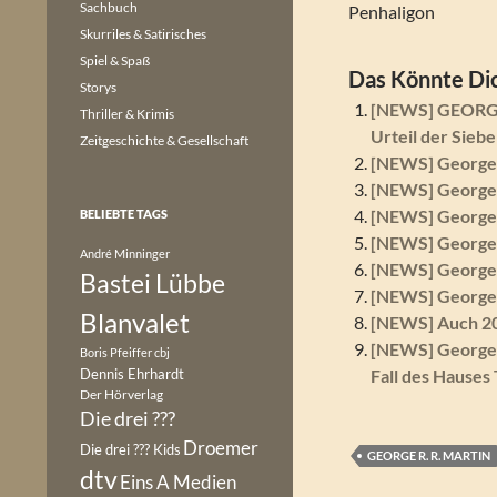
Sachbuch
Penhaligon
Skurriles & Satirisches
Spiel & Spaß
Das Könnte Dic
Storys
[NEWS] GEORGE 
Thriller & Krimis
Urteil der Sieb
Zeitgeschichte & Gesellschaft
[NEWS] George R
[NEWS] George R
[NEWS] George R
BELIEBTE TAGS
[NEWS] George R
André Minninger
[NEWS] George R
Bastei Lübbe
[NEWS] George R
Blanvalet
[NEWS] Auch 20
[NEWS] George R
Boris Pfeiffer
cbj
Dennis Ehrhardt
Fall des Hause
Der Hörverlag
Die drei ???
Droemer
Die drei ??? Kids
GEORGE R. R. MARTIN
dtv
Eins A Medien