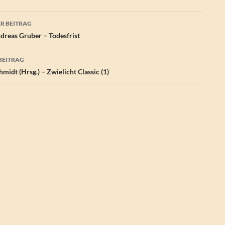
agsnavigation
R BEITRAG
reas Gruber – Todesfrist
BEITRAG
midt (Hrsg.) – Zwielicht Classic (1)