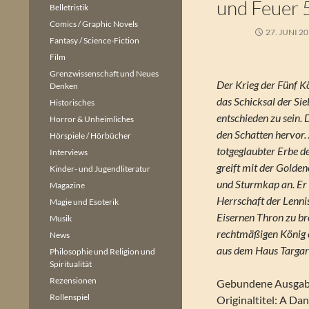
und Feuer 
Belletristik
Comics / Graphic Novels
27. JUNI 2
Fantasy / Science-Fiction
Film
Grenzwissenschaft und Neues
Der Krieg der Fünf K
Denken
das Schicksal der Si
Historisches
entschieden zu sein. 
Horror & Unheimliches
den Schatten hervor.
Hörspiele / Hörbücher
totgeglaubter Erbe de
Interviews
greift mit der Golde
Kinder- und Jugendliteratur
und Sturmkap an. Er h
Magazine
Herrschaft der Lennis
Magie und Esoterik
Eisernen Thron zu br
Musik
rechtmäßigen König 
News
aus dem Haus Targary
Philosophie und Religion und
Spiritualität
Rezensionen
Gebundene Ausgabe
Rollenspiel
Originaltitel: A Da