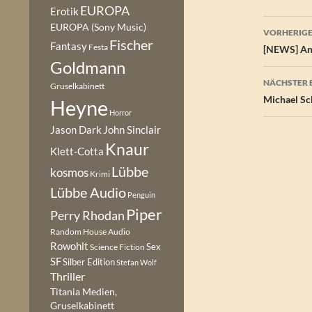
EUROPA
Erotik
Beitr
EUROPA (Sony Music)
VORHERIGE
Fischer
Fantasy
Festa
[NEWS] And
Goldmann
NÄCHSTER 
Gruselkabinett
Michael Sch
Heyne
Horror
Jason Dark
John Sinclair
Knaur
Klett-Cotta
Lübbe
kosmos
Krimi
Lübbe Audio
Penguin
Piper
Perry Rhodan
Random House Audio
Rowohlt
Sex
Science Fiction
SF
Silber Edition
Stefan Wolf
Thriller
Titania Medien,
Gruselkabinett