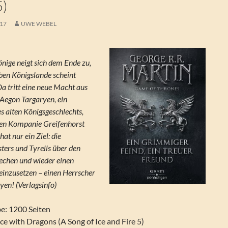
5)
017
UWE WEBEL
önige neigt sich dem Ende zu,
eben Königslande scheint
Da tritt eine neue Macht aus
 Aegon Targaryen, ein
s alten Königsgeschlechts,
nen Kompanie Greifenhorst
at nur ein Ziel: die
ters und Tyrells über den
echen und wieder einen
einzusetzen – einen Herrscher
en! (Verlagsinfo)
: 1200 Seiten
nce with Dragons (A Song of Ice and Fire 5)