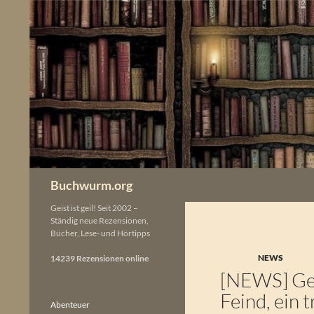
Zum
Inhalt
springen
Buchwurm.org
Geist ist geil! Seit 2002 –
Ständig neue Rezensionen,
Bücher, Lese- und Hörtipps
NEWS
14239 Rezensionen online
[NEWS] Geo
Feind, ein 
Abenteuer