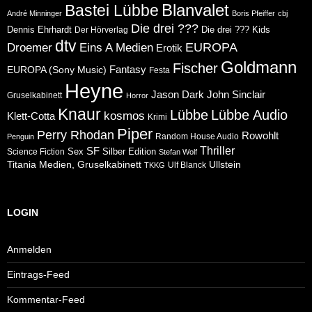
Blanvalet
Bastei Lübbe
André Minninger
Boris Pfeiffer
cbj
Die drei ???
Dennis Ehrhardt
Die drei ??? Kids
Der Hörverlag
dtv
Eins A Medien
EUROPA
Droemer
Erotik
Goldmann
Fischer
Fantasy
EUROPA (Sony Music)
Festa
Heyne
Jason Dark
John Sinclair
Gruselkabinett
Horror
Knaur
Lübbe
Lübbe Audio
kosmos
Klett-Cotta
Krimi
Piper
Perry Rhodan
Rowohlt
Random House Audio
Penguin
Thriller
SF
Sex
Silber Edition
Science Fiction
Stefan Wolf
Ullstein
Titania Medien, Gruselkabinett
Ulf Blanck
TKKG
LOGIN
Anmelden
Eintrags-Feed
Kommentar-Feed