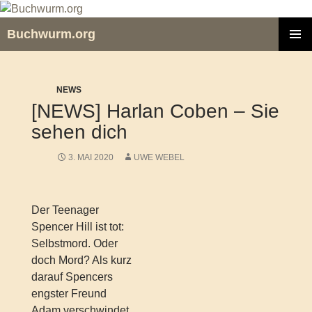
Zum
Inhalt
Buchwurm.org
springen
PRIMÄR
MENÜ
NEWS
[NEWS] Harlan Coben – Sie
sehen dich
3. MAI 2020
UWE WEBEL
Der Teenager
Spencer Hill ist tot:
Selbstmord. Oder
doch Mord? Als kurz
darauf Spencers
engster Freund
Adam verschwindet,