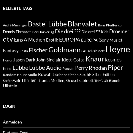
BELIEBTE TAGS
Blanvalet
Bastei Lübbe
André Minninger
Boris Pfeiffer
cbj
Die drei ???
Droemer
Dennis Ehrhardt
Die drei ??? Kids
Der Hörverlag
dtv
EUROPA
Eins A Medien
Erotik
EUROPA (Sony Music)
Heyne
Goldmann
Fischer
Fantasy
Festa
Gruselkabinett
Knaur
kosmos
Klett-Cotta
Jason Dark
John Sinclair
Horror
Piper
Lübbe Audio
Lübbe
Perry Rhodan
Krimi
Penguin
Rowohlt
SF
Sex
Silber Edition
Random House Audio
Science Fiction
Thriller
Titania Medien, Gruselkabinett
Ulf Blanck
Stefan Wolf
TKKG
Ullstein
LOGIN
Anmelden
Eintrags-Feed