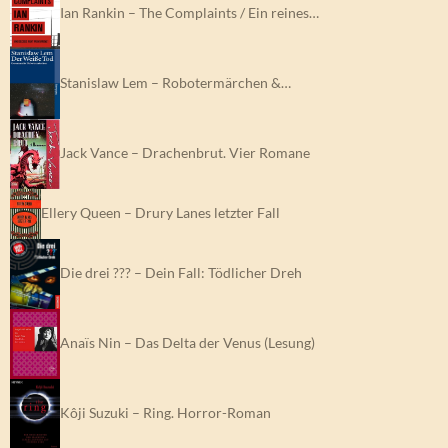
Ian Rankin – The Complaints / Ein reines…
Stanislaw Lem – Robotermärchen &…
Jack Vance – Drachenbrut. Vier Romane
Ellery Queen – Drury Lanes letzter Fall
Die drei ??? – Dein Fall: Tödlicher Dreh
Anaïs Nin – Das Delta der Venus (Lesung)
Kôji Suzuki – Ring. Horror-Roman