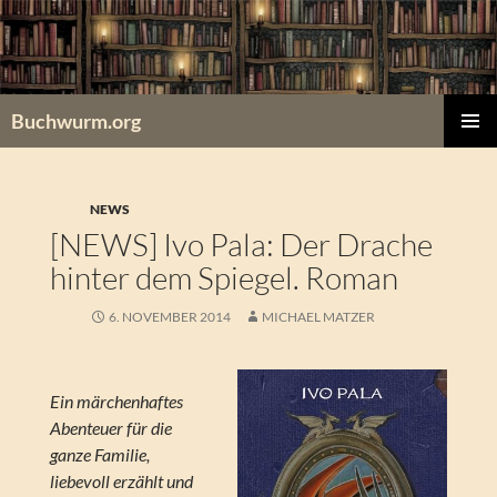
Zum
Inhalt
springen
Buchwurm.org
PRIMÄR
MENÜ
NEWS
[NEWS] Ivo Pala: Der Drache
hinter dem Spiegel. Roman
6. NOVEMBER 2014
MICHAEL MATZER
Ein märchenhaftes
Abenteuer für die
ganze Familie,
liebevoll erzählt und