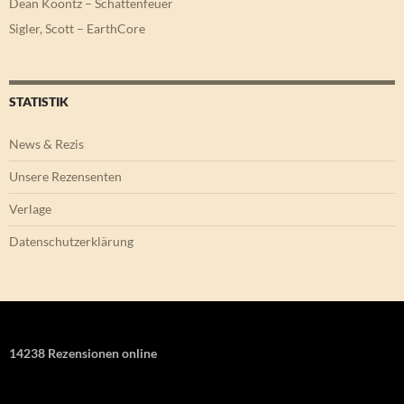
Dean Koontz – Schattenfeuer
Sigler, Scott – EarthCore
STATISTIK
News & Rezis
Unsere Rezensenten
Verlage
Datenschutzerklärung
14238 Rezensionen online