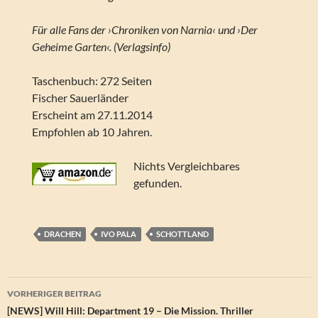
Für alle Fans der ›Chroniken von Narnia‹ und ›Der
Geheime Garten‹. (Verlagsinfo)
Taschenbuch: 272 Seiten
Fischer Sauerländer
Erscheint am 27.11.2014
Empfohlen ab 10 Jahren.
Nichts Vergleichbares
gefunden.
DRACHEN
IVO PALA
SCHOTTLAND
Beitragsnavigation
VORHERIGER BEITRAG
[NEWS] Will Hill: Department 19 – Die Mission. Thriller