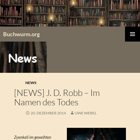
Zum
Inhalt
springen
Buchwurm.org
PRIMÄR
MENÜ
NEWS
[NEWS] J. D. Robb – Im
Namen des Todes
20. DEZEMBER 2014
UWE WEBEL
Zyankali im geweihten