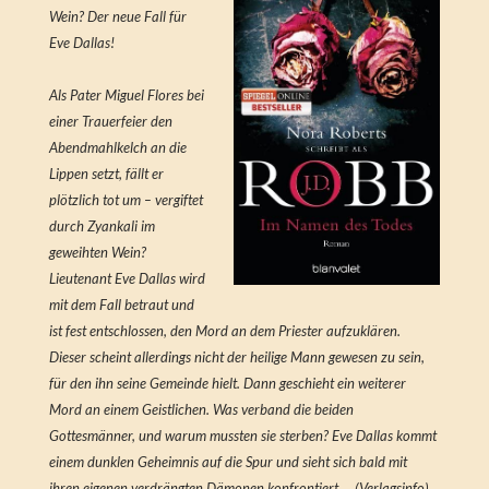
Wein? Der neue Fall für
Eve Dallas!
Als Pater Miguel Flores bei
einer Trauerfeier den
Abendmahlkelch an die
Lippen setzt, fällt er
plötzlich tot um – vergiftet
durch Zyankali im
geweihten Wein?
Lieutenant Eve Dallas wird
mit dem Fall betraut und
ist fest entschlossen, den Mord an dem Priester aufzuklären.
Dieser scheint allerdings nicht der heilige Mann gewesen zu sein,
für den ihn seine Gemeinde hielt. Dann geschieht ein weiterer
Mord an einem Geistlichen. Was verband die beiden
Gottesmänner, und warum mussten sie sterben? Eve Dallas kommt
einem dunklen Geheimnis auf die Spur und sieht sich bald mit
ihren eigenen verdrängten Dämonen konfrontiert … (Verlagsinfo)