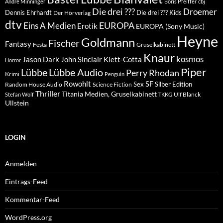
André Minninger
Boris Pfeiffer
cbj
Die drei ???
Droemer
Dennis Ehrhardt
Die drei ??? Kids
Der Hörverlag
dtv
EUROPA
Eins A Medien
Erotik
EUROPA (Sony Music)
Heyne
Goldmann
Fischer
Fantasy
Festa
Gruselkabinett
Knaur
kosmos
Klett-Cotta
Jason Dark
John Sinclair
Horror
Piper
Lübbe Audio
Lübbe
Perry Rhodan
Krimi
Penguin
Rowohlt
SF
Sex
Silber Edition
Random House Audio
Science Fiction
Thriller
Titania Medien, Gruselkabinett
Ulf Blanck
Stefan Wolf
TKKG
Ullstein
LOGIN
Anmelden
Eintrags-Feed
Kommentar-Feed
WordPress.org