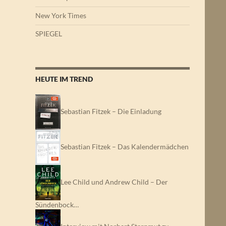
New York Times
SPIEGEL
HEUTE IM TREND
Sebastian Fitzek – Die Einladung
Sebastian Fitzek – Das Kalendermädchen
Lee Child und Andrew Child – Der
Sündenbock…