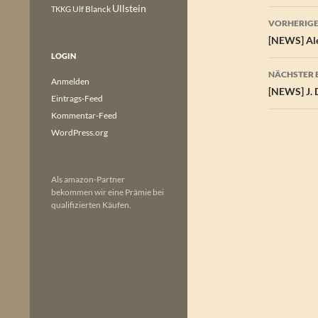
Ullstein
Ulf Blanck
TKKG
Beitr
VORHERIGE
[NEWS] Ale
LOGIN
NÄCHSTER 
Anmelden
[NEWS] J. 
Eintrags-Feed
Kommentar-Feed
WordPress.org
Als amazon-Partner
bekommen wir eine Prämie bei
qualifizierten Käufen.