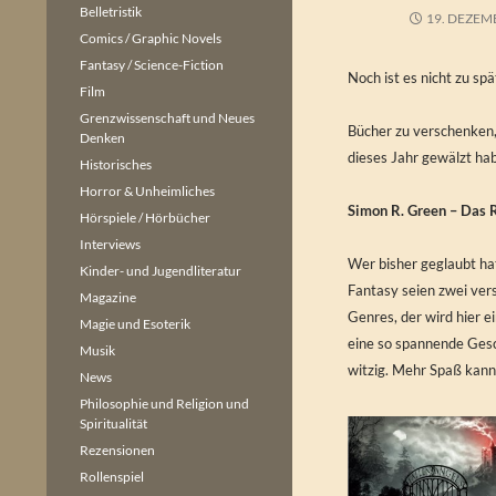
Belletristik
19. DEZEM
Comics / Graphic Novels
Fantasy / Science-Fiction
Noch ist es nicht zu spä
Film
Grenzwissenschaft und Neues
Bücher zu verschenken, 
Denken
dieses Jahr gewälzt hab
Historisches
Horror & Unheimliches
Simon R. Green – Das
Hörspiele / Hörbücher
Interviews
Wer bisher geglaubt h
Kinder- und Jugendliteratur
Fantasy seien zwei ver
Magazine
Genres, der wird hier e
Magie und Esoterik
eine so spannende Gesc
Musik
witzig. Mehr Spaß kan
News
Philosophie und Religion und
Spiritualität
Rezensionen
Rollenspiel