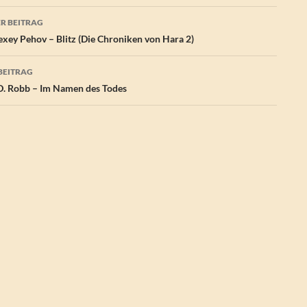
agsnavigation
R BEITRAG
xey Pehov – Blitz (Die Chroniken von Hara 2)
BEITRAG
D. Robb – Im Namen des Todes