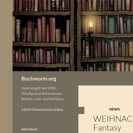
Zum
Inhalt
springen
Buchwurm.org
Geist ist geil! Seit 2002 –
Ständig neue Rezensionen,
Bücher, Lese- und Hörtipps
NEWS
14239 Rezensionen online
WEIHNAC
Fantasy
Abenteuer