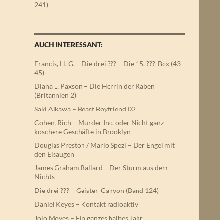
241)
AUCH INTERESSANT:
Francis, H. G. – Die drei ??? – Die 15. ???-Box (43-
45)
Diana L. Paxson – Die Herrin der Raben
(Britannien 2)
Saki Aikawa – Beast Boyfriend 02
Cohen, Rich – Murder Inc. oder Nicht ganz
koschere Geschäfte in Brooklyn
Douglas Preston / Mario Spezi – Der Engel mit
den Eisaugen
James Graham Ballard – Der Sturm aus dem
Nichts
Die drei ??? – Geister-Canyon (Band 124)
Daniel Keyes – Kontakt radioaktiv
Jojo Moyes – Ein ganzes halbes Jahr