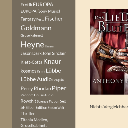
EUROPA
Erotik
EUROPA (Sony Music)
Fischer
Fantasy
Festa
Goldmann
Gruselkabinett
Heyne
Horror
Jason Dark
John Sinclair
Knaur
Klett-Cotta
Lübbe
kosmos
Krimi
Lübbe Audio
Penguin
Piper
Perry Rhodan
Random House Audio
Rowohlt
Sex
Science Fiction
Nichts Vergleichba
SF
Silber Edition
Stefan Wolf
Thriller
Titania Medien,
Gruselkabinett