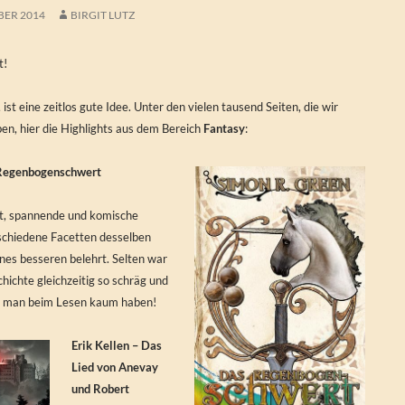
BER 2014
BIRGIT LUTZ
t!
ist eine zeitlos gute Idee. Unter den vielen tausend Seiten, die wir
en, hier die Highlights aus dem Bereich
Fantasy
:
 Regenbogenschwert
at, spannende und komische
schiedene Facetten desselben
ines besseren belehrt. Selten war
hichte gleichzeitig so schräg und
n man beim Lesen kaum haben!
Erik Kellen – Das
Lied von Anevay
und Robert