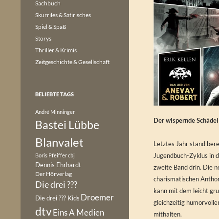
Sachbuch
Skurriles & Satirisches
Spiel & Spaß
Storys
Thriller & Krimis
Zeitgeschichte & Gesellschaft
BELIEBTE TAGS
André Minninger
Der wispernde Schädel
Bastei Lübbe
Blanvalet
Letztes Jahr stand bere
Jugendbuch-Zyklus in di
Boris Pfeiffer
cbj
Dennis Ehrhardt
zweite Band drin. Die 
Der Hörverlag
charismatischen Antho
Die drei ???
kann mit dem leicht gr
Droemer
Die drei ??? Kids
gleichzeitig humorvoll
dtv
Eins A Medien
mithalten.