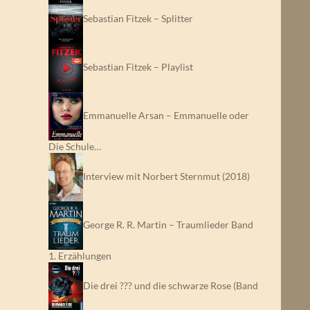
Sebastian Fitzek – Splitter
Sebastian Fitzek – Playlist
Emmanuelle Arsan – Emmanuelle oder
Die Schule…
Interview mit Norbert Sternmut (2018)
George R. R. Martin – Traumlieder Band
1. Erzählungen
Die drei ??? und die schwarze Rose (Band