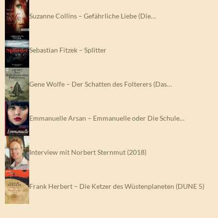
Suzanne Collins – Gefährliche Liebe (Die…
Sebastian Fitzek – Splitter
Gene Wolfe – Der Schatten des Folterers (Das…
Emmanuelle Arsan – Emmanuelle oder Die Schule…
Interview mit Norbert Sternmut (2018)
Frank Herbert – Die Ketzer des Wüstenplaneten (DUNE 5)