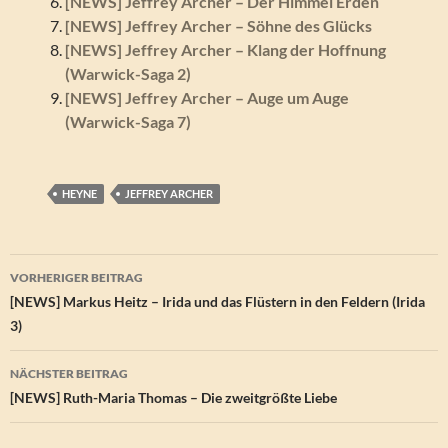
[NEWS] Jeffrey Archer – Der Himmel Erden
[NEWS] Jeffrey Archer – Söhne des Glücks
[NEWS] Jeffrey Archer – Klang der Hoffnung
(Warwick-Saga 2)
[NEWS] Jeffrey Archer – Auge um Auge
(Warwick-Saga 7)
HEYNE
JEFFREY ARCHER
Beitragsnavigation
VORHERIGER BEITRAG
[NEWS] Markus Heitz – Irida und das Flüstern in den Feldern (Irida
3)
NÄCHSTER BEITRAG
[NEWS] Ruth-Maria Thomas – Die zweitgrößte Liebe