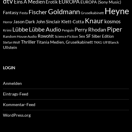
dtv
EUROPA
Eins A Medien
Erotik
EUROPA (Sony Music)
Heyne
Goldmann
Fischer
Fantasy
Festa
Gruselkabinett
Knaur
kosmos
Klett-Cotta
Jason Dark
John Sinclair
Horror
Piper
Lübbe Audio
Lübbe
Perry Rhodan
Krimi
Penguin
Rowohlt
SF
Sex
Silber Edition
Random House Audio
Science Fiction
Thriller
Titania Medien, Gruselkabinett
Ulf Blanck
Stefan Wolf
TKKG
Ullstein
LOGIN
Anmelden
Eintrags-Feed
Kommentar-Feed
WordPress.org