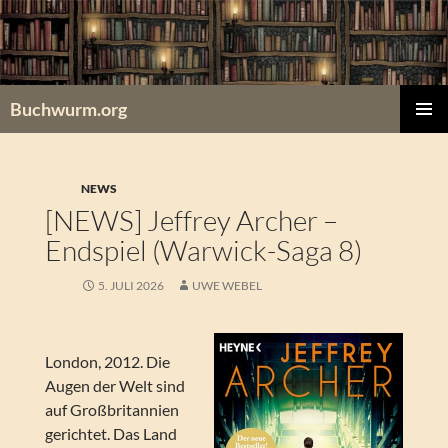
Zum
Inhalt
springen
Buchwurm.org
PRIMÄR
MENÜ
NEWS
[NEWS] Jeffrey Archer –
Endspiel (Warwick-Saga 8)
5. JULI 2026
UWE WEBEL
London, 2012. Die
Augen der Welt sind
auf Großbritannien
gerichtet. Das Land