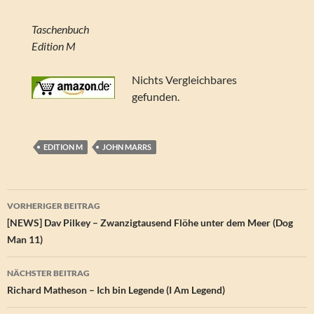
Taschenbuch
Edition M
Nichts Vergleichbares
gefunden.
EDITION M
JOHN MARRS
Beitragsnavigation
VORHERIGER BEITRAG
[NEWS] Dav Pilkey – Zwanzigtausend Flöhe unter dem Meer (Dog
Man 11)
NÄCHSTER BEITRAG
Richard Matheson – Ich bin Legende (I Am Legend)