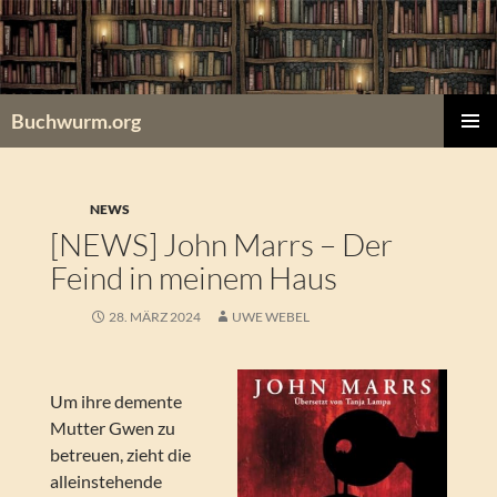
Zum
Inhalt
springen
Buchwurm.org
PRIMÄR
MENÜ
NEWS
[NEWS] John Marrs – Der
Feind in meinem Haus
28. MÄRZ 2024
UWE WEBEL
Um ihre demente
Mutter Gwen zu
betreuen, zieht die
alleinstehende