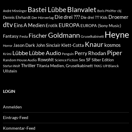
Blanvalet
Bastei Lübbe
André Minninger
Boris Pfeiffer
cbj
Die drei ???
Droemer
Dennis Ehrhardt
Die drei ??? Kids
Der Hörverlag
dtv
EUROPA
Eins A Medien
Erotik
EUROPA (Sony Music)
Heyne
Goldmann
Fischer
Fantasy
Festa
Gruselkabinett
Knaur
kosmos
Klett-Cotta
Jason Dark
John Sinclair
Horror
Piper
Lübbe Audio
Lübbe
Perry Rhodan
Krimi
Penguin
Rowohlt
SF
Sex
Silber Edition
Random House Audio
Science Fiction
Thriller
Titania Medien, Gruselkabinett
Ulf Blanck
Stefan Wolf
TKKG
Ullstein
LOGIN
Anmelden
Eintrags-Feed
Kommentar-Feed