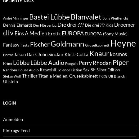
BELIEBTE TAGS
Blanvalet
Bastei Lübbe
André Minninger
Boris Pfeiffer
cbj
Die drei ???
Droemer
Dennis Ehrhardt
Die drei ??? Kids
Der Hörverlag
dtv
EUROPA
Eins A Medien
Erotik
EUROPA (Sony Music)
Heyne
Goldmann
Fischer
Fantasy
Festa
Gruselkabinett
Knaur
kosmos
Klett-Cotta
Jason Dark
John Sinclair
Horror
Piper
Lübbe Audio
Lübbe
Perry Rhodan
Krimi
Penguin
Rowohlt
SF
Sex
Silber Edition
Random House Audio
Science Fiction
Thriller
Titania Medien, Gruselkabinett
Ulf Blanck
Stefan Wolf
TKKG
Ullstein
LOGIN
Anmelden
Eintrags-Feed