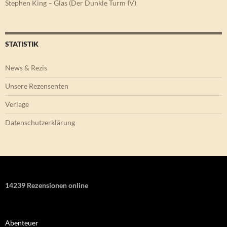
Stephen King – Glas (Der Dunkle Turm IV)
STATISTIK
News & Rezis
Unsere Rezensenten
Verlage
Datenschutzerklärung
14239 Rezensionen online
Abenteuer