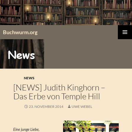
Zum
Inhalt
springen
Buchwurm.org
PRIMÄR
MENÜ
NEWS
[NEWS] Judith Kinghorn –
Das Erbe von Temple Hill
23. NOVEMBER 2014
UWE WEBEL
Eine junge Liebe,