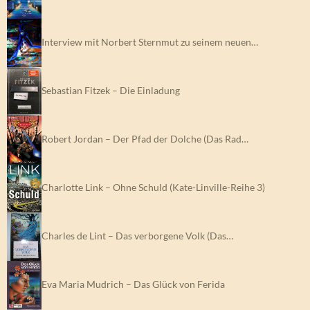
Interview mit Norbert Sternmut zu seinem neuen…
Sebastian Fitzek – Die Einladung
Robert Jordan – Der Pfad der Dolche (Das Rad…
Charlotte Link – Ohne Schuld (Kate-Linville-Reihe 3)
Charles de Lint – Das verborgene Volk (Das…
Eva Maria Mudrich – Das Glück von Ferida