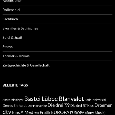
Rezensionen
Rollenspiel
Sachbuch
Skurriles & Satirisches
Spiel & Spaß
Storys
Thriller & Krimis
Zeitgeschichte & Gesellschaft
BELIEBTE TAGS
Blanvalet
Bastei Lübbe
André Minninger
Boris Pfeiffer
cbj
Die drei ???
Droemer
Dennis Ehrhardt
Die drei ??? Kids
Der Hörverlag
dtv
EUROPA
Eins A Medien
Erotik
EUROPA (Sony Music)