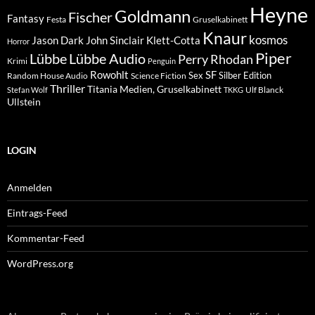
Heyne
Goldmann
Fischer
Fantasy
Festa
Gruselkabinett
Knaur
kosmos
Klett-Cotta
Jason Dark
John Sinclair
Horror
Piper
Lübbe Audio
Lübbe
Perry Rhodan
Krimi
Penguin
Rowohlt
SF
Sex
Silber Edition
Random House Audio
Science Fiction
Thriller
Titania Medien, Gruselkabinett
Ulf Blanck
Stefan Wolf
TKKG
Ullstein
LOGIN
Anmelden
Eintrags-Feed
Kommentar-Feed
WordPress.org