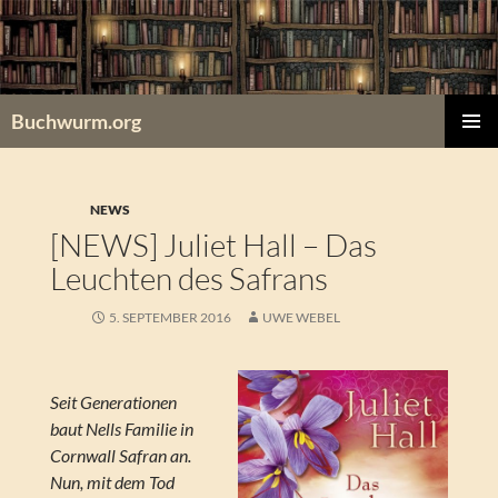
Zum
Inhalt
springen
Buchwurm.org
PRIMÄR
MENÜ
NEWS
[NEWS] Juliet Hall – Das
Leuchten des Safrans
5. SEPTEMBER 2016
UWE WEBEL
Seit Generationen
baut Nells Familie in
Cornwall Safran an.
Nun, mit dem Tod