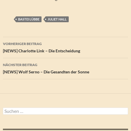
BASTEI LÜBBE
JULIET HALL
Beitragsnavigation
VORHERIGER BEITRAG
[NEWS] Charlotte Link – Die Entscheidung
NÄCHSTER BEITRAG
[NEWS] Wolf Serno – Die Gesandten der Sonne
Suchen
nach: